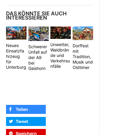
DAS KÖNNTE SIE AUCH
INTERESSIEREN
Unwetter,
Neues
Dorffest
Schwerer
Waldbrän
Einsatzfa
mit
Unfall auf
de und
hrzeug
Tradition,
der A9
Verkehrsu
für
Musik und
bei
nfälle
Unterburg
Oldtimer
Gaishorn
Teilen
Tweet
Speichern