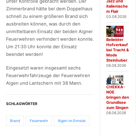
unter Kontrolle gebracht werden. Der
Jazz und
italienische
Zimmerbrand hätte bei dem Doppelhaus
m Flair
schnell zu einem größeren Brand sich
03.08.2026
ausbreiten können, was durch den
unmittelbaren Einsatz der beiden Aigner
Feuerwehren verhindert werden konnte.
Beliebter
Hofverkauf
Um 21:30 Uhr konnte der Einsatz
bei Tracht &
beendet werden!
Mode
Steinhuber
06.08.2026
Eingesetzt waren insgesamt sechs
Feuerwehrfahrzeuge der Feuerwehren
Aigen und Lantschern mit 38 Mann.
CHEKKA-
NOE
bringen den
Grundlsee
SCHLAGWÖRTER
zum Singen
08.08.2026
Brand
Feuerwehr
Aigen im Ennstal