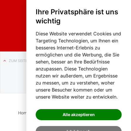
Fasc
hing
Ihre Privatsphäre ist uns
sumzug
2026
wichtig
Weissenb
ach in
Liezen
Diese Website verwendet Cookies und
Targeting Technologien, um Ihnen ein
besseres Internet-Erlebnis zu
ermöglichen und die Werbung, die Sie
ZUM SEITENANFANG
sehen, besser an Ihre Bedürfnisse
anzupassen. Diese Technologien
Auf BLO24.at werben?
nutzen wir außerdem, um Ergebnisse
+43 (0)664 2226600
zu messen, um zu verstehen, woher
unsere Besucher kommen oder um
unsere Website weiter zu entwickeln.
Home
Suche
Login
Impressum
Datenschutz
Alle akzeptieren
Kontakt