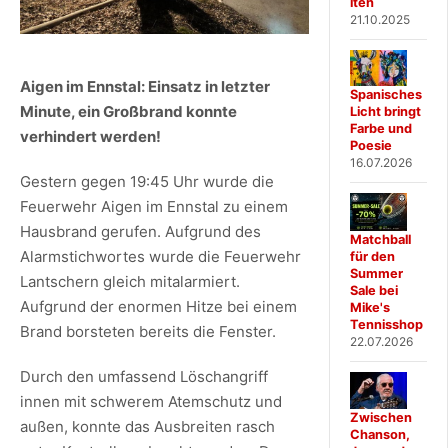
iten
21.10.2025
Aigen im Ennstal: Einsatz in letzter
Spanisches
Minute, ein Großbrand konnte
Licht bringt
Farbe und
verhindert werden!
Poesie
16.07.2026
Gestern gegen 19:45 Uhr wurde die
Feuerwehr Aigen im Ennstal zu einem
Hausbrand gerufen. Aufgrund des
Matchball
Alarmstichwortes wurde die Feuerwehr
für den
Summer
Lantschern gleich mitalarmiert.
Sale bei
Aufgrund der enormen Hitze bei einem
Mike's
Tennisshop
Brand borsteten bereits die Fenster.
22.07.2026
Durch den umfassend Löschangriff
innen mit schwerem Atemschutz und
Zwischen
außen, konnte das Ausbreiten rasch
Chanson,