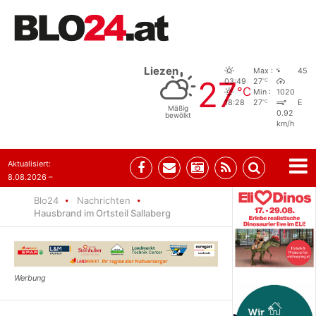
Liezen
Max :
45
27
°C
03:49
27
°C
Min :
1020
°C
18:28
27
E
Mäßig
0.92
bewölkt
km/h
Aktualisiert:
8.08.2026 –
07:35
Blo24
Nachrichten
Hausbrand im Ortsteil Sallaberg