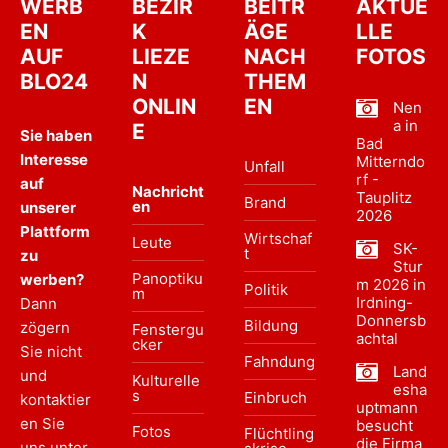
WERB
BEZIR
BEITR
AKTUE
EN
K
ÄGE
LLE
AUF
LIEZE
NACH
FOTOS
BLO24
N
THEM
ONLIN
EN
Nen
a in
E
Sie haben
Bad
Interesse
Mitterndo
Unfall
rf -
auf
Nachricht
Tauplitz
Brand
en
unserer
2026
Plattform
Wirtschaf
Leute
SK-
t
zu
Stur
Panoptiku
werben?
m 2026 in
Politik
m
Irdning-
Dann
Donnersb
Bildung
zögern
Fenstergu
achtal
cker
Sie nicht
Fahndung
Land
und
Kulturelle
esha
s
Einbruch
kontaktier
uptmann
en Sie
besucht
Fotos
Flüchtling
die Firma
uns unter