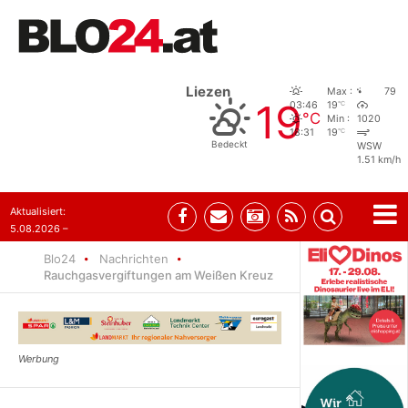
Liezen
Max :
79
19
°C
03:46
19
°C
Min :
1020
°C
18:31
19
Bedeckt
WSW
1.51 km/h
Aktualisiert:
5.08.2026 –
08:41
Blo24
Nachrichten
Rauchgasvergiftungen am Weißen Kreuz