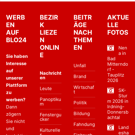
WERB
BEZIR
BEITR
AKTUE
EN
K
ÄGE
LLE
AUF
LIEZE
NACH
FOTOS
BLO24
N
THEM
ONLIN
EN
Nen
a in
E
Sie haben
Bad
Interesse
Mitterndo
Unfall
rf -
auf
Nachricht
Tauplitz
Brand
en
unserer
2026
Plattform
Wirtschaf
Leute
SK-
t
zu
Stur
Panoptiku
werben?
m 2026 in
Politik
m
Irdning-
Dann
Donnersb
Bildung
zögern
Fenstergu
achtal
cker
Sie nicht
Fahndung
Land
und
Kulturelle
esha
s