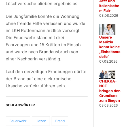
Jazz und
Löschversuche blieben ergebnislos.
italienische
m Flair
03.08.2026
Die Jungfamilie konnte die Wohnung
ohne fremde Hilfe verlassen und wurde
im LKH Rottenmann ärztlich versorgt.
Die Feuerwehr stand mit drei
Unsere
Medizin
Fahrzeugen und 15 Kräften im Einsatz
kennt keine
und wurde nach Brandausbruch von
„Einheitsmo
delle“
einer Nachbarin verständig.
07.08.2026
Laut den derzeitigen Erhebungen dürfte
der Brand auf eine elektronische
CHEKKA-
Ursache zurückzuführen sein.
NOE
bringen den
Grundlsee
zum Singen
SCHLAGWÖRTER
08.08.2026
Feuerwehr
Liezen
Brand