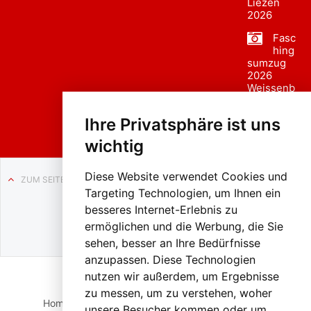
Liezen
2026
Fasc
hing
sumzug
2026
Weissenb
ach in
Liezen
Ihre Privatsphäre ist uns
wichtig
Diese Website verwendet Cookies und
ZUM SEITENANFANG
Targeting Technologien, um Ihnen ein
Auf BLO24.at werben?
besseres Internet-Erlebnis zu
+43 (0)664 2226600
ermöglichen und die Werbung, die Sie
sehen, besser an Ihre Bedürfnisse
anzupassen. Diese Technologien
nutzen wir außerdem, um Ergebnisse
zu messen, um zu verstehen, woher
Home
Suche
Login
Impressum
Datenschutz
unsere Besucher kommen oder um