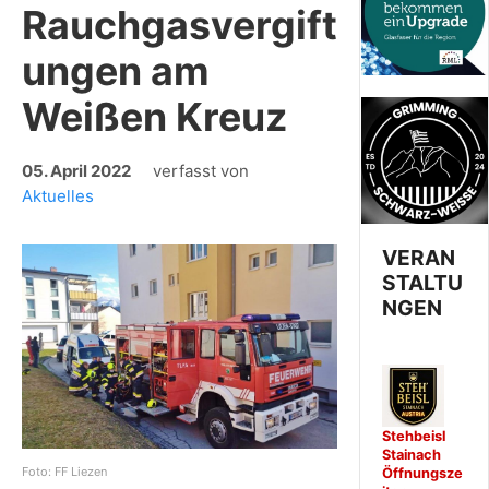
Rauchgasvergift
ungen am
Weißen Kreuz
05. April 2022
verfasst von
Aktuelles
VERAN
STALTU
NGEN
Stehbeisl
Stainach
Foto: FF Liezen
Öffnungsze