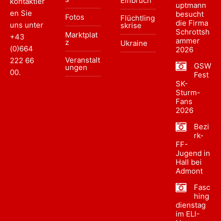
Einbruch
kontaktier
uptmann
en Sie
besucht
Fotos
Flüchtling
die Firma
uns unter
skrise
Schrottsh
Marktplat
+43
ammer
z
Ukraine
(0)664
2026
Veranstalt
222 66
GSW
ungen
00
.
Fest
SK-
Sturm-
Fans
2026
Bezi
rk-
FF-
Jugend in
Hall bei
Admont
Fasc
hing
dienstag
im ELI-