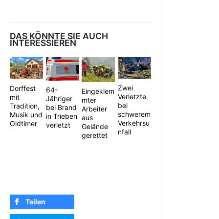
DAS KÖNNTE SIE AUCH
INTERESSIEREN
Zwei
Dorffest
64-
Eingeklem
Verletzte
mit
Jähriger
mter
bei
Tradition,
bei Brand
Arbeiter
schwerem
Musik und
in Trieben
aus
Verkehrsu
Oldtimer
verletzt
Gelände
nfall
gerettet
Teilen