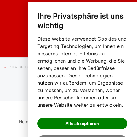
Fasc
hing
Ihre Privatsphäre ist uns
sumzug
2026
wichtig
Weissenb
ach in
Liezen
Diese Website verwendet Cookies und
Targeting Technologien, um Ihnen ein
besseres Internet-Erlebnis zu
ermöglichen und die Werbung, die Sie
ZUM SEITENANFANG
sehen, besser an Ihre Bedürfnisse
anzupassen. Diese Technologien
Auf BLO24.at werben?
nutzen wir außerdem, um Ergebnisse
+43 (0)664 2226600
zu messen, um zu verstehen, woher
unsere Besucher kommen oder um
unsere Website weiter zu entwickeln.
Home
Suche
Login
Impressum
Datenschutz
Alle akzeptieren
Kontakt