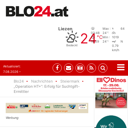
Liezen
Max :
64
24
°C
03:48
24
°C
Min :
1019
°C
18:29
24
N
Bedeckt
0.79
km/h
Aktualisiert:
7.08.2026 –
09:05
Blo24
Nachrichten
Steiermark
„Operation HT+“: Erfolg für Suchtgift-
Ermittler