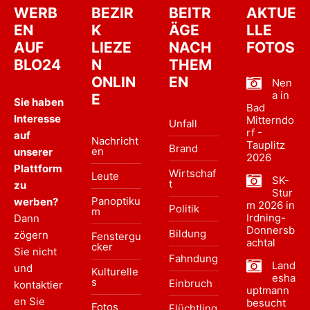
WERB
BEZIR
BEITR
AKTUE
EN
K
ÄGE
LLE
AUF
LIEZE
NACH
FOTOS
BLO24
N
THEM
ONLIN
EN
Nen
a in
E
Sie haben
Bad
Interesse
Mitterndo
Unfall
rf -
auf
Nachricht
Tauplitz
Brand
en
unserer
2026
Plattform
Wirtschaf
Leute
SK-
t
zu
Stur
Panoptiku
werben?
m 2026 in
Politik
m
Irdning-
Dann
Donnersb
Bildung
zögern
Fenstergu
achtal
cker
Sie nicht
Fahndung
Land
und
Kulturelle
esha
s
Einbruch
kontaktier
uptmann
en Sie
besucht
Fotos
Flüchtling