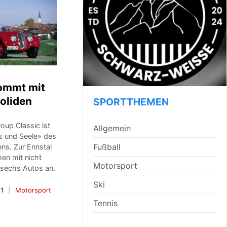
mmt mit
oliden
SPORTTHEMEN
up Classic ist
Allgemein
s und Seele» des
Fußball
ns. Zur Ennstal
en mit nicht
Motorsport
 sechs Autos an.
Ski
11
Motorsport
Tennis