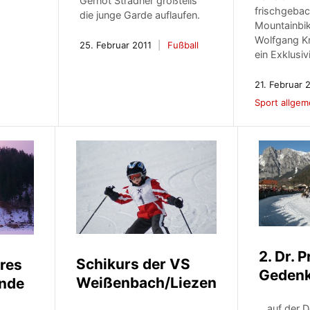
Gernot Stradner großteils
frischgeba
die junge Garde auflaufen.
Mountainbi
Wolfgang K
25. Februar 2011
Fußball
ein Exklusiv
21. Februar 
Sport allgem
2. Dr. 
Schikurs der VS
res
Gedenk
Weißenbach/Liezen
nde
…auf der 