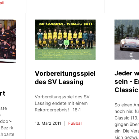
ll
Jeder w
Vorbereitungsspiel
sein - 
des SV Lassing
Classic
rt
Vorbereitungsspiel des SV
Lassing endete mit einem
So einen A
ste
Rekordergebnis! 18:1
noch nie: fü
n
Classic (13. 
ndoor-
13. März 2011
Fußball
gingen übe
 Bezirk
ein. Die Ve
chbarte
sich gezwu