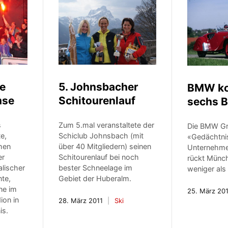
ie
5. Johnsbacher
BMW ko
mse
Schitourenlauf
sechs B
s
Zum 5.mal veranstaltete der
Die BMW Gro
e,
Schiclub Johnsbach (mit
«Gedächtni
chen
über 40 Mitgliedern) seinen
Unternehme
er
Schitourenlauf bei noch
rückt Münch
alischer
bester Schneelage im
weniger als
nte,
Gebiet der Huberalm.
ne im
25. März 20
ion in
28. März 2011
Ski
is.