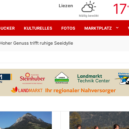
17
Liezen
Mäßig bewölkt
GUCKER
KULTURELLES
FOTOS
MARKTPLATZ
Gemeinsam für den SK Sturm