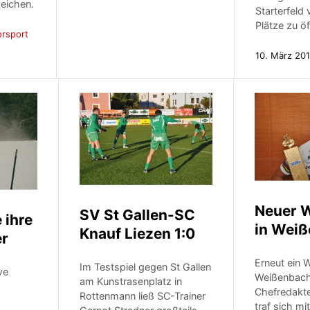
eichen.
Starterfeld
Plätze zu ö
rsport
10. März 201
Neuer W
SV St Gallen-SC
 ihre
in Wei
Knauf Liezen 1:0
er
Erneut ein 
Im Testspiel gegen St Gallen
ve
Weißenbach
am Kunstrasenplatz in
a
Chefredakte
Rottenmann ließ SC-Trainer
traf sich m