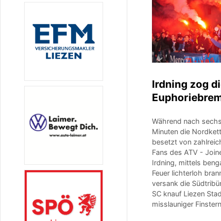
Irdning zog d
Euphoriebre
Während nach sech
Minuten die Nordkett
besetzt von zahlrei
Fans des ATV - Join
Irdning, mittels beng
Feuer lichterloh bran
versank die Südtribü
SC knauf Liezen Stad
misslauniger Finstern