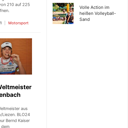
 von 210 auf 225
Volle Action im
ffnen.
heißen Volleyball-
Sand
1
Motorsport
eltmeister
ßenbach
Weltmeister aus
/Liezen. BLO24
ur Bernd Kaiser
it dem