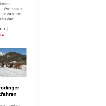
ckenen
ke-Weltmeister
renn zu einem
interview.
2011
ein
Prodinger
fahren
Denkmalwiese