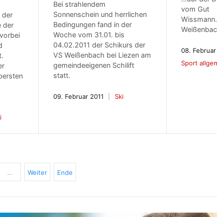
Bei strahlendem
vom Gut
Sonnenschein und herrlichen
 der
Wissmann.
Bedingungen fand in der
 der
Weißenbach
Woche vom 31.01. bis
 vorbei
04.02.2011 der Schikurs der
d
08. Februar
VS Weißenbach bei Liezen am
t.
Sport allge
gemeindeeigenen Schilift
er
statt.
bersten
09. Februar 2011
Ski
i
…
Weiter
Ende