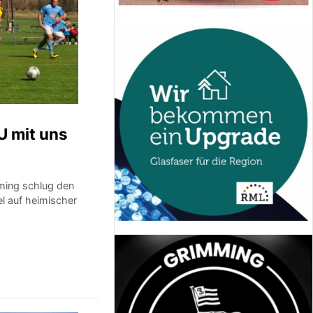
U mit uns
ming schlug den
el auf heimischer