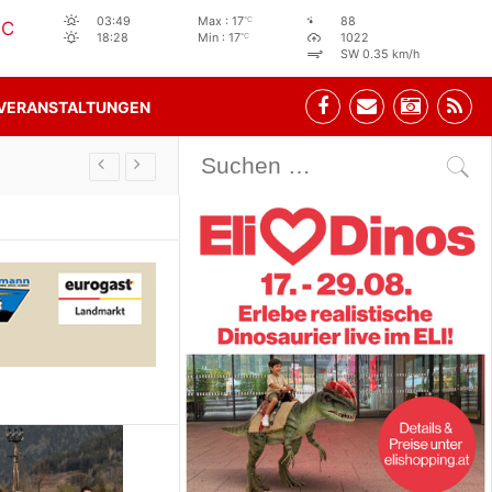
°C
03:49
Max : 17
88
°C
°C
18:28
Min : 17
1022
SW 0.35 km/h
VERANSTALTUNGEN
Stehbeisl Stainach Öffnungszeiten