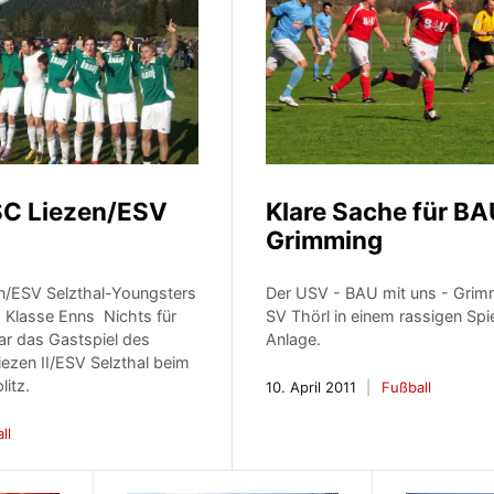
 SC Liezen/ESV
Klare Sache für BA
Grimming
en/ESV Selzthal-Youngsters
Der USV - BAU mit uns - Grim
1. Klasse Enns Nichts für
SV Thörl in einem rassigen Spi
r das Gastspiel des
Anlage.
iezen II/ESV Selzthal beim
litz.
10. April 2011
Fußball
ll