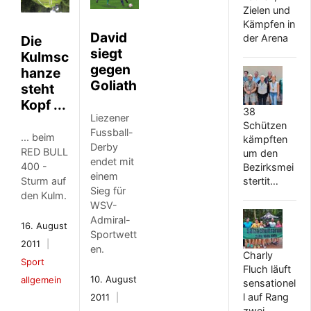
Zielen und
Kämpfen in
David
der Arena
Die
siegt
Kulmsc
gegen
hanze
Goliath
steht
Kopf ...
38
Liezener
Schützen
Fussball-
... beim
kämpften
Derby
RED BULL
um den
endet mit
400 -
Bezirksmei
einem
Sturm auf
stertit…
Sieg für
den Kulm.
WSV-
Admiral-
16. August
Sportwett
2011
en.
Charly
Sport
Fluch läuft
10. August
allgemein
sensationel
l auf Rang
2011
zwei…