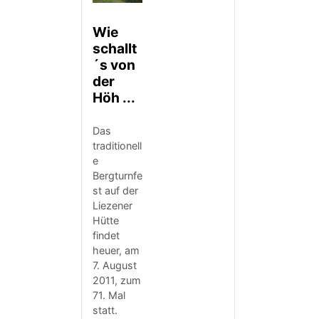
Wie
schallt
´s von
der
Höh ...
Das
traditionell
e
Bergturnfe
st auf der
Liezener
Hütte
findet
heuer, am
7. August
2011, zum
71. Mal
statt.