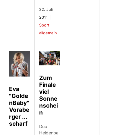
22. Juli
2011
Sport
allgemein
Zum
Finale
Eva
viel
"Golde
Sonne
nBaby"
nschei
Vorabe
n
rger ...
scharf
Duo
Heidenba