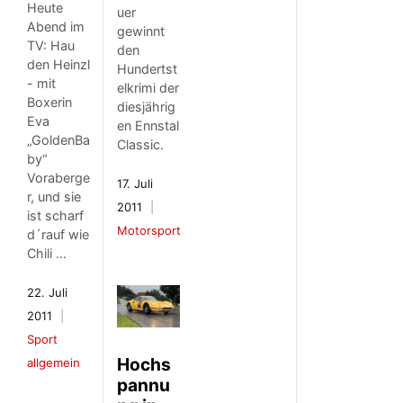
Heute
uer
Abend im
gewinnt
TV: Hau
den
den Heinzl
Hundertst
- mit
elkrimi der
Boxerin
diesjährig
Eva
en Ennstal
„GoldenBa
Classic.
by“
Voraberge
17. Juli
r, und sie
2011
ist scharf
Motorsport
d´rauf wie
Chili ...
22. Juli
2011
Sport
Hochs
allgemein
pannu