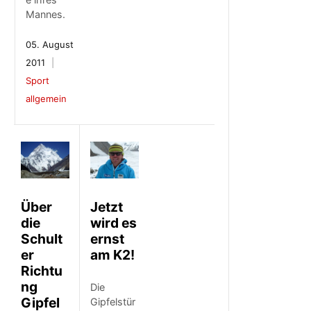
Mannes.
05. August
2011
Sport
allgemein
Über
Jetzt
die
wird es
Schult
ernst
er
am K2!
Richtu
ng
Die
Gipfel
Gipfelstür