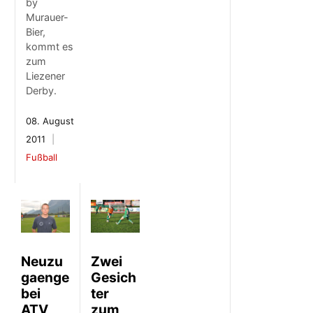
by
Murauer-
Bier,
kommt es
zum
Liezener
Derby.
08. August
2011
Fußball
Neuzu
Zwei
gaenge
Gesich
bei
ter
ATV
zum