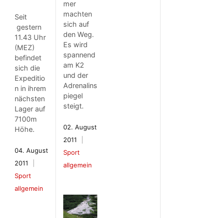
mer
machten
Seit
sich auf
gestern
den Weg.
11.43 Uhr
Es wird
(MEZ)
spannend
befindet
am K2
sich die
und der
Expeditio
Adrenalins
n in ihrem
piegel
nächsten
steigt.
Lager auf
7100m
02. August
Höhe.
2011
04. August
Sport
2011
allgemein
Sport
allgemein