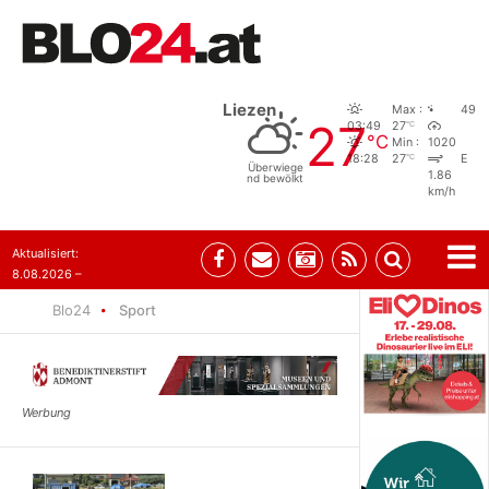
Liezen
Max :
49
27
°C
03:49
27
°C
Min :
1020
°C
18:28
27
E
Überwiege
1.86
nd bewölkt
km/h
Aktualisiert:
8.08.2026 –
07:35
Blo24
Sport