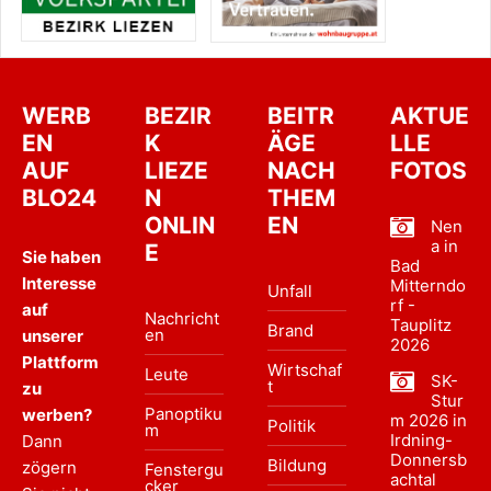
WERB
BEZIR
BEITR
AKTUE
EN
K
ÄGE
LLE
AUF
LIEZE
NACH
FOTOS
BLO24
N
THEM
ONLIN
EN
Nen
a in
E
Sie haben
Bad
Interesse
Mitterndo
Unfall
rf -
auf
Nachricht
Tauplitz
Brand
en
unserer
2026
Plattform
Wirtschaf
Leute
SK-
t
zu
Stur
Panoptiku
werben?
m 2026 in
Politik
m
Irdning-
Dann
Donnersb
Bildung
zögern
Fenstergu
achtal
cker