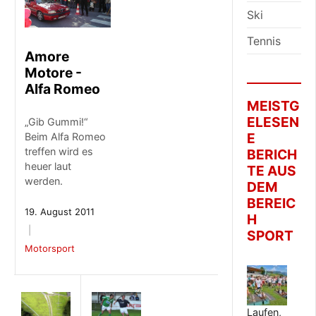
Ski
Tennis
Amore
Motore -
Alfa Romeo
MEISTG
ELESEN
„Gib Gummi!“
E
Beim Alfa Romeo
treffen wird es
BERICH
heuer laut
TE AUS
werden.
DEM
BEREIC
19. August 2011
H
SPORT
Motorsport
Laufen,