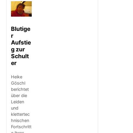
Blutige
r
Aufstie
g zur
Schult
er
Heike
Göschl
berichtet
über die
Leiden
und
klettertec
hnischen
Fortschritt
e ihres