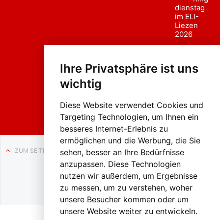
dienstag
im ELI-
Liezen
2026
Fasc
hing
Ihre Privatsphäre ist uns
sumzug
2026
wichtig
Weissenb
ach in
Liezen
Diese Website verwendet Cookies und
Targeting Technologien, um Ihnen ein
besseres Internet-Erlebnis zu
ermöglichen und die Werbung, die Sie
ZUM SEITENANFANG
sehen, besser an Ihre Bedürfnisse
anzupassen. Diese Technologien
Auf BLO24.at werben?
nutzen wir außerdem, um Ergebnisse
+43 (0)664 2226600
zu messen, um zu verstehen, woher
unsere Besucher kommen oder um
unsere Website weiter zu entwickeln.