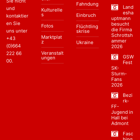
Sie nicht
Fahndung
Land
und
Kulturelle
esha
s
Einbruch
kontaktier
uptmann
en Sie
besucht
Fotos
Flüchtling
die Firma
uns unter
skrise
Schrottsh
Marktplat
+43
ammer
z
Ukraine
(0)664
2026
Veranstalt
222 66
GSW
ungen
00
.
Fest
SK-
Sturm-
Fans
2026
Bezi
rk-
FF-
Jugend in
Hall bei
Admont
Fasc
hing