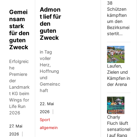
38
Admon
Schützen
Gemei
kämpften
t lief für
nsam
um den
den
stark
Bezirksmei
guten
für den
stertit…
Zweck
guten
Zweck
in Tag
voller
Erfolgreic
Herz,
Laufen,
he
Hoffnung
Zielen und
Premiere
und
Kämpfen in
der
Gemeinsc
der Arena
Landmark
haft
t KG beim
Wings for
22. Mai
Life Run
2026
2026
Charly
Sport
Fluch läuft
27. Mai
allgemein
sensationel
2026
l auf Rang