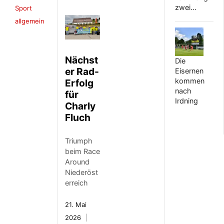
zwei…
Sport
allgemein
Nächst
Die
er Rad-
Eisernen
kommen
Erfolg
nach
für
Irdning
Charly
Fluch
Triumph
beim Race
Around
Niederöst
erreich
21. Mai
2026