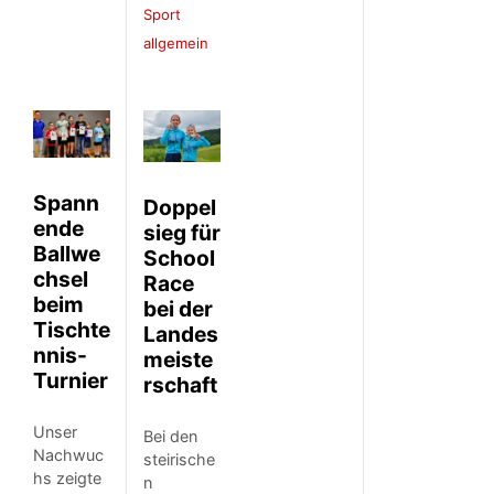
Sport
allgemein
Spann
Doppel
ende
sieg für
Ballwe
School
chsel
Race
beim
bei der
Tischte
Landes
nnis-
meiste
Turnier
rschaft
Unser
Bei den
Nachwuc
steirische
hs zeigte
n