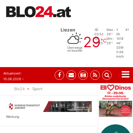
Liezen
Max :
41
°C
03:52
29
29
Min :
1018
°C
°C
18:25
29
Überwiege
SSW
nd bewölkt
0.66
km/h
Aktualisiert:
10.08.2026 –
10:31
Blo24
Sport