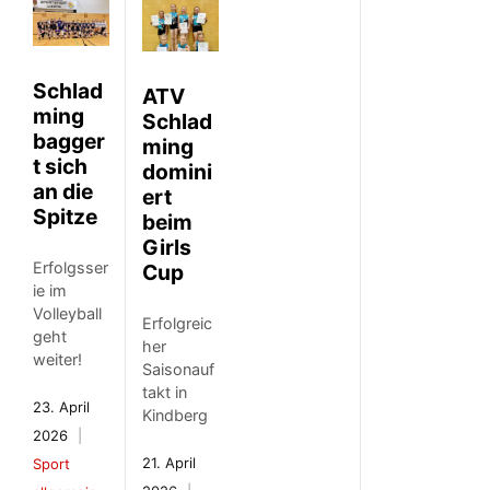
Schlad
ATV
ming
Schlad
bagger
ming
t sich
domini
an die
ert
Spitze
beim
Girls
Erfolgsser
Cup
ie im
Volleyball
Erfolgreic
geht
her
weiter!
Saisonauf
takt in
23. April
Kindberg
2026
21. April
Sport