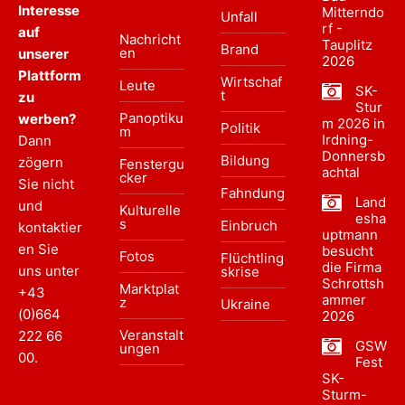
Interesse
Mitterndo
Unfall
rf -
auf
Nachricht
Tauplitz
Brand
en
unserer
2026
Plattform
Wirtschaf
Leute
SK-
t
zu
Stur
Panoptiku
werben?
m 2026 in
Politik
m
Irdning-
Dann
Donnersb
Bildung
zögern
Fenstergu
achtal
cker
Sie nicht
Fahndung
Land
und
Kulturelle
esha
s
Einbruch
kontaktier
uptmann
en Sie
besucht
Fotos
Flüchtling
die Firma
uns unter
skrise
Schrottsh
Marktplat
+43
ammer
z
Ukraine
(0)664
2026
Veranstalt
222 66
GSW
ungen
00
.
Fest
SK-
Sturm-