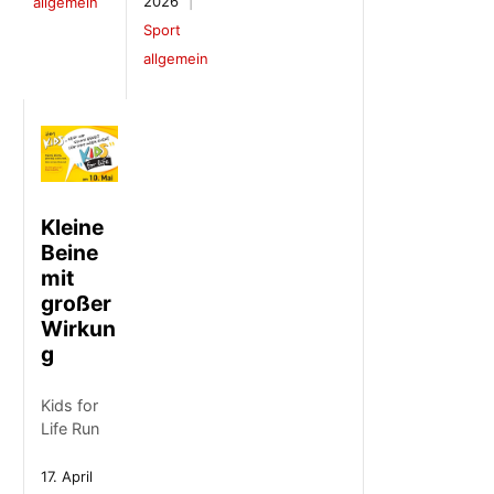
2026
allgemein
Sport
allgemein
Kleine
Beine
mit
großer
Wirkun
g
Kids for
Life Run
17. April