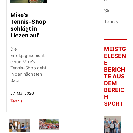
Ski
Mike’s
Tennis-Shop
Tennis
schlägt in
Liezen auf
MEISTG
Die
ELESEN
Erfolgsgeschicht
E
e von Mike’s
Tennis-Shop geht
BERICH
in den nächsten
TE AUS
Satz
DEM
BEREIC
27. Mai 2026
H
Tennis
SPORT