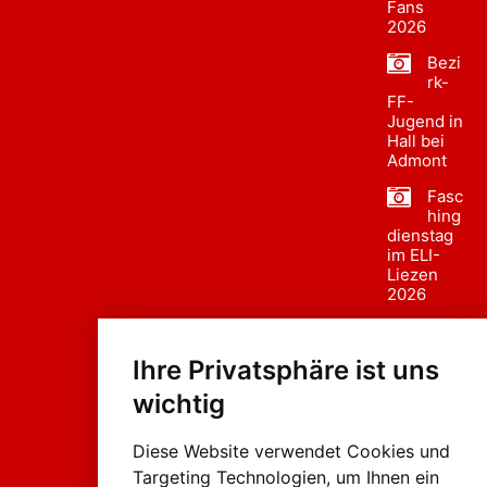
Fans
2026
Bezi
rk-
FF-
Jugend in
Hall bei
Admont
Fasc
hing
dienstag
im ELI-
Liezen
2026
Fasc
hing
Ihre Privatsphäre ist uns
sumzug
2026
wichtig
Weissenb
ach in
Liezen
Diese Website verwendet Cookies und
Targeting Technologien, um Ihnen ein