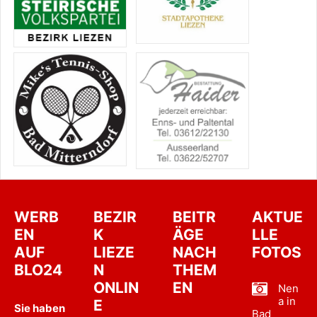
WERB
BEZIR
BEITR
AKTUE
EN
K
ÄGE
LLE
AUF
LIEZE
NACH
FOTOS
BLO24
N
THEM
ONLIN
EN
Nen
a in
E
Sie haben
Bad