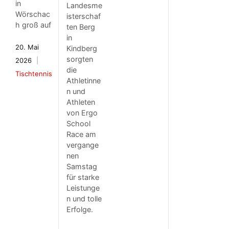
in
Landesme
Wörschac
isterschaf
h groß auf
ten Berg
in
20. Mai
Kindberg
sorgten
2026
die
Tischtennis
Athletinne
n und
Athleten
von Ergo
School
Race am
vergange
nen
Samstag
für starke
Leistunge
n und tolle
Erfolge.