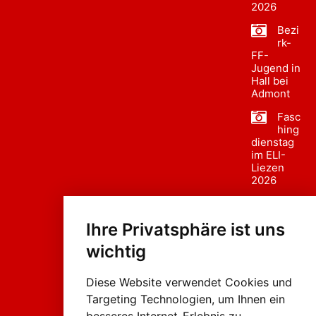
2026
Bezi
rk-
FF-
Jugend in
Hall bei
Admont
Fasc
hing
dienstag
im ELI-
Liezen
2026
Fasc
hing
Ihre Privatsphäre ist uns
sumzug
2026
wichtig
Weissenb
ach in
Liezen
Diese Website verwendet Cookies und
Targeting Technologien, um Ihnen ein