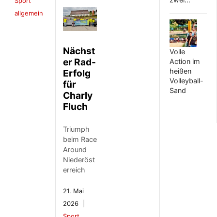
Sport
allgemein
Nächst
Volle
er Rad-
Action im
heißen
Erfolg
Volleyball-
für
Sand
Charly
Fluch
Triumph
beim Race
Around
Niederöst
erreich
21. Mai
2026
Sport