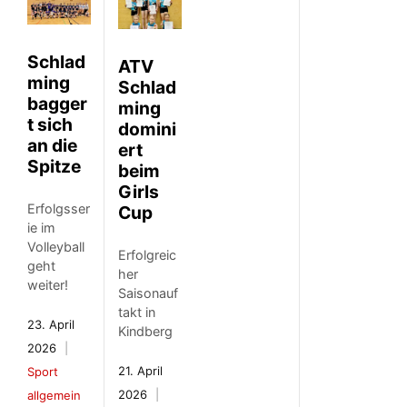
Schlad
ATV
ming
Schlad
bagger
ming
t sich
domini
an die
ert
Spitze
beim
Girls
Erfolgsser
Cup
ie im
Volleyball
Erfolgreic
geht
her
weiter!
Saisonauf
takt in
23. April
Kindberg
2026
21. April
Sport
2026
allgemein