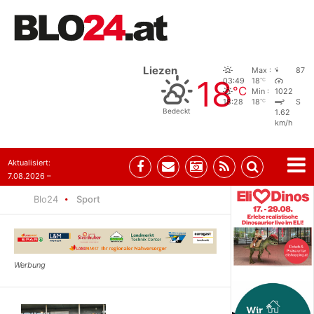
Liezen
Max :
87
18
°C
03:49
18
°C
Min :
1022
°C
18:28
18
S
Bedeckt
1.62
km/h
Aktualisiert:
7.08.2026 –
09:05
Blo24
Sport