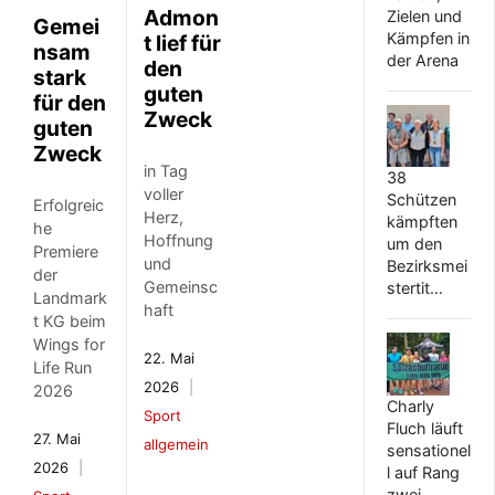
Admon
Zielen und
Gemei
Kämpfen in
t lief für
nsam
der Arena
den
stark
guten
für den
Zweck
guten
Zweck
in Tag
38
voller
Schützen
Erfolgreic
Herz,
kämpften
he
Hoffnung
um den
Premiere
und
Bezirksmei
der
Gemeinsc
stertit…
Landmark
haft
t KG beim
Wings for
22. Mai
Life Run
2026
2026
Charly
Sport
Fluch läuft
27. Mai
allgemein
sensationel
2026
l auf Rang
zwei…