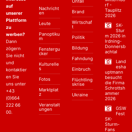
Unfall
rf -
auf
Nachricht
Tauplitz
Brand
en
unserer
2026
Plattform
Wirtschaf
Leute
SK-
t
zu
Stur
Panoptiku
werben?
m 2026 in
Politik
m
Irdning-
Dann
Donnersb
Bildung
zögern
Fenstergu
achtal
cker
Sie nicht
Fahndung
Land
und
Kulturelle
esha
s
Einbruch
kontaktier
uptmann
en Sie
besucht
Fotos
Flüchtling
die Firma
uns unter
skrise
Schrottsh
Marktplat
+43
ammer
z
Ukraine
(0)664
2026
Veranstalt
222 66
GSW
ungen
00
.
Fest
SK-
Sturm-
Fans