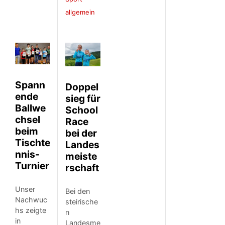
allgemein
Spann
Doppel
ende
sieg für
Ballwe
School
chsel
Race
beim
bei der
Tischte
Landes
nnis-
meiste
Turnier
rschaft
Unser
Bei den
Nachwuc
steirische
hs zeigte
n
in
Landesme