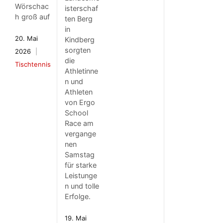
Wörschac
isterschaf
h groß auf
ten Berg
in
20. Mai
Kindberg
sorgten
2026
die
Tischtennis
Athletinne
n und
Athleten
von Ergo
School
Race am
vergange
nen
Samstag
für starke
Leistunge
n und tolle
Erfolge.
19. Mai