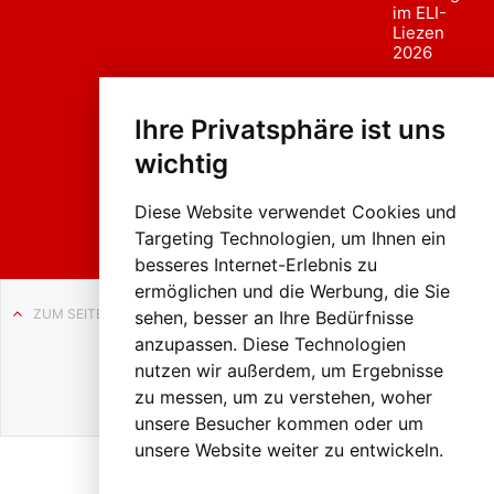
im ELI-
Liezen
2026
Fasc
hing
Ihre Privatsphäre ist uns
sumzug
2026
wichtig
Weissenb
ach in
Liezen
Diese Website verwendet Cookies und
Targeting Technologien, um Ihnen ein
besseres Internet-Erlebnis zu
ermöglichen und die Werbung, die Sie
ZUM SEITENANFANG
sehen, besser an Ihre Bedürfnisse
anzupassen. Diese Technologien
Auf BLO24.at werben?
nutzen wir außerdem, um Ergebnisse
+43 (0)664 2226600
zu messen, um zu verstehen, woher
unsere Besucher kommen oder um
unsere Website weiter zu entwickeln.