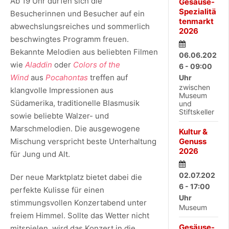
Ab 19 Uhr dürfen sich die
Gesäuse-
Spezialitä
Besucherinnen und Besucher auf ein
tenmarkt
abwechslungsreiches und sommerlich
2026
beschwingtes Programm freuen.
Bekannte Melodien aus beliebten Filmen
06.06.202
wie
Aladdin
oder
Colors of the
6 - 09:00
Wind
aus
Pocahontas
treffen auf
Uhr
zwischen
klangvolle Impressionen aus
Museum
Südamerika, traditionelle Blasmusik
und
Stiftskeller
sowie beliebte Walzer- und
Marschmelodien. Die ausgewogene
Kultur &
Genuss
Mischung verspricht beste Unterhaltung
2026
für Jung und Alt.
02.07.202
Der neue Marktplatz bietet dabei die
6 - 17:00
perfekte Kulisse für einen
Uhr
stimmungsvollen Konzertabend unter
Museum
freiem Himmel. Sollte das Wetter nicht
Gesäuse-
mitspielen, wird das Konzert in die