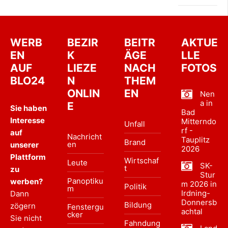
WERB
BEZIR
BEITR
AKTUE
EN
K
ÄGE
LLE
AUF
LIEZE
NACH
FOTOS
BLO24
N
THEM
ONLIN
EN
Nen
a in
E
Sie haben
Bad
Interesse
Mitterndo
Unfall
rf -
auf
Nachricht
Tauplitz
Brand
en
unserer
2026
Plattform
Wirtschaf
Leute
SK-
t
zu
Stur
Panoptiku
werben?
m 2026 in
Politik
m
Irdning-
Dann
Donnersb
Bildung
zögern
Fenstergu
achtal
cker
Sie nicht
Fahndung