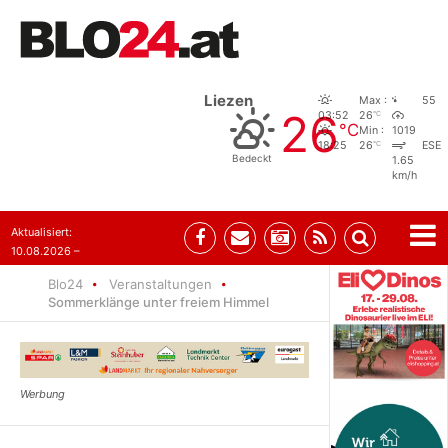
Liezen
Max :
55
26
°C
03:52
26
°C
Min :
1019
°C
18:25
26
ESE
Bedeckt
1.65
km/h
Aktualisiert:
10.08.2026 –
07:56
Blo24
Veranstaltungen
Sommerklänge unter freiem Himmel