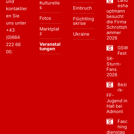
Land
und
Kulturelle
esha
s
Einbruch
kontaktier
uptmann
en Sie
besucht
Fotos
Flüchtling
die Firma
uns unter
skrise
Schrottsh
Marktplat
+43
ammer
z
Ukraine
(0)664
2026
Veranstal
222 66
GSW
tungen
00
.
Fest
SK-
Sturm-
Fans
2026
Bezi
rk-
FF-
Jugend in
Hall bei
Admont
Fasc
hing
dienstag