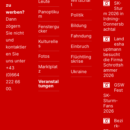
Wirtschaf
Leute
SK-
t
zu
Stur
Panoptiku
werben?
m 2026 in
Politik
m
Irdning-
Dann
Donnersb
Bildung
zögern
Fenstergu
achtal
cker
Sie nicht
Fahndung
Land
und
Kulturelle
esha
s
Einbruch
kontaktier
uptmann
en Sie
besucht
Fotos
Flüchtling
die Firma
uns unter
skrise
Schrottsh
Marktplat
+43
ammer
z
Ukraine
(0)664
2026
Veranstal
222 66
GSW
tungen
00
.
Fest
SK-
Sturm-
Fans
2026
Bezi
rk-