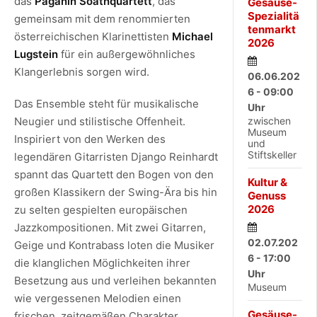
das
Paganin Soatnquartett
, das
Gesäuse-
Spezialitä
gemeinsam mit dem renommierten
tenmarkt
österreichischen Klarinettisten
Michael
2026
Lugstein
für ein außergewöhnliches
Klangerlebnis sorgen wird.
06.06.202
6 - 09:00
Das Ensemble steht für musikalische
Uhr
zwischen
Neugier und stilistische Offenheit.
Museum
Inspiriert von den Werken des
und
Stiftskeller
legendären Gitarristen Django Reinhardt
spannt das Quartett den Bogen von den
Kultur &
großen Klassikern der Swing-Ära bis hin
Genuss
2026
zu selten gespielten europäischen
Jazzkompositionen. Mit zwei Gitarren,
02.07.202
Geige und Kontrabass loten die Musiker
6 - 17:00
die klanglichen Möglichkeiten ihrer
Uhr
Besetzung aus und verleihen bekannten
Museum
wie vergessenen Melodien einen
Gesäuse-
frischen, zeitgemäßen Charakter.