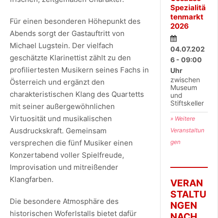
Spezialitä
tenmarkt
Für einen besonderen Höhepunkt des
2026
Abends sorgt der Gastauftritt von
Michael Lugstein. Der vielfach
04.07.202
geschätzte Klarinettist zählt zu den
6 - 09:00
profiliertesten Musikern seines Fachs in
Uhr
zwischen
Österreich und ergänzt den
Museum
charakteristischen Klang des Quartetts
und
Stiftskeller
mit seiner außergewöhnlichen
Virtuosität und musikalischen
» Weitere
Ausdruckskraft. Gemeinsam
Veranstaltun
gen
versprechen die fünf Musiker einen
Konzertabend voller Spielfreude,
Improvisation und mitreißender
Klangfarben.
VERAN
STALTU
Die besondere Atmosphäre des
NGEN
historischen Woferlstalls bietet dafür
NACH