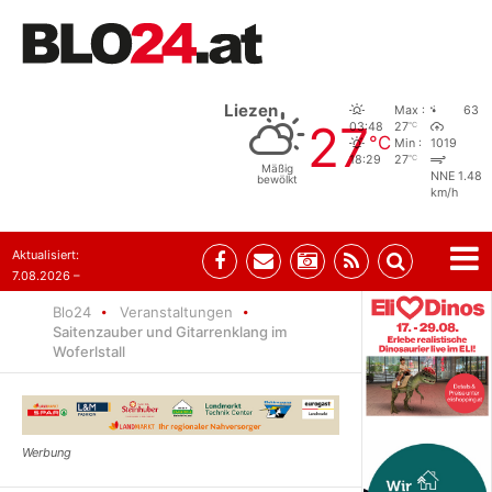
Liezen
Max :
63
27
°C
03:48
27
°C
Min :
1019
°C
18:29
27
Mäßig
NNE 1.48
bewölkt
km/h
Aktualisiert:
7.08.2026 –
09:05
Blo24
Veranstaltungen
Saitenzauber und Gitarrenklang im
Woferlstall