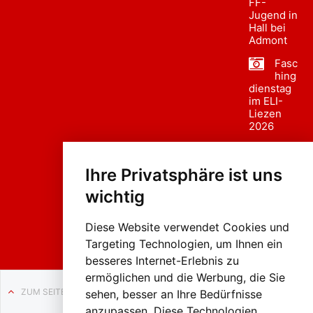
FF-
Jugend in
Hall bei
Admont
Fasc
hing
dienstag
im ELI-
Liezen
2026
Fasc
hing
Ihre Privatsphäre ist uns
sumzug
2026
wichtig
Weissenb
ach in
Liezen
Diese Website verwendet Cookies und
Targeting Technologien, um Ihnen ein
besseres Internet-Erlebnis zu
ermöglichen und die Werbung, die Sie
ZUM SEITENANFANG
sehen, besser an Ihre Bedürfnisse
anzupassen. Diese Technologien