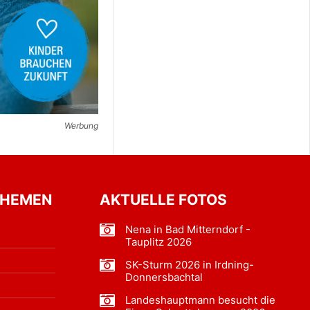
Werbung
THEMEN
AKTUELLE FOTOS
Nena in Bad Mitterndorf -
Tauplitz 2026
SK-Sturm 2026 in Irdning-
Donnersbachtal
Landeshauptmann besucht die