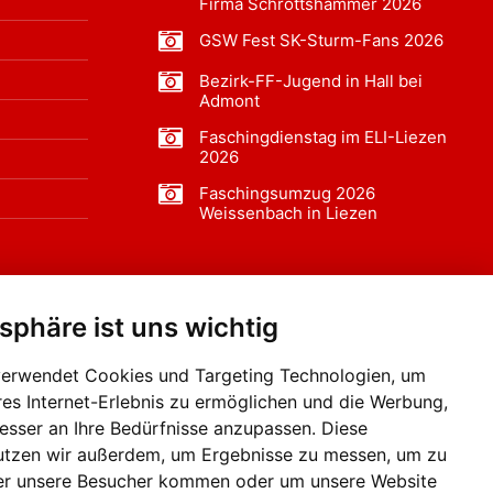
Firma Schrottshammer 2026
GSW Fest SK-Sturm-Fans 2026
Bezirk-FF-Jugend in Hall bei
Admont
Faschingdienstag im ELI-Liezen
2026
Faschingsumzug 2026
Weissenbach in Liezen
tsphäre ist uns wichtig
f BLO24.at werben?
+43 (0)664 2226600
verwendet Cookies und Targeting Technologien, um
res Internet-Erlebnis zu ermöglichen und die Werbung,
besser an Ihre Bedürfnisse anzupassen. Diese
utzen wir außerdem, um Ergebnisse zu messen, um zu
er unsere Besucher kommen oder um unsere Website