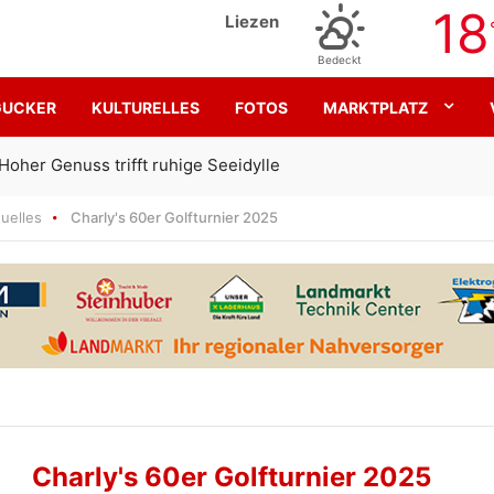
18
Liezen
Bedeckt
GUCKER
KULTURELLES
FOTOS
MARKTPLATZ
Gemeinsam für den SK Sturm
uelles
Charly's 60er Golfturnier 2025
Charly's 60er Golfturnier 2025