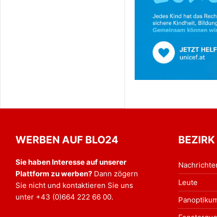
WERBEN AUF BLO24
BEZIRK
Sie haben Interesse auf unserer
Nachrichte
Plattform zu werben?
Dann zögern
Leute
Sie nicht und kontaktieren Sie uns
unter
+43 (0)664 222 66 00
.
Panoptiku