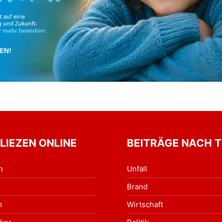
 LIEZEN ONLINE
BEITRÄGE NACH 
n
Unfall
Brand
m
Wirtschaft