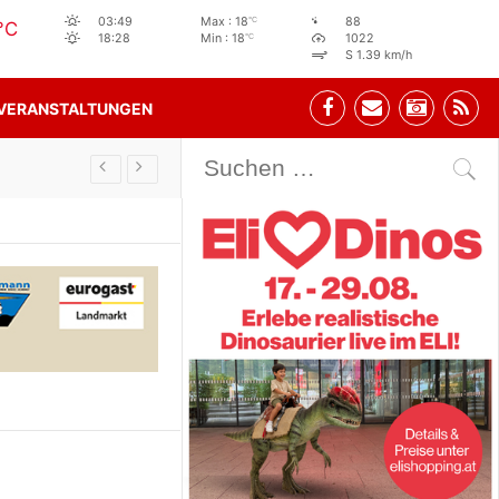
°C
03:49
Max : 18
88
°C
°C
18:28
Min : 18
1022
S 1.39 km/h
VERANSTALTUNGEN
Stehbeisl S