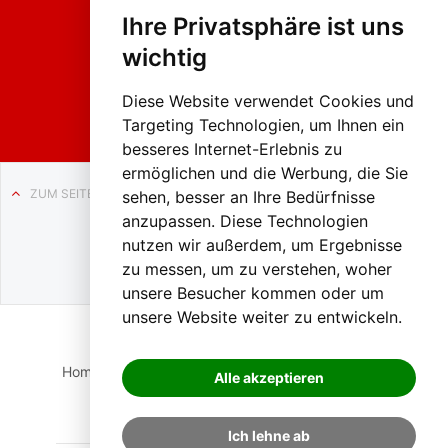
hing
Ihre Privatsphäre ist uns
sumzug
2026
wichtig
Weissenb
ach in
Liezen
Diese Website verwendet Cookies und
Targeting Technologien, um Ihnen ein
besseres Internet-Erlebnis zu
ermöglichen und die Werbung, die Sie
ZUM SEITENANFANG
sehen, besser an Ihre Bedürfnisse
anzupassen. Diese Technologien
Auf BLO24.at werben?
nutzen wir außerdem, um Ergebnisse
+43 (0)664 2226600
zu messen, um zu verstehen, woher
unsere Besucher kommen oder um
unsere Website weiter zu entwickeln.
Home
Suche
Login
Impressum
Datenschutz
Alle akzeptieren
Kontakt
Ich lehne ab