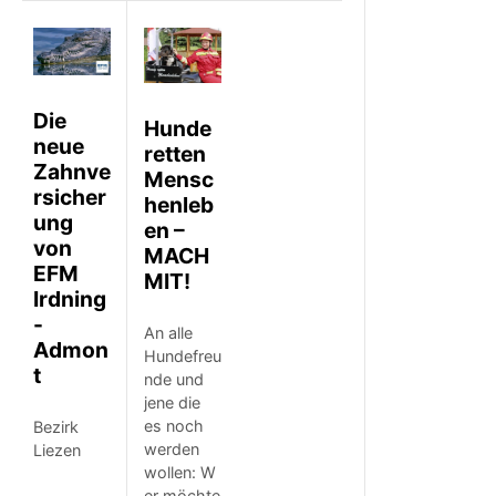
Die
Hunde
neue
retten
Zahnve
Mensc
rsicher
henleb
ung
en –
von
MACH
EFM
MIT!
Irdning
-
An alle
Admon
Hundefreu
t
nde und
jene die
es noch
Bezirk
werden
Liezen
wollen: W
er möchte