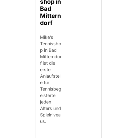
shop in
Bad
Mittern
dorf
Mike's
Tennissho
p in Bad
Mitterndor
f ist die
erste
Anlaufstell
e für
Tennisbeg
eisterte
jeden
Alters und
Spielnivea
us.