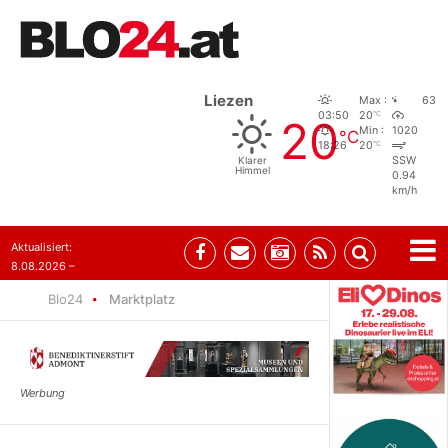
Liezen
Max :
63
°C
03:50
20
20
Min :
1020
°C
°C
18:26
20
Klarer
SSW
Himmel
0.94
km/h
Aktualisiert:
8.08.2026 –
07:35
Blo24
Marktplatz