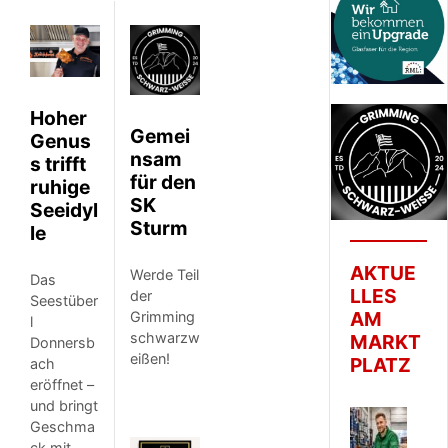
Hoher
Gemei
Genus
nsam
s trifft
für den
ruhige
SK
Seeidyl
Sturm
le
AKTUE
Werde Teil
Das
LLES
der
Seestüber
AM
Grimming
l
schwarzw
MARKT
Donnersb
eißen!
PLATZ
ach
eröffnet –
und bringt
Geschma
ck mit