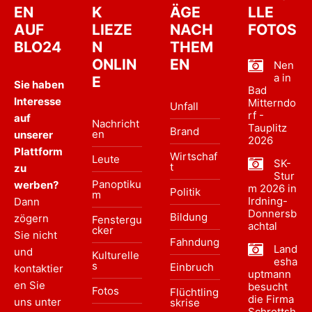
EN
K
ÄGE
LLE
AUF
LIEZE
NACH
FOTOS
BLO24
N
THEM
ONLIN
EN
Nen
a in
E
Sie haben
Bad
Interesse
Mitterndo
Unfall
rf -
auf
Nachricht
Tauplitz
Brand
en
unserer
2026
Plattform
Wirtschaf
Leute
SK-
t
zu
Stur
Panoptiku
werben?
m 2026 in
Politik
m
Irdning-
Dann
Donnersb
Bildung
zögern
Fenstergu
achtal
cker
Sie nicht
Fahndung
Land
und
Kulturelle
esha
s
Einbruch
kontaktier
uptmann
en Sie
besucht
Fotos
Flüchtling
die Firma
uns unter
skrise
Schrottsh