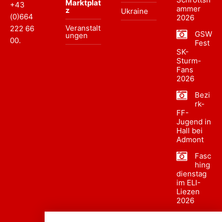
Marktplat
+43
ammer
z
Ukraine
(0)664
2026
Veranstalt
222 66
GSW
ungen
00
.
Fest
SK-
Sturm-
Fans
2026
Bezi
rk-
FF-
Jugend in
Hall bei
Admont
Fasc
hing
dienstag
im ELI-
Liezen
2026
Fasc