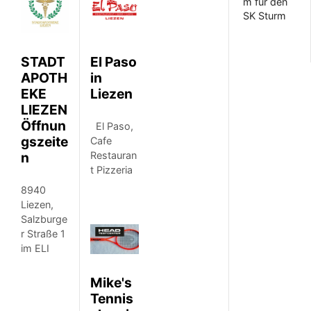
m für den
SK Sturm
STADT
El Paso
APOTH
in
EKE
Liezen
LIEZEN
Öffnun
El Paso,
gszeite
Cafe
n
Restauran
t Pizzeria
8940
Liezen,
Salzburge
r Straße 1
im ELI
Mike's
Tennis