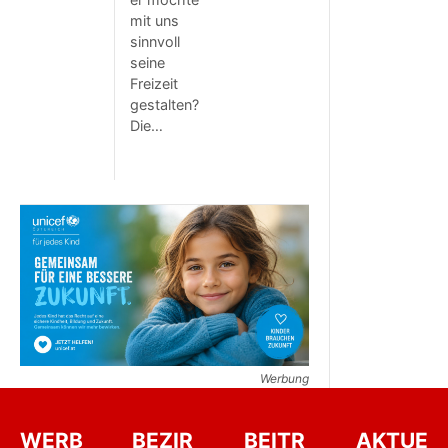
mit uns
sinnvoll
seine
Freizeit
gestalten?
Die…
Werbung
WERB
BEZIR
BEITR
AKTUE