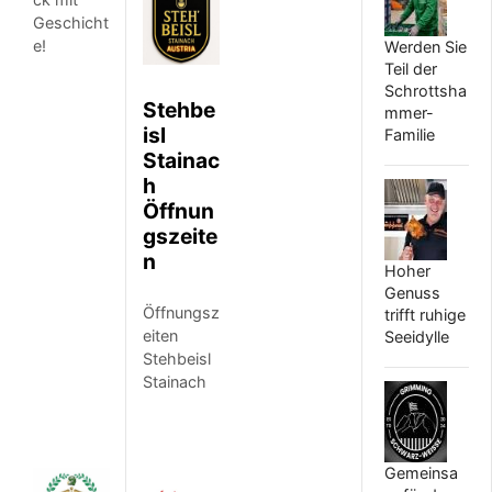
Geschicht
e!
Werden Sie
Teil der
Schrottsha
Stehbe
mmer-
isl
Familie
Stainac
h
Öffnun
gszeite
n
Hoher
Genuss
Öffnungsz
trifft ruhige
eiten
Seeidylle
Stehbeisl
Stainach
Gemeinsa