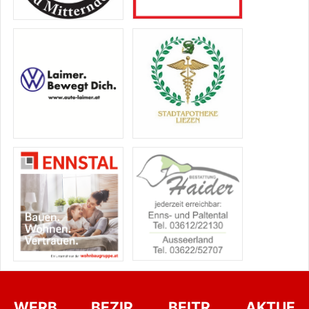
WERB
BEZIR
BEITR
AKTUE