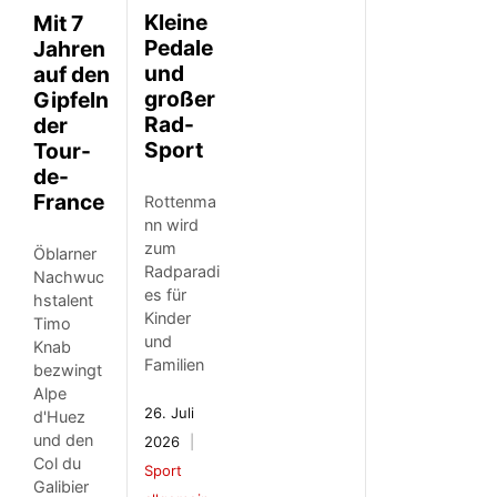
Kleine
Mit 7
Pedale
Jahren
und
auf den
großer
Gipfeln
Rad-
der
Sport
Tour-
de-
France
Rottenma
nn wird
zum
Öblarner
Radparadi
Nachwuc
es für
hstalent
Kinder
Timo
und
Knab
Familien
bezwingt
Alpe
26. Juli
d'Huez
und den
2026
Col du
Sport
Galibier