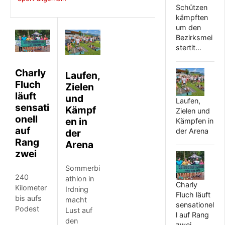
Schützen
kämpften
um den
Bezirksmei
stertit…
Charly
Laufen,
Fluch
Zielen
läuft
und
Laufen,
sensati
Kämpf
Zielen und
onell
en in
Kämpfen in
auf
der Arena
der
Rang
Arena
zwei
Sommerbi
240
athlon in
Charly
Kilometer
Irdning
Fluch läuft
bis aufs
macht
sensationel
Podest
Lust auf
l auf Rang
den
zwei…