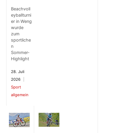
Beachvoll
eyballturni
er in Weng
wurde
zum
sportliche
n
Sommer-
Highlight
28. Juli
2026
Sport
allgemein