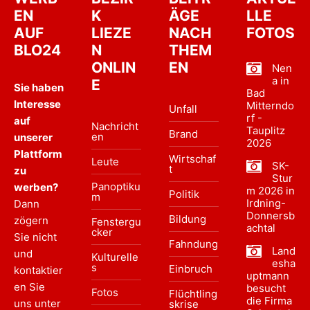
EN
K
ÄGE
LLE
AUF
LIEZE
NACH
FOTOS
BLO24
N
THEM
ONLIN
EN
Nen
a in
E
Sie haben
Bad
Interesse
Mitterndo
Unfall
rf -
auf
Nachricht
Tauplitz
Brand
en
unserer
2026
Plattform
Wirtschaf
Leute
SK-
t
zu
Stur
Panoptiku
werben?
m 2026 in
Politik
m
Irdning-
Dann
Donnersb
Bildung
zögern
Fenstergu
achtal
cker
Sie nicht
Fahndung
Land
und
Kulturelle
esha
s
Einbruch
kontaktier
uptmann
en Sie
besucht
Fotos
Flüchtling
die Firma
uns unter
skrise