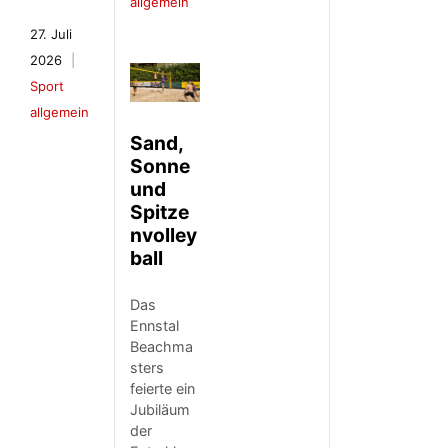
allgemein
27. Juli
2026
Sport
allgemein
Sand,
Sonne
und
Spitze
nvolley
ball
Das
Ennstal
Beachma
sters
feierte ein
Jubiläum
der