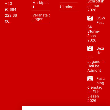
Schrottsh
Marktplat
+43
ammer
z
Ukraine
(0)664
2026
Veranstalt
222 66
GSW
ungen
00
.
Fest
SK-
Sturm-
Fans
2026
Bezi
rk-
FF-
Jugend in
Hall bei
Admont
Fasc
hing
dienstag
im ELI-
Liezen
2026
Fasc