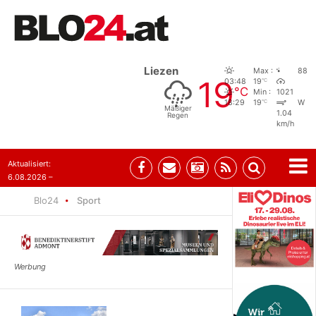
Liezen
Max :
88
19
°C
03:48
19
°C
Min :
1021
°C
18:29
19
W
Mäßiger
1.04
Regen
km/h
Aktualisiert:
6.08.2026 –
10:52
Blo24
Sport