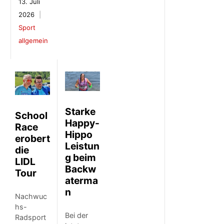
13. Juli
2026
Sport
allgemein
Starke
School
Happy-
Race
Hippo
erobert
Leistun
die
g beim
LIDL
Backw
Tour
aterma
n
Nachwuc
hs-
Bei der
Radsport