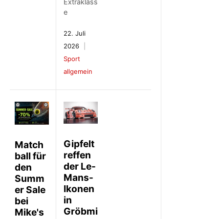
Extraklass
e
22. Juli
2026
Sport
allgemein
Gipfelt
Match
reffen
ball für
der Le-
den
Mans-
Summ
Ikonen
er Sale
in
bei
Gröbmi
Mike's