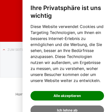
hing
Ihre Privatsphäre ist uns
sumzug
2026
wichtig
Weissenb
ach in
Liezen
Diese Website verwendet Cookies und
Targeting Technologien, um Ihnen ein
besseres Internet-Erlebnis zu
ermöglichen und die Werbung, die Sie
ZUM SEITENANFANG
sehen, besser an Ihre Bedürfnisse
anzupassen. Diese Technologien
Auf BLO24.at werben?
nutzen wir außerdem, um Ergebnisse
+43 (0)664 2226600
zu messen, um zu verstehen, woher
unsere Besucher kommen oder um
unsere Website weiter zu entwickeln.
Home
Suche
Login
Impressum
Datenschutz
Alle akzeptieren
Kontakt
Ich lehne ab