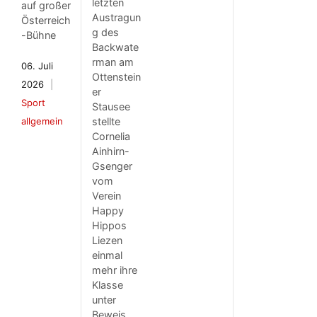
letzten
auf großer
Austragun
Österreich
g des
-Bühne
Backwate
rman am
06. Juli
Ottenstein
2026
er
Sport
Stausee
allgemein
stellte
Cornelia
Ainhirn-
Gsenger
vom
Verein
Happy
Hippos
Liezen
einmal
mehr ihre
Klasse
unter
Beweis.