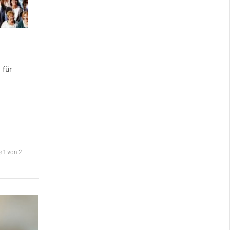
 für
e 1 von 2