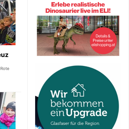
euz
 Rote