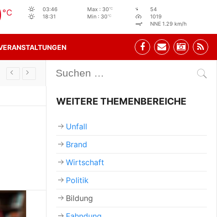
0
°C
03:46
Max : 30
54
°C
°C
18:31
Min : 30
1019
NNE 1.29 km/h
VERANSTALTUNGEN
Stehbeisl Stainach Öffnungszeiten
WEITERE THEMENBEREICHE
Unfall
Brand
Wirtschaft
Politik
Bildung
Fahndung