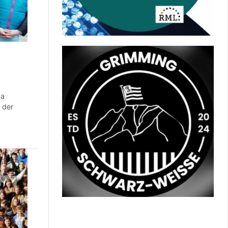
ma
 der