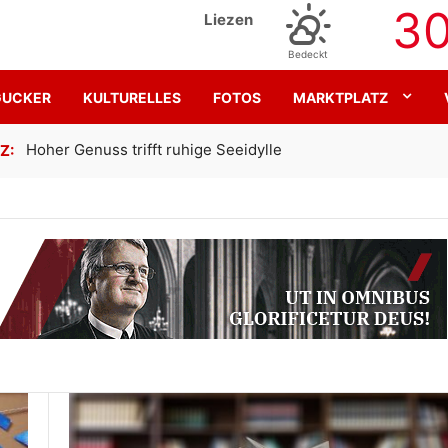
3
Liezen
Bedeckt
GUCKER
KULTURELLES
FOTOS
MARKTPLATZ
Gemeinsam für den SK Sturm