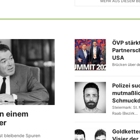
MEHR AUS DIESEM B
ÖVP stärk
Partnersc
USA
Brücken über de
Polizei su
mutmaßli
Schmuckd
Steiermark: St.
n einem
Raab (Bezirk…
er
Goldkette
sst bleibende Spuren
Visier der