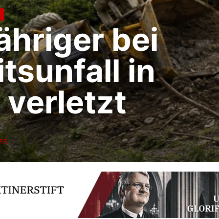
s
atzfahrzeug fü
rburg
LLES