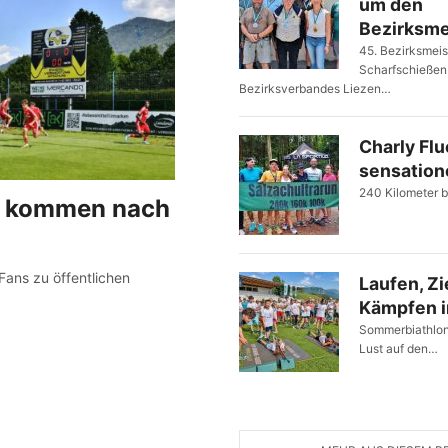
um den
Bezirksmei
45. Bezirksmeis
Scharfschießen
Bezirksverbandes Liezen…
Charly Flu
sensation
240 Kilometer b
n kommen nach
 Fans zu öffentlichen
Laufen, Z
Kämpfen i
Sommerbiathlon 
Lust auf den…