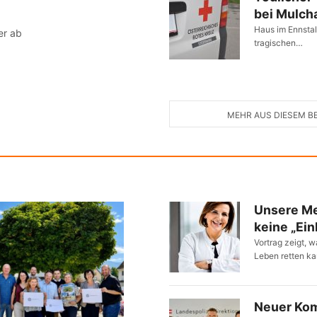
bei Mulch
Haus im Ennstal
er ab
tragischen…
MEHR AUS DIESEM B
Unsere Me
keine „Ei
Vortrag zeigt,
Leben retten k
Neuer Ko