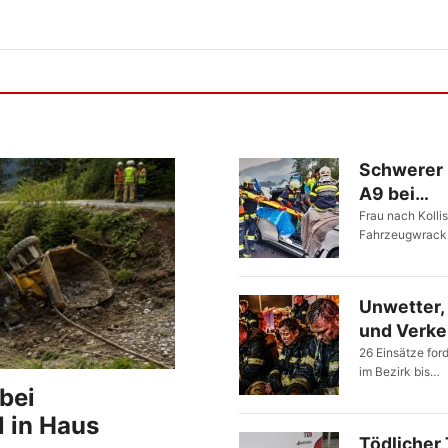
Schwerer 
A9 bei…
Frau nach Kolli
Fahrzeugwrack 
Unwetter,
und Verke
26 Einsätze fo
im Bezirk bis…
bei
l in Haus
Tödlicher 