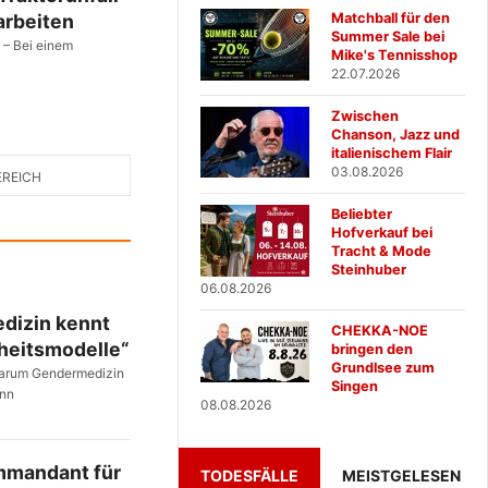
Matchball für den
arbeiten
Summer Sale bei
 – Bei einem
Mike's Tennisshop
22.07.2026
Zwischen
Chanson, Jazz und
italienischem Flair
03.08.2026
EREICH
Beliebter
Hofverkauf bei
Tracht & Mode
Steinhuber
06.08.2026
dizin kennt
CHEKKA-NOE
nheitsmodelle“
bringen den
Grundlsee zum
 warum Gendermedizin
Singen
ann
08.08.2026
mmandant für
TODESFÄLLE
MEISTGELESEN