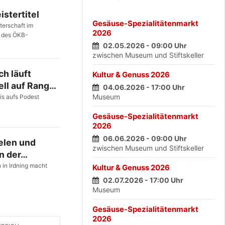
Mit 222 km/h auf
stertitel
der A9
Gesäuse-Spezialitätenmarkt
unterwegs
terschaft im
2026
 des ÖKB-
30. JULI 2026
02.05.2026 - 09:00 Uhr
zwischen Museum und Stiftskeller
Notfalltraining
ch läuft
Kultur & Genuss 2026
stärkt
ell auf Rang…
Teamarbeit im
04.06.2026 - 17:00 Uhr
LKH
Museum
is aufs Podest
27. JULI 2026
Gesäuse-Spezialitätenmarkt
2026
06.06.2026 - 09:00 Uhr
ielen und
zwischen Museum und Stiftskeller
n der…
in Irdning macht
Kultur & Genuss 2026
02.07.2026 - 17:00 Uhr
Museum
Gesäuse-Spezialitätenmarkt
2026