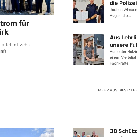
die Polize
Jochen Wimberg
August die…
trom für
irk
Aus Lehrl
unsere Fü
tartet mit zehn
nft
Admonter Holzind
einem Viertelja
Fachkräfte…
MEHR AUS DIESEM B
38 Schüt