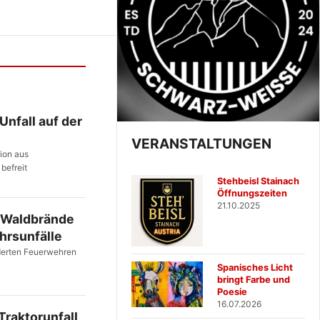
Unfall auf der
VERANSTALTUNGEN
sion aus
befreit
Stehbeisl Stainach
Öffnungszeiten
21.10.2025
 Waldbrände
hrsunfälle
rderten Feuerwehren
Spanisches Licht
bringt Farbe und
Poesie
16.07.2026
Traktorunfall