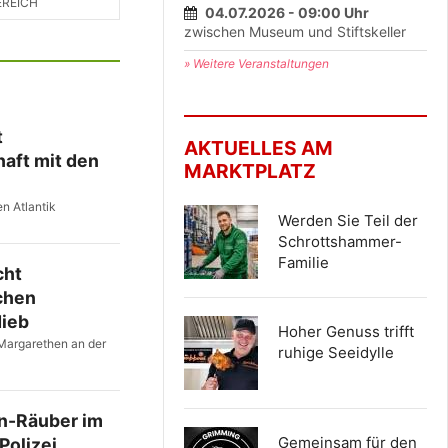
EREICH
04.07.2026 - 09:00 Uhr
zwischen Museum und Stiftskeller
» Weitere Veranstaltungen
t
AKTUELLES AM
haft mit den
MARKTPLATZ
n Atlantik
Werden Sie Teil der
Schrottshammer-
Familie
cht
chen
ieb
Hoher Genuss trifft
 Margarethen an der
ruhige Seeidylle
n-Räuber im
Gemeinsam für den
 Polizei