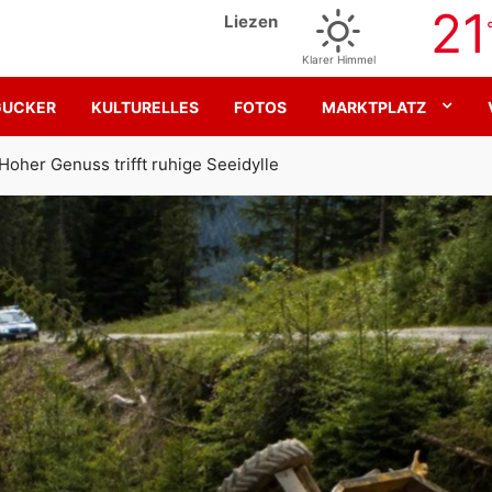
21
Liezen
Klarer Himmel
GUCKER
KULTURELLES
FOTOS
MARKTPLATZ
Gemeinsam für den SK Sturm