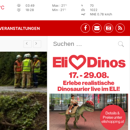
°C
03:49
Max : 21
70
°C
°C
18:28
Min : 21
1022
NNE 0.78 km/h
VERANSTALTUNGEN
Stehbeisl Stainach Öffnungszeiten