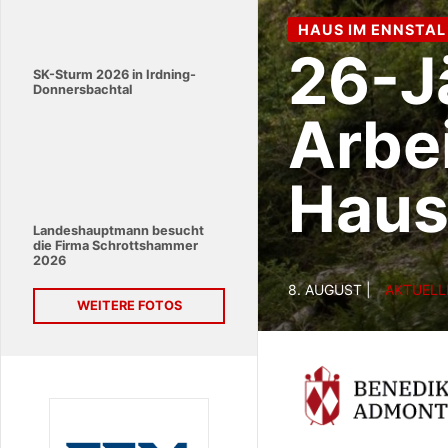
UNTERBURG
Neue
SK-Sturm 2026 in Irdning-
Donnersbachtal
Eins
Unte
Landeshauptmann besucht
die Firma Schrottshammer
2026
7. AUGUST |
KULTURE
WEITERE FOTOS