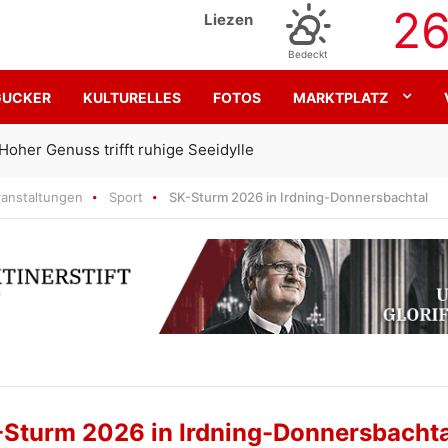
2
Liezen
Bedeckt
GUCKER
KULTURELLES
FOTOS
MARKTPLATZ
Gemeinsam für den SK Sturm
ranstaltungen
Sport
SK-Sturm 2026 in Irdning-Donnersbachtal
Sturm 2026 in Irdning-Donnersbachta