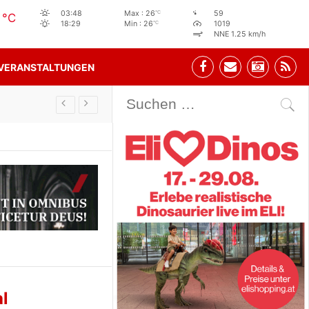
6
°C
03:48
Max : 26
59
°C
°C
18:29
Min : 26
1019
NNE 1.25 km/h
VERANSTALTUNGEN
Stehbeisl Stainach Öffnungszeiten
l