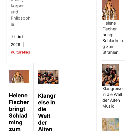
Körper
und
Philosoph
Helene
ie
Fischer
bringt
31. Juli
Schladmin
2026
g zum
Strahlen
Kulturelles
Klangreise
in die Welt
Helene
Klangr
der Alten
Fischer
eise in
Musik
bringt
die
Schlad
Welt
ming
der
zum
Alten