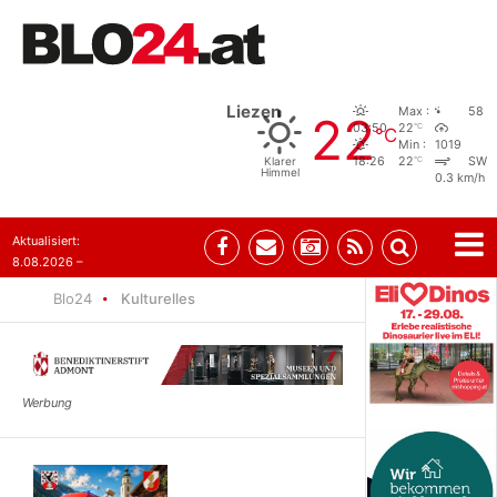
Liezen
Max :
58
22
°C
03:50
22
°C
Min :
1019
°C
Klarer
18:26
22
SW
Himmel
0.3 km/h
Aktualisiert:
8.08.2026 –
07:35
Blo24
Kulturelles