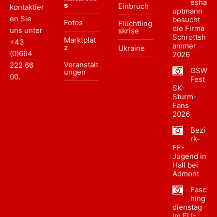
esha
s
Einbruch
kontaktier
uptmann
en Sie
besucht
Fotos
Flüchtling
die Firma
uns unter
skrise
Schrottsh
Marktplat
+43
ammer
z
Ukraine
(0)664
2026
Veranstalt
222 66
GSW
ungen
00
.
Fest
SK-
Sturm-
Fans
2026
Bezi
rk-
FF-
Jugend in
Hall bei
Admont
Fasc
hing
dienstag
im ELI-