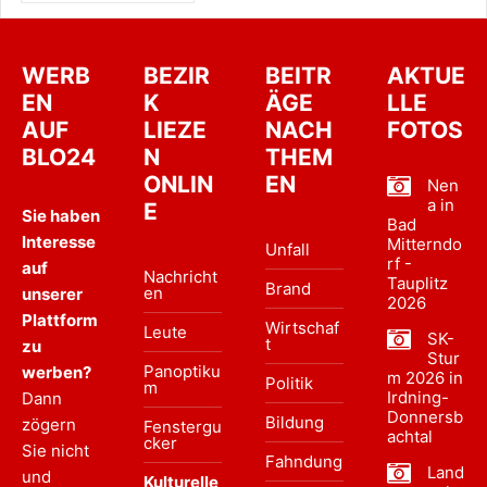
WERB
BEZIR
BEITR
AKTUE
EN
K
ÄGE
LLE
AUF
LIEZE
NACH
FOTOS
BLO24
N
THEM
ONLIN
EN
Nen
a in
E
Sie haben
Bad
Interesse
Mitterndo
Unfall
rf -
auf
Nachricht
Tauplitz
Brand
en
unserer
2026
Plattform
Wirtschaf
Leute
SK-
t
zu
Stur
Panoptiku
werben?
m 2026 in
Politik
m
Irdning-
Dann
Donnersb
Bildung
zögern
Fenstergu
achtal
cker
Sie nicht
Fahndung
Land
und
Kulturelle