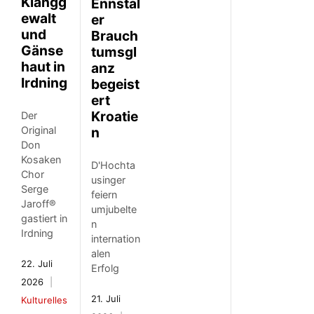
Klangg
Ennstal
ewalt
er
und
Brauch
Gänse
tumsgl
haut in
anz
Irdning
begeist
ert
Kroatie
Der
n
Original
Don
Kosaken
D'Hochta
Chor
usinger
Serge
feiern
Jaroff®
umjubelte
gastiert in
n
Irdning
internation
alen
22. Juli
Erfolg
2026
21. Juli
Kulturelles