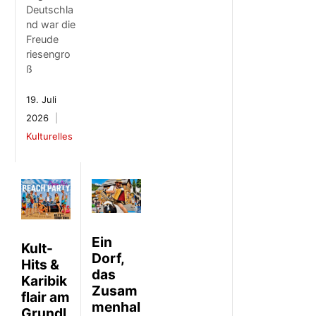
Deutschla
nd war die
Freude
riesengro
ß
19. Juli
2026
Kulturelles
Ein
Kult-
Dorf,
Hits &
das
Karibik
Zusam
flair am
menhal
Grundl