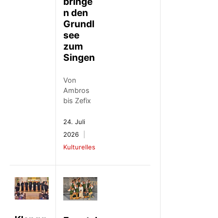
bringe
n den
Grundl
see
zum
Singen
Von
Ambros
bis Zefix
24. Juli
2026
Kulturelles