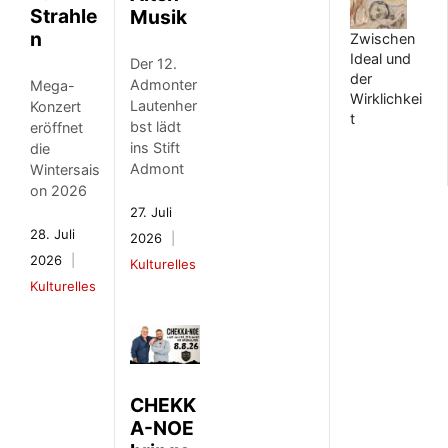
Strahle
Musik
n
Zwischen
Ideal und
Der 12.
der
Admonter
Mega-
Wirklichkei
Lautenher
Konzert
t
bst lädt
eröffnet
ins Stift
die
Admont
Wintersais
on 2026
27. Juli
28. Juli
2026
2026
Kulturelles
Kulturelles
CHEKK
A-NOE