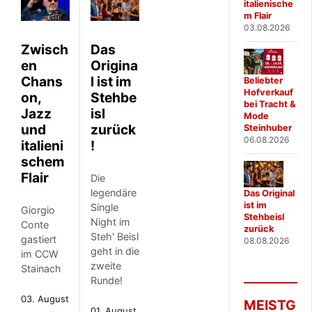
italienische
m Flair
03.08.2026
Zwisch
Das
en
Origina
Chans
l ist im
Beliebter
Hofverkauf
on,
Stehbe
bei Tracht &
Jazz
isl
Mode
und
zurück
Steinhuber
06.08.2026
italieni
!
schem
Flair
Die
legendäre
Das Original
ist im
Single
Giorgio
Stehbeisl
Night im
Conte
zurück
Steh' Beisl
gastiert
08.08.2026
geht in die
im CCW
zweite
Stainach
Runde!
03. August
MEISTG
01. August