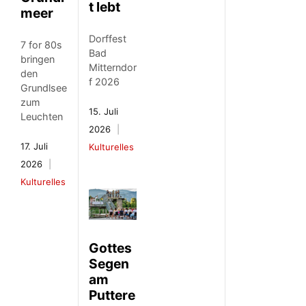
t lebt
meer
Dorffest
7 for 80s
Bad
bringen
Mitterndor
den
f 2026
Grundlsee
zum
15. Juli
Leuchten
2026
17. Juli
Kulturelles
2026
Kulturelles
Gottes
Segen
am
Puttere