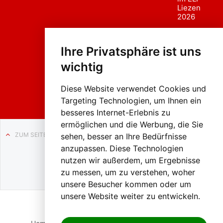
Liezen
2026
Fasc
hing
Ihre Privatsphäre ist uns
sumzug
2026
wichtig
Weissenb
ach in
Liezen
Diese Website verwendet Cookies und
Targeting Technologien, um Ihnen ein
besseres Internet-Erlebnis zu
ermöglichen und die Werbung, die Sie
ZUM SEITENANFANG
sehen, besser an Ihre Bedürfnisse
anzupassen. Diese Technologien
Auf BLO24.at werben?
nutzen wir außerdem, um Ergebnisse
+43 (0)664 2226600
zu messen, um zu verstehen, woher
unsere Besucher kommen oder um
unsere Website weiter zu entwickeln.