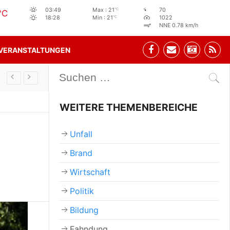
°C
03:49
Max : 21
70
°C
°C
18:28
Min : 21
1022
NNE 0.78 km/h
VERANSTALTUNGEN
Stehbeisl Stainach Öffnungszeiten
WEITERE THEMENBEREICHE
Unfall
Brand
Wirtschaft
Politik
Bildung
Fahndung