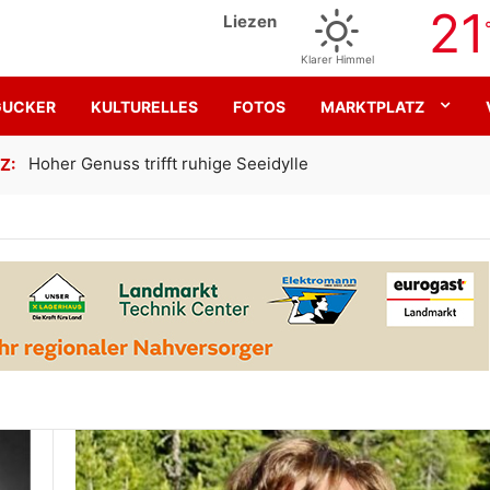
21
Liezen
Klarer Himmel
GUCKER
KULTURELLES
FOTOS
MARKTPLATZ
Gemeinsam für den SK Sturm