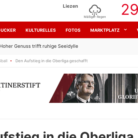
2
Liezen
Mäßiger Regen
GUCKER
KULTURELLES
FOTOS
MARKTPLATZ
Gemeinsam für den SK Sturm
ball
Den Aufstieg in die Oberliga geschafft
fstieg in die Oberliga