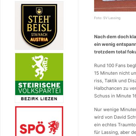
Foto: SV Lassing
Nach dem doch klar
ein wenig entspann
trotzdem total fok
Rund 100 Fans begl
15 Minuten nicht un
riss, Taktik und Di
Halbchancen zu ver
Schuss in Minute 1
Nur wenige Minuten
wird von David Sc
ein echtes Traumto
für Lassing, aber d