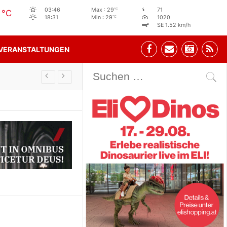
9
°C
03:46
Max : 29
71
°C
°C
18:31
Min : 29
1020
SE 1.52 km/h
VERANSTALTUNGEN
Stehbeisl Stainach Öffnungszeiten