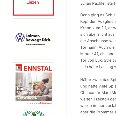
Julian Pachler star
Dann ging es Schlag
Kopf den Ausgleich 
Krenn zum 2:1, er w
sich aber nicht aus
die Abschlüsse wa
Tormann. Auch die 
Minute 41, als inn
Tor von Luki Strei
– da hatte Lassing w
Hälfte zwei: das Sp
und hatte viele Spi
Chance für Marc Me
weiten Freistoß de
wurde immer zerfah
aber die Prommer-M