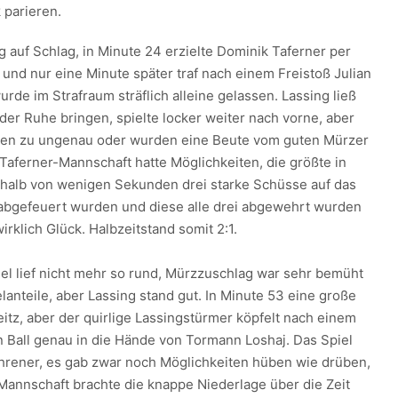
k parieren.
 auf Schlag, in Minute 24 erzielte Dominik Taferner per
und nur eine Minute später traf nach einem Freistoß Julian
urde im Strafraum sträflich alleine gelassen. Lassing ließ
 der Ruhe bringen, spielte locker weiter nach vorne, aber
ren zu ungenau oder wurden eine Beute vom guten Mürzer
Taferner-Mannschaft hatte Möglichkeiten, die größte in
erhalb von wenigen Sekunden drei starke Schüsse auf das
t abgefeuert wurden und diese alle drei abgewehrt wurden
irklich Glück. Halbzeitstand somit 2:1.
iel lief nicht mehr so rund, Mürzzuschlag war sehr bemüht
elanteile, aber Lassing stand gut. In Minute 53 eine große
itz, aber der quirlige Lassingstürmer köpfelt nach einem
n Ball genau in die Hände von Tormann Loshaj. Das Spiel
rener, es gab zwar noch Möglichkeiten hüben wie drüben,
annschaft brachte die knappe Niederlage über die Zeit