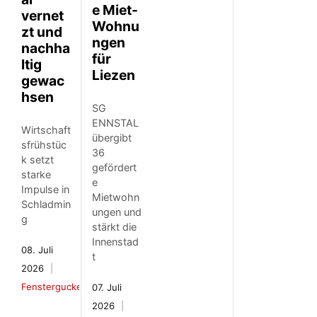
e Miet-
vernet
Wohnu
zt und
ngen
nachha
für
ltig
Liezen
gewac
hsen
SG
ENNSTAL
Wirtschaft
übergibt
sfrühstüc
36
k setzt
gefördert
starke
e
Impulse in
Mietwohn
Schladmin
ungen und
g
stärkt die
Innenstad
08. Juli
t
2026
Fenstergucker
07. Juli
2026