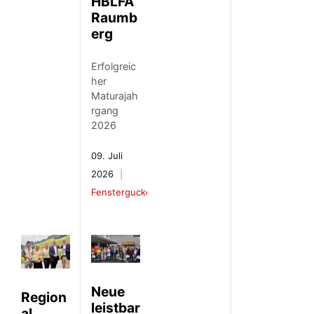
HBLFA
Raumb
erg
Erfolgreic
her
Maturajah
rgang
2026
09. Juli
2026
Fenstergucker
Neue
Region
leistbar
al