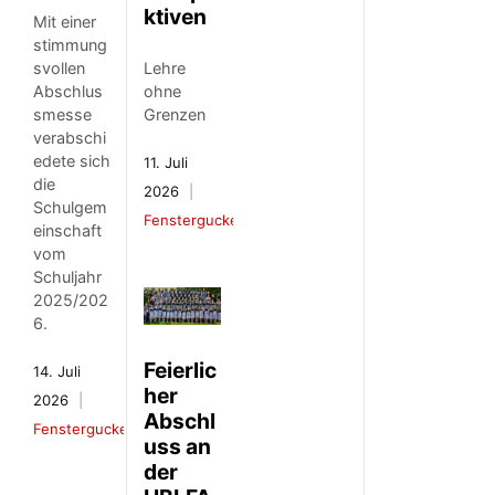
ktiven
Mit einer
stimmung
Lehre
svollen
ohne
Abschlus
Grenzen
smesse
verabschi
edete sich
11. Juli
die
2026
Schulgem
Fenstergucker
einschaft
vom
Schuljahr
2025/202
6.
Feierlic
14. Juli
her
2026
Abschl
Fenstergucker
uss an
der