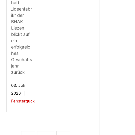
haft
„Ideenfabr
ik“ der
BHAK
Liezen
blickt auf
ein
erfolgreic
hes
Geschäfts
jahr
zurück
03. Juli
2026
Fenstergucker