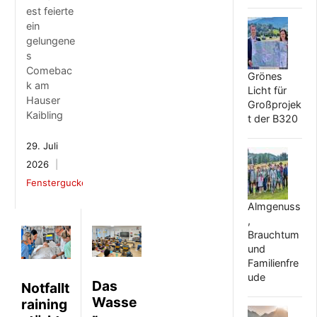
est feierte
ein
gelungene
s
Comebac
Grönes
k am
Licht für
Hauser
Großprojek
Kaibling
t der B320
29. Juli
2026
Fenstergucker
Almgenuss
,
Brauchtum
und
Familienfre
ude
Das
Notfallt
Wasse
raining