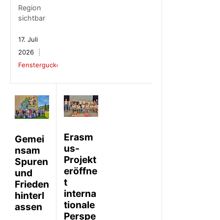
Region
sichtbar
17. Juli
2026
Fenstergucker
Erasm
Gemei
us-
nsam
Projekt
Spuren
eröffne
und
t
Frieden
interna
hinterl
tionale
assen
Perspe