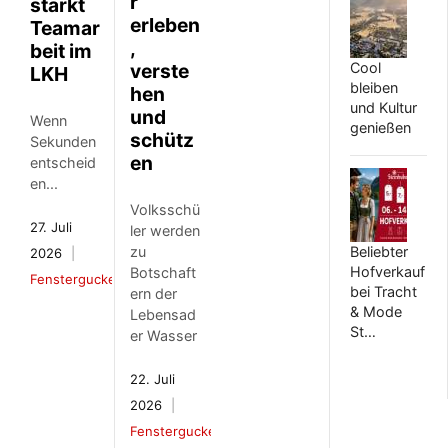
r
stärkt
erleben
Teamar
,
beit im
Cool
verste
LKH
bleiben
hen
und Kultur
und
Wenn
genießen
schütz
Sekunden
en
entscheid
en...
Volksschü
27. Juli
ler werden
Beliebter
zu
2026
Hofverkauf
Botschaft
Fenstergucker
bei Tracht
ern der
& Mode
Lebensad
St…
er Wasser
22. Juli
2026
Fenstergucker