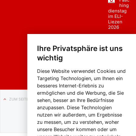
hing
dienstag
im ELI-
Liezen
2026
Fasc
hing
Ihre Privatsphäre ist uns
sumzug
2026
wichtig
Weissenb
ach in
Liezen
Diese Website verwendet Cookies und
Targeting Technologien, um Ihnen ein
besseres Internet-Erlebnis zu
ermöglichen und die Werbung, die Sie
ZUM SEITENANFANG
sehen, besser an Ihre Bedürfnisse
anzupassen. Diese Technologien
Auf BLO24.at werben?
nutzen wir außerdem, um Ergebnisse
+43 (0)664 2226600
zu messen, um zu verstehen, woher
unsere Besucher kommen oder um