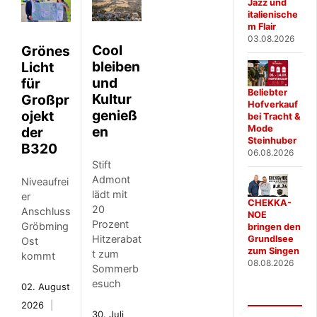
Jazz und
italienische
m Flair
03.08.2026
Cool
Grönes
bleiben
Licht
und
für
Beliebter
Kultur
Großpr
Hofverkauf
genieß
ojekt
bei Tracht &
en
Mode
der
Steinhuber
B320
06.08.2026
Stift
Admont
Niveaufrei
lädt mit
er
CHEKKA-
20
Anschluss
NOE
Prozent
Gröbming
bringen den
Hitzerabat
Grundlsee
Ost
zum Singen
t zum
kommt
08.08.2026
Sommerb
esuch
02. August
2026
30. Juli