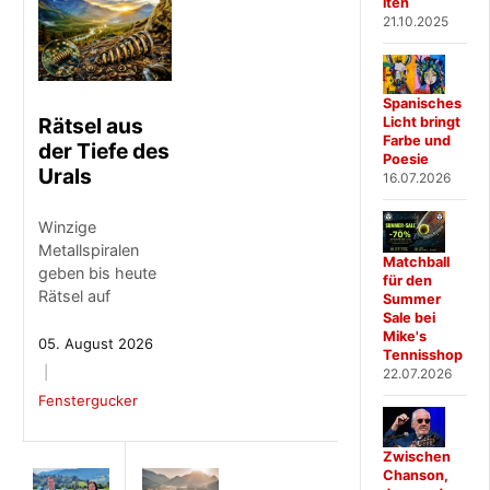
iten
21.10.2025
Spanisches
Rätsel aus
Licht bringt
Farbe und
der Tiefe des
Poesie
Urals
16.07.2026
Winzige
Metallspiralen
Matchball
geben bis heute
für den
Rätsel auf
Summer
Sale bei
Mike's
05. August 2026
Tennisshop
22.07.2026
Fenstergucker
Zwischen
Chanson,