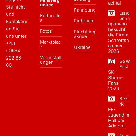
Fensterg
achtal
ucker
Sie nicht
Fahndung
Land
und
Kulturelle
esha
s
Einbruch
kontaktier
uptmann
en Sie
besucht
Fotos
Flüchtling
die Firma
uns unter
skrise
Schrottsh
Marktplat
+43
ammer
z
Ukraine
(0)664
2026
Veranstalt
222 66
GSW
ungen
00
.
Fest
SK-
Sturm-
Fans
2026
Bezi
rk-
FF-
Jugend in
Hall bei
Admont
Fasc