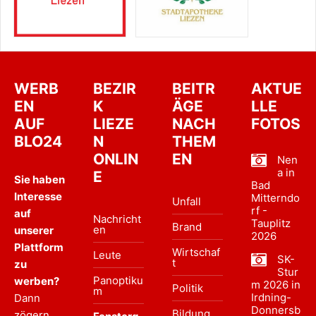
WERB
BEZIR
BEITR
AKTUE
EN
K
ÄGE
LLE
AUF
LIEZE
NACH
FOTOS
BLO24
N
THEM
ONLIN
EN
Nen
a in
E
Sie haben
Bad
Interesse
Mitterndo
Unfall
rf -
auf
Nachricht
Tauplitz
Brand
en
unserer
2026
Plattform
Wirtschaf
Leute
SK-
t
zu
Stur
Panoptiku
werben?
m 2026 in
Politik
m
Irdning-
Dann
Donnersb
Bildung
zögern