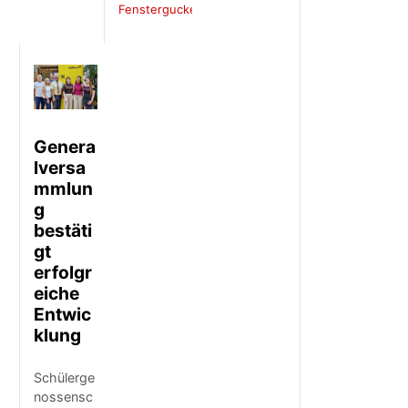
Fenstergucker
Genera
lversa
mmlun
g
bestäti
gt
erfolgr
eiche
Entwic
klung
Schülerge
nossensc