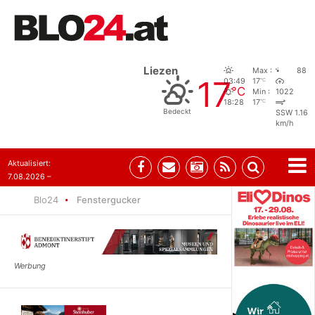
Liezen
Max :
88
17
°C
03:49
17
°C
Min :
1022
°C
18:28
17
Bedeckt
SSW 1.16
km/h
Aktualisiert:
7.08.2026 –
09:05
Blo24
Fenstergucker