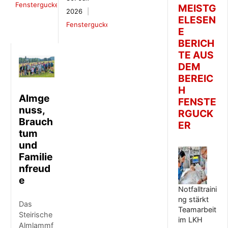
Fenstergucker
MEISTG
2026
ELESEN
Fenstergucker
E
BERICH
TE AUS
DEM
BEREIC
H
Almge
FENSTE
nuss,
RGUCK
Brauch
ER
tum
und
Familie
nfreud
e
Notfalltraini
ng stärkt
Das
Teamarbeit
Steirische
im LKH
Almlammf