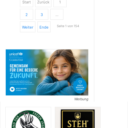
Start
Zurück
1
2
3
…
Seite 1 von 154
Weiter
Ende
Werbung