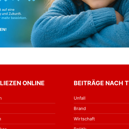
 LIEZEN ONLINE
BEITRÄGE NACH 
n
Unfall
Brand
m
Wirtschaft