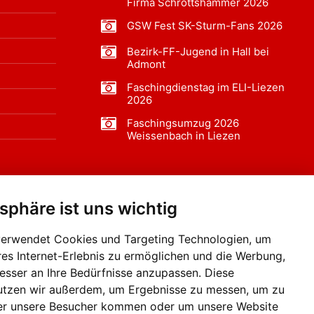
Firma Schrottshammer 2026
GSW Fest SK-Sturm-Fans 2026
Bezirk-FF-Jugend in Hall bei
Admont
Faschingdienstag im ELI-Liezen
2026
Faschingsumzug 2026
Weissenbach in Liezen
tsphäre ist uns wichtig
f BLO24.at werben?
+43 (0)664 2226600
verwendet Cookies und Targeting Technologien, um
res Internet-Erlebnis zu ermöglichen und die Werbung,
besser an Ihre Bedürfnisse anzupassen. Diese
utzen wir außerdem, um Ergebnisse zu messen, um zu
er unsere Besucher kommen oder um unsere Website