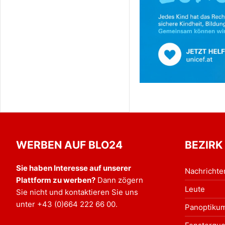
WERBEN AUF BLO24
BEZIRK
Sie haben Interesse auf unserer
Nachrichte
Plattform zu werben?
Dann zögern
Leute
Sie nicht und kontaktieren Sie uns
unter
+43 (0)664 222 66 00
.
Panoptiku