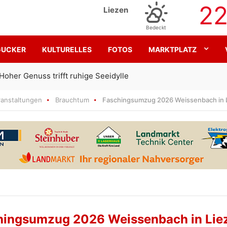
2
Liezen
Bedeckt
GUCKER
KULTURELLES
FOTOS
MARKTPLATZ
Gemeinsam für den SK Sturm
ranstaltungen
Brauchtum
Faschingsumzug 2026 Weissenbach in 
hingsumzug 2026 Weissenbach in Lie