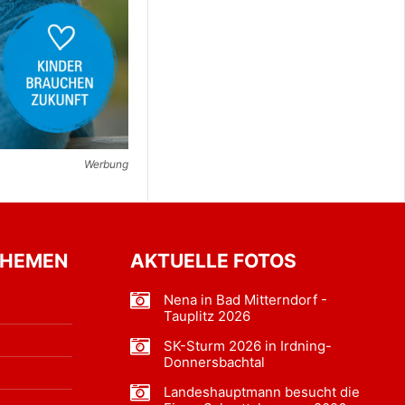
Werbung
THEMEN
AKTUELLE FOTOS
Nena in Bad Mitterndorf -
Tauplitz 2026
SK-Sturm 2026 in Irdning-
Donnersbachtal
Landeshauptmann besucht die