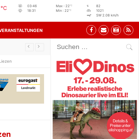
2
°C
03:46
Max : 22
82
°C
°C
18:31
Min : 22
1021
SW 2.08 km/h
VERANSTALTUNGEN
Stehbeisl Stainach Öffnungszeiten
Liezen
zen