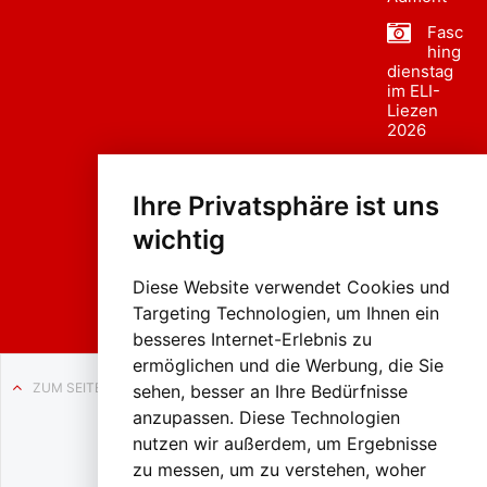
Fasc
hing
dienstag
im ELI-
Liezen
2026
Fasc
hing
Ihre Privatsphäre ist uns
sumzug
2026
wichtig
Weissenb
ach in
Liezen
Diese Website verwendet Cookies und
Targeting Technologien, um Ihnen ein
besseres Internet-Erlebnis zu
ermöglichen und die Werbung, die Sie
ZUM SEITENANFANG
sehen, besser an Ihre Bedürfnisse
anzupassen. Diese Technologien
Auf BLO24.at werben?
nutzen wir außerdem, um Ergebnisse
+43 (0)664 2226600
zu messen, um zu verstehen, woher