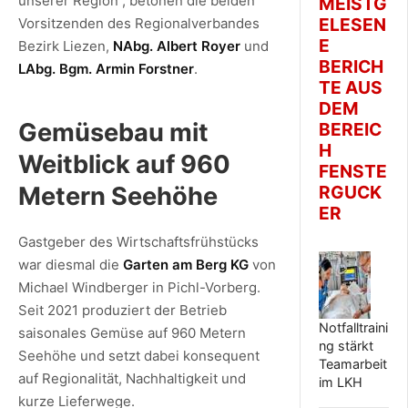
unserer Region“, betonen die beiden
MEISTG
ELESEN
Vorsitzenden des Regionalverbandes
E
Bezirk Liezen,
NAbg. Albert Royer
und
BERICH
LAbg. Bgm. Armin Forstner
.
TE AUS
DEM
Gemüsebau mit
BEREIC
H
Weitblick auf 960
FENSTE
Metern Seehöhe
RGUCK
ER
Gastgeber des Wirtschaftsfrühstücks
war diesmal die
Garten am Berg KG
von
Michael Windberger in Pichl-Vorberg.
Seit 2021 produziert der Betrieb
Notfalltraini
saisonales Gemüse auf 960 Metern
ng stärkt
Seehöhe und setzt dabei konsequent
Teamarbeit
auf Regionalität, Nachhaltigkeit und
im LKH
kurze Lieferwege.