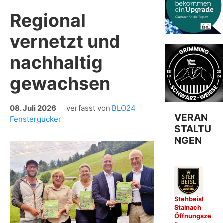
Regional
vernetzt und
nachhaltig
gewachsen
08. Juli 2026
verfasst von
BLO24
VERAN
Fenstergucker
STALTU
NGEN
Stehbeisl
Stainach
Öffnungsze