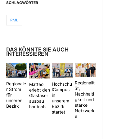
SCHLAGWÖRTER
RML
DAS KÖNNTE SIE AUCH
INTERESSIEREN
Regionalit
Regionale
Hochschu
Matteo
ät,
r Strom
lCampus
erlebt den
Nachhalti
für
in
Glasfaser
gkeit und
unseren
unserem
ausbau
starke
Bezirk
Bezirk
hautnah
Netzwerk
startet
e