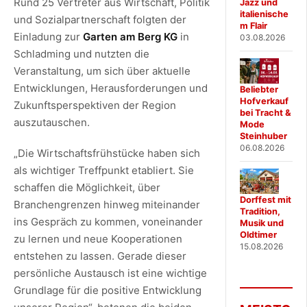
Rund 25 Vertreter aus Wirtschaft, Politik
Jazz und
italienische
und Sozialpartnerschaft folgten der
m Flair
Einladung zur
Garten am Berg KG
in
03.08.2026
Schladming und nutzten die
Veranstaltung, um sich über aktuelle
Entwicklungen, Herausforderungen und
Beliebter
Hofverkauf
Zukunftsperspektiven der Region
bei Tracht &
auszutauschen.
Mode
Steinhuber
06.08.2026
„Die Wirtschaftsfrühstücke haben sich
als wichtiger Treffpunkt etabliert. Sie
schaffen die Möglichkeit, über
Dorffest mit
Branchengrenzen hinweg miteinander
Tradition,
ins Gespräch zu kommen, voneinander
Musik und
Oldtimer
zu lernen und neue Kooperationen
15.08.2026
entstehen zu lassen. Gerade dieser
persönliche Austausch ist eine wichtige
Grundlage für die positive Entwicklung