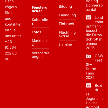
Irdning-
Dann
Donnersb
Bildung
zögern
Fensterg
achtal
ucker
Sie nicht
Fahndung
Land
und
Kulturelle
esha
s
Einbruch
kontaktier
uptmann
en Sie
besucht
Fotos
Flüchtling
die Firma
uns unter
skrise
Schrottsh
Marktplat
+43
ammer
z
Ukraine
(0)664
2026
Veranstalt
222 66
GSW
ungen
00
.
Fest
SK-
Sturm-
Fans
2026
Bezi
rk-
FF-
Jugend in
Hall bei
Admont