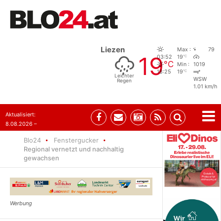
Liezen
Max :
79
19
°C
03:52
19
°C
Min :
1019
°C
18:25
19
Leichter
WSW
Regen
1.01 km/h
Aktualisiert:
8.08.2026 –
07:35
Blo24
Fenstergucker
Regional vernetzt und nachhaltig
gewachsen