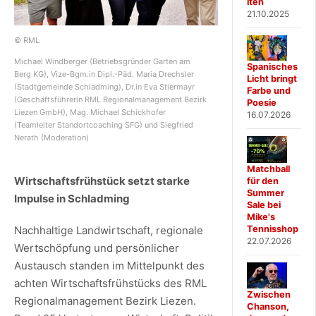
iten
21.10.2025
© RML
Michael Windberger (Betriebsgründer Garten am
Spanisches
Berg KG), Vize-Bgm.in Dipl.-Päd. Maria Drechsler
Licht bringt
(Stadtgemeinde Schladming), Dr.in Eva Stiermayr
Farbe und
(Geschäftsführerin RML Regionalmanagement Bezirk
Poesie
Liezen GmbH), Mag. Michael Schickhofer
16.07.2026
(Teamleiter Standortcoaching SFG) und Siegfried
Nerath (Moderation)
Matchball
Wirtschaftsfrühstück setzt starke
für den
Summer
Impulse in Schladming
Sale bei
Mike's
Tennisshop
Nachhaltige Landwirtschaft, regionale
22.07.2026
Wertschöpfung und persönlicher
Austausch standen im Mittelpunkt des
achten Wirtschaftsfrühstücks des RML
Zwischen
Regionalmanagement Bezirk Liezen.
Chanson,