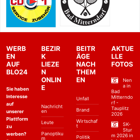
WERB
BEZIR
BEITR
AKTUE
EN
K
ÄGE
LLE
AUF
LIEZE
NACH
FOTOS
BLO24
N
THEM
ONLIN
EN
Nen
a in
E
Sie haben
Bad
Interesse
Mitterndo
Unfall
rf -
auf
Nachricht
Tauplitz
Brand
en
unserer
2026
Plattform
Wirtschaf
Leute
SK-
t
zu
Stur
Panoptiku
werben?
m 2026 in
Politik
m