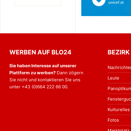
WERBEN AUF BLO24
BEZIRK
Sie haben Interesse auf unserer
Nachrichte
Plattform zu werben?
Dann zögern
Leute
Sie nicht und kontaktieren Sie uns
unter
+43 (0)664 222 66 00
.
Panoptiku
Fensterguc
Kulturelles
Fotos
Marktplatz