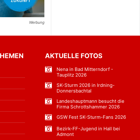
Werbung
THEMEN
AKTUELLE FOTOS
Nena in Bad Mitterndorf -
Tauplitz 2026
SK-Sturm 2026 in Irdning-
Donnersbachtal
Landeshauptmann besucht die
Firma Schrottshammer 2026
GSW Fest SK-Sturm-Fans 2026
Bezirk-FF-Jugend in Hall bei
Admont