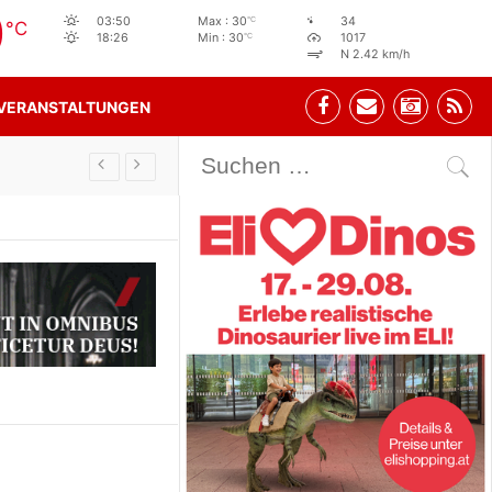
0
°C
03:50
Max : 30
34
°C
°C
18:26
Min : 30
1017
N 2.42 km/h
VERANSTALTUNGEN
Stehbeisl Stainach Öffnungszeiten