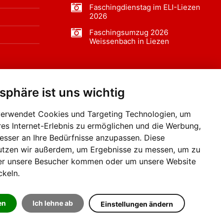
Faschingdienstag im ELI-Liezen
2026
Faschingsumzug 2026
Weissenbach in Liezen
tsphäre ist uns wichtig
f BLO24.at werben?
+43 (0)664 2226600
verwendet Cookies und Targeting Technologien, um
res Internet-Erlebnis zu ermöglichen und die Werbung,
besser an Ihre Bedürfnisse anzupassen. Diese
utzen wir außerdem, um Ergebnisse zu messen, um zu
er unsere Besucher kommen oder um unsere Website
ckeln.
en
Ich lehne ab
Einstellungen ändern