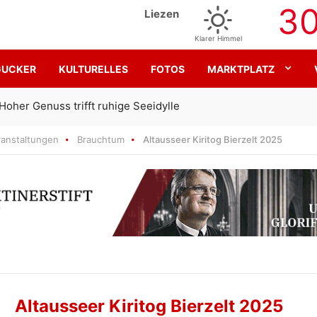
3
Liezen
Klarer Himmel
GUCKER
KULTURELLES
FOTOS
MARKTPLATZ
Gemeinsam für den SK Sturm
ranstaltungen
Brauchtum
Altausseer Kiritog Bierzelt 2025
Altausseer Kiritog Bierzelt 2025