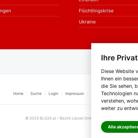
ungen
Flüchtlingskrise
Ukraine
Ihre Priva
Au
Diese Website 
Ihnen ein besse
die Sie sehen, 
Technologien n
Home
Suche
Login
Impressum
Datenschutz
Kontakt
verstehen, woh
weiter zu entwi
© 2023 BLO24.at – Bezirk Liezen Online |
Cookies
Alle akzeptier