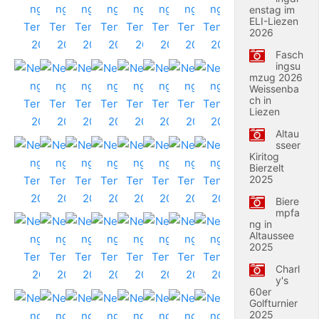
enstag im
ELI-Liezen
2026
Fasch
ingsu
mzug 2026
Weissenba
ch in
Liezen
Altau
sseer
Kiritog
Bierzelt
2025
Biere
mpfa
ng in
Altaussee
2025
Charl
y's
60er
Golfturnier
2025