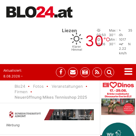
Liezen
Max :
35
30
°C
03:50
30
°C
Min :
1017
°C
18:26
30
N
Klarer
2.22
Himmel
km/h
Aktualisiert:
8.08.2026 –
07:35
Blo24
Fotos
Veranstaltungen
Firmen
Neueröffnung Mikes Tennisshop 2025