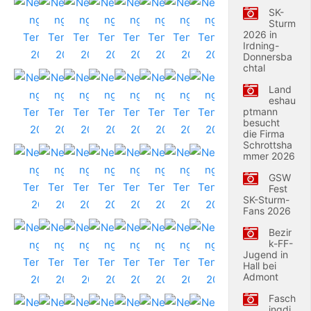
SK-
Sturm
2026 in
Irdning-
Donnersba
chtal
Land
eshau
ptmann
besucht
die Firma
Schrottsha
mmer 2026
GSW
Fest
SK-Sturm-
Fans 2026
Bezir
k-FF-
Jugend in
Hall bei
Admont
Fasch
ingdi