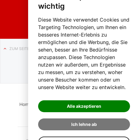
2026
wichtig
Weissenb
ach in
Liezen
Diese Website verwendet Cookies und
Targeting Technologien, um Ihnen ein
besseres Internet-Erlebnis zu
ermöglichen und die Werbung, die Sie
ZUM SEITENANFANG
sehen, besser an Ihre Bedürfnisse
anzupassen. Diese Technologien
Auf BLO24.at werben?
nutzen wir außerdem, um Ergebnisse
+43 (0)664 2226600
zu messen, um zu verstehen, woher
unsere Besucher kommen oder um
unsere Website weiter zu entwickeln.
Home
Suche
Login
Impressum
Datenschutz
Alle akzeptieren
Kontakt
Ich lehne ab