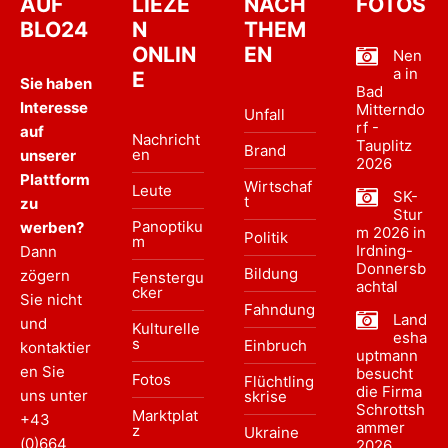
AUF
LIEZE
NACH
FOTOS
BLO24
N
THEM
ONLIN
EN
Nen
a in
E
Sie haben
Bad
Interesse
Mitterndo
Unfall
rf -
auf
Nachricht
Tauplitz
Brand
en
unserer
2026
Plattform
Wirtschaf
Leute
SK-
t
zu
Stur
Panoptiku
werben?
m 2026 in
Politik
m
Irdning-
Dann
Donnersb
Bildung
zögern
Fenstergu
achtal
cker
Sie nicht
Fahndung
Land
und
Kulturelle
esha
s
Einbruch
kontaktier
uptmann
en Sie
besucht
Fotos
Flüchtling
die Firma
uns unter
skrise
Schrottsh
Marktplat
+43
ammer
z
Ukraine
(0)664
2026