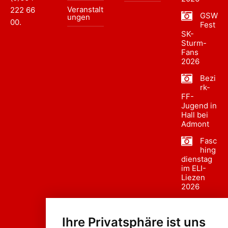
Veranstalt
222 66
GSW
ungen
00
.
Fest
SK-
Sturm-
Fans
2026
Bezi
rk-
FF-
Jugend in
Hall bei
Admont
Fasc
hing
dienstag
im ELI-
Liezen
2026
Fasc
hing
Ihre Privatsphäre ist uns
sumzug