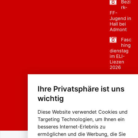
Bezi
rk-
FF-
Jugend in
Hall bei
Admont
Fasc
hing
dienstag
im ELI-
Liezen
2026
Fasc
hing
Ihre Privatsphäre ist uns
sumzug
2026
wichtig
Weissenb
ach in
Liezen
Diese Website verwendet Cookies und
Targeting Technologien, um Ihnen ein
besseres Internet-Erlebnis zu
ermöglichen und die Werbung, die Sie