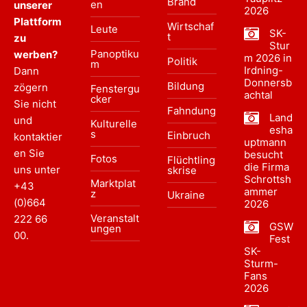
Brand
en
unserer
2026
Plattform
Wirtschaf
Leute
SK-
t
zu
Stur
Panoptiku
werben?
m 2026 in
Politik
m
Irdning-
Dann
Donnersb
Bildung
zögern
Fenstergu
achtal
cker
Sie nicht
Fahndung
Land
und
Kulturelle
esha
s
Einbruch
kontaktier
uptmann
en Sie
besucht
Fotos
Flüchtling
die Firma
uns unter
skrise
Schrottsh
Marktplat
+43
ammer
z
Ukraine
(0)664
2026
Veranstalt
222 66
GSW
ungen
00
.
Fest
SK-
Sturm-
Fans
2026