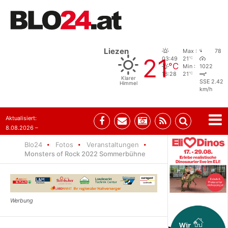
Liezen
Max :
78
21
°C
03:49
21
°C
Min :
1022
°C
18:28
21
Klarer
SSE 2.42
Himmel
km/h
Aktualisiert:
8.08.2026 –
07:35
Blo24
Fotos
Veranstaltungen
Monsters of Rock 2022 Sommerbühne