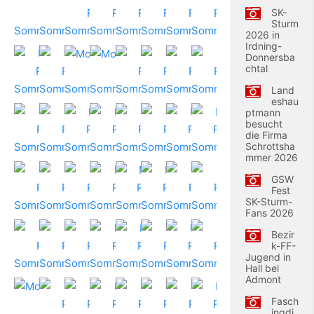
SK-
Sturm
2026 in
Irdning-
Donnersba
chtal
Land
eshau
ptmann
besucht
die Firma
Schrottsha
mmer 2026
GSW
Fest
SK-Sturm-
Fans 2026
Bezir
k-FF-
Jugend in
Hall bei
Admont
Fasch
ingdi