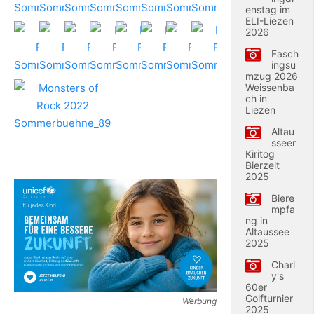
enstag im
ELI-Liezen
2026
Fasch
ingsu
mzug 2026
Weissenba
ch in
Liezen
Altau
sseer
Kiritog
Bierzelt
2025
Biere
mpfa
ng in
Altaussee
2025
Charl
y's
60er
Golfturnier
Werbung
2025