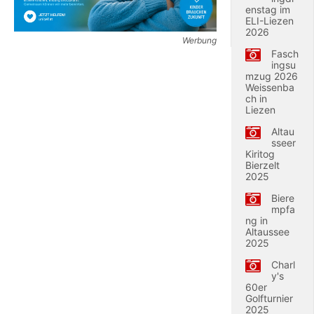
enstag im
ELI-Liezen
2026
Werbung
Fasch
ingsu
mzug 2026
Weissenba
ch in
Liezen
Altau
sseer
Kiritog
Bierzelt
2025
Biere
mpfa
ng in
Altaussee
2025
Charl
y's
60er
Golfturnier
2025