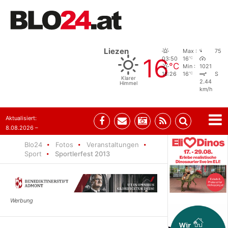
Liezen
Max :
75
16
°C
03:50
16
°C
Min :
1021
°C
18:26
16
S
Klarer
2.44
Himmel
km/h
Aktualisiert:
8.08.2026 –
07:35
Blo24
Fotos
Veranstaltungen
Sport
Sportlerfest 2013