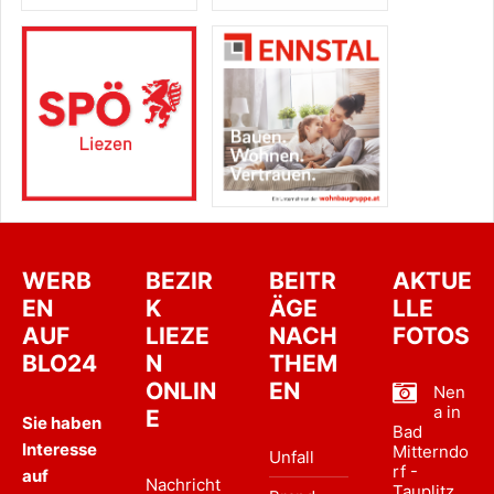
WERB
BEZIR
BEITR
AKTUE
EN
K
ÄGE
LLE
AUF
LIEZE
NACH
FOTOS
BLO24
N
THEM
ONLIN
EN
Nen
a in
E
Sie haben
Bad
Interesse
Mitterndo
Unfall
rf -
auf
Nachricht
Tauplitz