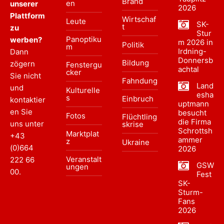
Brand
en
unserer
2026
Plattform
Wirtschaf
Leute
SK-
t
zu
Stur
Panoptiku
werben?
m 2026 in
Politik
m
Irdning-
Dann
Donnersb
Bildung
zögern
Fenstergu
achtal
cker
Sie nicht
Fahndung
Land
und
Kulturelle
esha
s
Einbruch
kontaktier
uptmann
en Sie
besucht
Fotos
Flüchtling
die Firma
uns unter
skrise
Schrottsh
Marktplat
+43
ammer
z
Ukraine
(0)664
2026
Veranstalt
222 66
GSW
ungen
00
.
Fest
SK-
Sturm-
Fans
2026