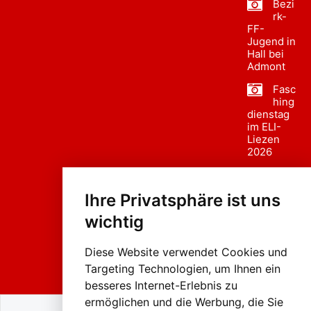
Bezi
rk-
FF-
Jugend in
Hall bei
Admont
Fasc
hing
dienstag
im ELI-
Liezen
2026
Fasc
hing
Ihre Privatsphäre ist uns
sumzug
2026
wichtig
Weissenb
ach in
Liezen
Diese Website verwendet Cookies und
Targeting Technologien, um Ihnen ein
besseres Internet-Erlebnis zu
ermöglichen und die Werbung, die Sie