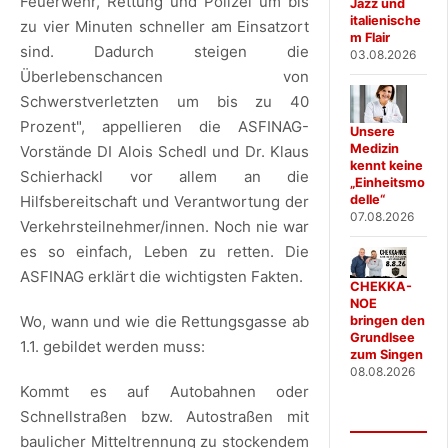
Feuerwehr, Rettung und Polizei um bis
Jazz und
italienische
zu vier Minuten schneller am Einsatzort
m Flair
sind. Dadurch steigen die
03.08.2026
Überlebenschancen von
Schwerstverletzten um bis zu 40
Prozent", appellieren die ASFINAG-
Unsere
Medizin
Vorstände DI Alois Schedl und Dr. Klaus
kennt keine
Schierhackl vor allem an die
„Einheitsmo
delle“
Hilfsbereitschaft und Verantwortung der
07.08.2026
Verkehrsteilnehmer/innen. Noch nie war
es so einfach, Leben zu retten. Die
ASFINAG erklärt die wichtigsten Fakten.
CHEKKA-
NOE
Wo, wann und wie die Rettungsgasse ab
bringen den
Grundlsee
1.1. gebildet werden muss:
zum Singen
08.08.2026
Kommt es auf Autobahnen oder
Schnellstraßen bzw. Autostraßen mit
baulicher Mitteltrennung zu stockendem