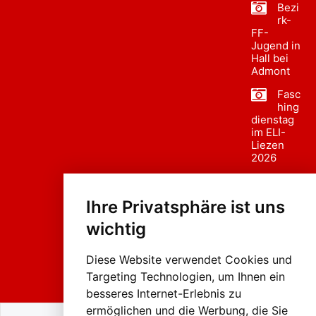
Bezi
rk-
FF-
Jugend in
Hall bei
Admont
Fasc
hing
dienstag
im ELI-
Liezen
2026
Fasc
hing
Ihre Privatsphäre ist uns
sumzug
2026
wichtig
Weissenb
ach in
Liezen
Diese Website verwendet Cookies und
Targeting Technologien, um Ihnen ein
besseres Internet-Erlebnis zu
ermöglichen und die Werbung, die Sie