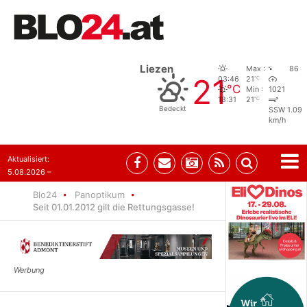
Liezen
Max :
86
21
°C
03:46
21
°C
Min :
1021
°C
18:31
21
Bedeckt
SSW 1.09
km/h
Aktualisiert:
5.08.2026 –
08:41
Blo24
Panoptikum
Seit 01.01.2012 gilt die Rettungsgasse!