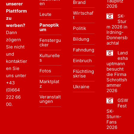
Tauplitz
Brand
en
unserer
2026
Plattform
Wirtschaf
Leute
SK-
t
zu
Stur
Panoptik
werben?
m 2026 in
Politik
um
Irdning-
Dann
Donnersb
Bildung
zögern
Fenstergu
achtal
cker
Sie nicht
Fahndung
Land
und
Kulturelle
esha
s
Einbruch
kontaktier
uptmann
en Sie
besucht
Fotos
Flüchtling
die Firma
uns unter
skrise
Schrottsh
Marktplat
+43
ammer
z
Ukraine
(0)664
2026
Veranstalt
222 66
GSW
ungen
00
.
Fest
SK-
Sturm-
Fans
2026