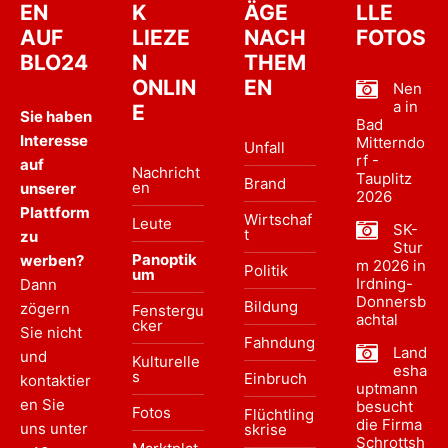
EN
K
ÄGE
LLE
AUF
LIEZE
NACH
FOTOS
BLO24
N
THEM
ONLIN
EN
Nen
a in
E
Sie haben
Bad
Interesse
Mitterndo
Unfall
rf -
auf
Nachricht
Tauplitz
Brand
en
unserer
2026
Plattform
Wirtschaf
Leute
SK-
t
zu
Stur
Panoptik
werben?
m 2026 in
Politik
um
Irdning-
Dann
Donnersb
Bildung
zögern
Fenstergu
achtal
cker
Sie nicht
Fahndung
Land
und
Kulturelle
esha
s
Einbruch
kontaktier
uptmann
en Sie
besucht
Fotos
Flüchtling
die Firma
uns unter
skrise
Schrottsh