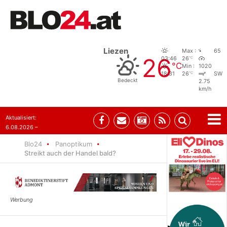
Liezen
Max :
65
26
°C
03:46
26
°C
Min :
1020
°C
18:31
26
SW
Bedeckt
2.75
km/h
Aktualisiert:
6.08.2026 –
10:52
Blo24
Panoptikum
Streikt auch der Handel bald?