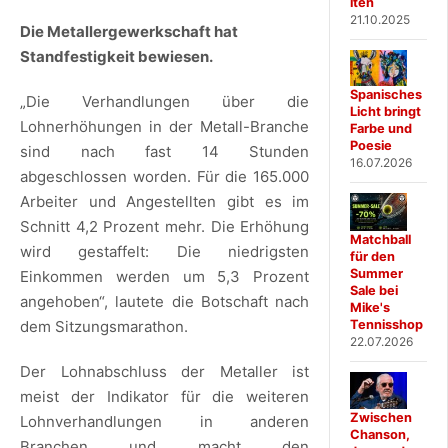
iten
21.10.2025
Die Metallergewerkschaft hat
Standfestigkeit bewiesen.
Spanisches
„Die Verhandlungen über die
Licht bringt
Lohnerhöhungen in der Metall-Branche
Farbe und
Poesie
sind nach fast 14 Stunden
16.07.2026
abgeschlossen worden. Für die 165.000
Arbeiter und Angestellten gibt es im
Schnitt 4,2 Prozent mehr. Die Erhöhung
Matchball
wird gestaffelt: Die niedrigsten
für den
Summer
Einkommen werden um 5,3 Prozent
Sale bei
angehoben“, lautete die Botschaft nach
Mike's
Tennisshop
dem Sitzungsmarathon.
22.07.2026
Der Lohnabschluss der Metaller ist
meist der Indikator für die weiteren
Zwischen
Lohnverhandlungen in anderen
Chanson,
Branchen und macht den