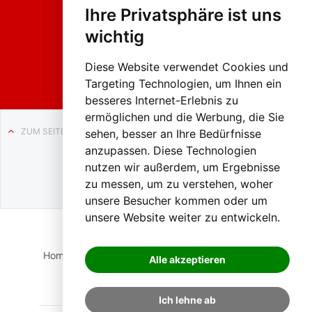
hing
Ihre Privatsphäre ist uns
sumzug
2026
wichtig
Weissenb
ach in
Liezen
Diese Website verwendet Cookies und
Targeting Technologien, um Ihnen ein
besseres Internet-Erlebnis zu
ermöglichen und die Werbung, die Sie
ZUM SEITENANFANG
sehen, besser an Ihre Bedürfnisse
anzupassen. Diese Technologien
Auf BLO24.at werben?
nutzen wir außerdem, um Ergebnisse
+43 (0)664 2226600
zu messen, um zu verstehen, woher
unsere Besucher kommen oder um
unsere Website weiter zu entwickeln.
Home
Suche
Login
Impressum
Datenschutz
Alle akzeptieren
Kontakt
Ich lehne ab