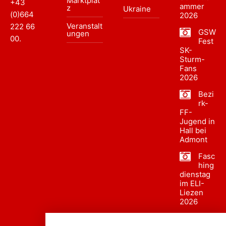
Marktplat
+43
ammer
z
Ukraine
(0)664
2026
Veranstalt
222 66
GSW
ungen
00
.
Fest
SK-
Sturm-
Fans
2026
Bezi
rk-
FF-
Jugend in
Hall bei
Admont
Fasc
hing
dienstag
im ELI-
Liezen
2026
Fasc