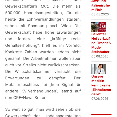
Jazz und
italienische
Gewerkschaftern Mut. Die mehr als
m Flair
500.000 Handelsangestellten, für die
03.08.2026
heute die Lohnverhandlungen starten,
sehen mit Spannung nach Wien. Die
Gewerkschaft habe hohe Erwartungen
Beliebter
und fordere eine „kräftige reale
Hofverkauf
bei Tracht &
Gehaltserhöhung“, hieß es im Vorfeld.
Mode
Konkrete Zahlen wurden jedoch nicht
Steinhuber
06.08.2026
genannt. Die Arbeitnehmer wollen aber
auch vor Streiks nicht zurückschrecken.
Die Wirtschaftskammer versucht, die
Unsere
Erwartungen zu dämpfen: Der
Medizin
Metallerabschluss sei „kein Signal für
kennt keine
„Einheitsmo
andere KV-Verhandlungen“, stand auf
delle“
den ORF-News Seiten.
07.08.2026
So weit so gut, man wird sehen ob die
Gewerkschaft der Handelsangestellten