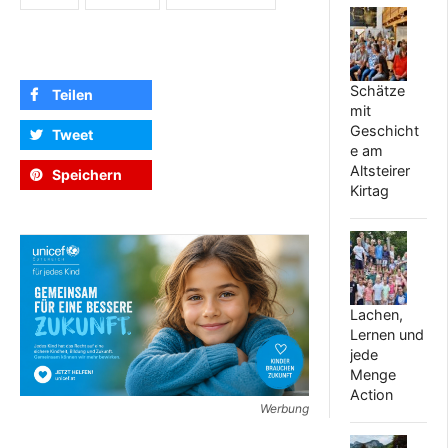
Schätze
Teilen
mit
Geschicht
Tweet
e am
Altsteirer
Speichern
Kirtag
Lachen,
Lernen und
jede
Menge
Action
Werbung