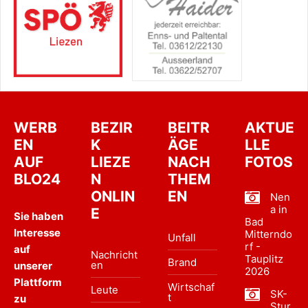
WERB
BEZIR
BEITR
AKTUE
EN
K
ÄGE
LLE
AUF
LIEZE
NACH
FOTOS
BLO24
N
THEM
ONLIN
EN
Nen
a in
E
Sie haben
Bad
Interesse
Mitterndo
Unfall
rf -
auf
Nachricht
Tauplitz
Brand
en
unserer
2026
Plattform
Wirtschaf
Leute
SK-
t
zu
Stur