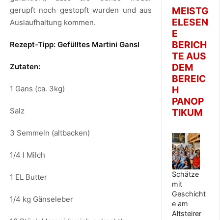
MEISTG
gerupft noch gestopft wurden und aus
ELESEN
Auslaufhaltung kommen.
E
BERICH
Rezept-Tipp: Gefülltes Martini Gansl
TE AUS
DEM
Zutaten:
BEREIC
1 Gans (ca. 3kg)
H
PANOP
Salz
TIKUM
3 Semmeln (altbacken)
1/4 l Milch
Schätze
1 EL Butter
mit
Geschicht
1/4 kg Gänseleber
e am
Altsteirer