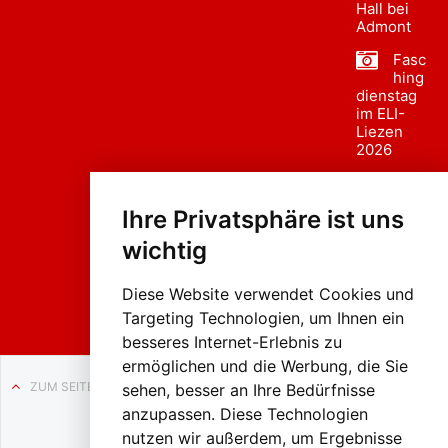
Hall bei
Admont
Fasc
hing
dienstag
im ELI-
Liezen
2026
Fasc
hing
Ihre Privatsphäre ist uns
sumzug
2026
wichtig
Weissenb
ach in
Liezen
Diese Website verwendet Cookies und
Targeting Technologien, um Ihnen ein
besseres Internet-Erlebnis zu
ermöglichen und die Werbung, die Sie
ZUM SEITENANFANG
sehen, besser an Ihre Bedürfnisse
anzupassen. Diese Technologien
Auf BLO24.at werben?
nutzen wir außerdem, um Ergebnisse