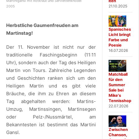
iten
Martinigansl mit Rotkraut und Serviettenknödel
21.10.2025
2005
Herbstliche Gaumenfreuden am
Spanisches
Martinstag!
Licht bringt
Farbe und
Poesie
Der 11. November ist nicht nur der
16.07.2026
traditionelle Faschingsbeginn (11:11
Uhr), sondern auch der Tag des Heiligen
Martin von Tours. Zahlreiche Legenden
Matchball
und Geschichten ranken sich um den
für den
Summer
Heiligen Martin und es gibt viele
Sale bei
Bräuche, die ihm zu Ehren an diesem
Mike's
Tennisshop
Tag abgehalten werden: Martins-
22.07.2026
Umzug, Martinssingen, Martinsegen
oder Pelz-/Nussmärtel, am
Bekanntesten ist bestimmt das Martini
Zwischen
Gansl.
Chanson,