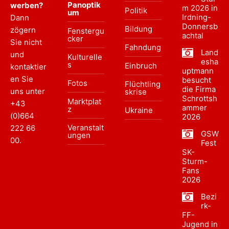
Panoptik
werben?
m 2026 in
Politik
um
Irdning-
Dann
Donnersb
Bildung
zögern
Fenstergu
achtal
cker
Sie nicht
Fahndung
Land
und
Kulturelle
esha
s
Einbruch
kontaktier
uptmann
en Sie
besucht
Fotos
Flüchtling
die Firma
uns unter
skrise
Schrottsh
Marktplat
+43
ammer
z
Ukraine
(0)664
2026
Veranstalt
222 66
GSW
ungen
00
.
Fest
SK-
Sturm-
Fans
2026
Bezi
rk-
FF-
Jugend in