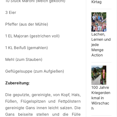
10 Stück Maroni (weich gekocht)
Kirtag
3 Eier
Pfeffer (aus der Mühle)
Lachen,
1 EL Majoran (gestrichen voll)
Lernen und
jede
1 KL Beifuß (gemahlen)
Menge
Action
Mehl (zum Stauben)
Geflügelsuppe (zum Aufgießen)
Zubereitung:
100 Jahre
Kriegerden
Die geputzte, gereinigte, von Kopf, Hals,
kmal in
Füßen, Flügelspitzen und Fettpölstern
Wörschac
gereinigte Gans innen leicht salzen. Die
h
Gans beiseite stellen und die Fülle