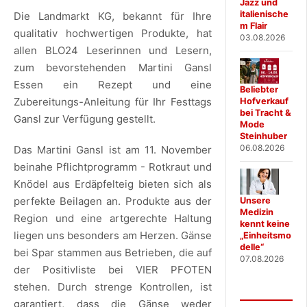
Jazz und
italienische
Die Landmarkt KG, bekannt für Ihre
m Flair
qualitativ hochwertigen Produkte, hat
03.08.2026
allen BLO24 Leserinnen und Lesern,
zum bevorstehenden Martini Gansl
Essen ein Rezept und eine
Beliebter
Zubereitungs-Anleitung für Ihr Festtags
Hofverkauf
bei Tracht &
Gansl zur Verfügung gestellt.
Mode
Steinhuber
06.08.2026
Das Martini Gansl ist am 11. November
beinahe Pflichtprogramm - Rotkraut und
Knödel aus Erdäpfelteig bieten sich als
perfekte Beilagen an. Produkte aus der
Unsere
Medizin
Region und eine artgerechte Haltung
kennt keine
liegen uns besonders am Herzen. Gänse
„Einheitsmo
delle“
bei Spar stammen aus Betrieben, die auf
07.08.2026
der Positivliste bei VIER PFOTEN
stehen. Durch strenge Kontrollen, ist
garantiert, dass die Gänse weder