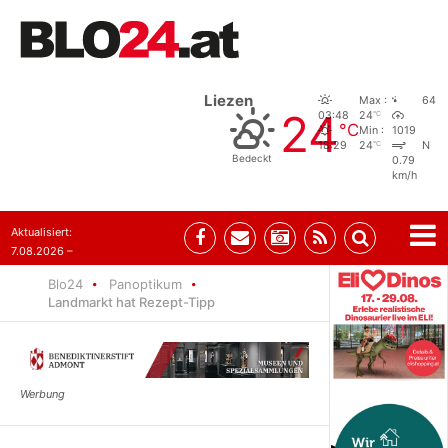
Liezen
Max :
64
24
°C
03:48
24
°C
Min :
1019
°C
18:29
24
N
Bedeckt
0.79
km/h
Aktualisiert:
7.08.2026 –
09:05
Blo24
Panoptikum
Landmarkt hat Rezept-Tipp