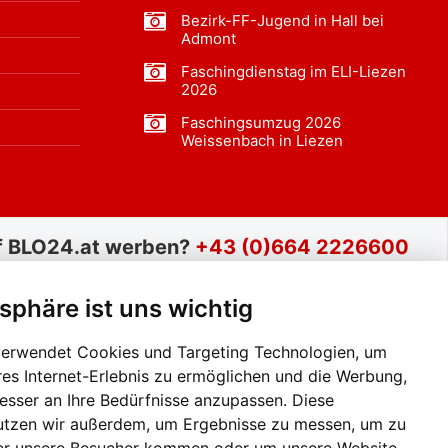
Bezirk-FF-Jugend in Hall bei
Admont
Faschingdienstag im ELI-Liezen
2026
Faschingsumzug 2026
Weissenbach in Liezen
f BLO24.at werben?
+43 (0)664 2226600
tsphäre ist uns wichtig
verwendet Cookies und Targeting Technologien, um
res Internet-Erlebnis zu ermöglichen und die Werbung,
besser an Ihre Bedürfnisse anzupassen. Diese
utzen wir außerdem, um Ergebnisse zu messen, um zu