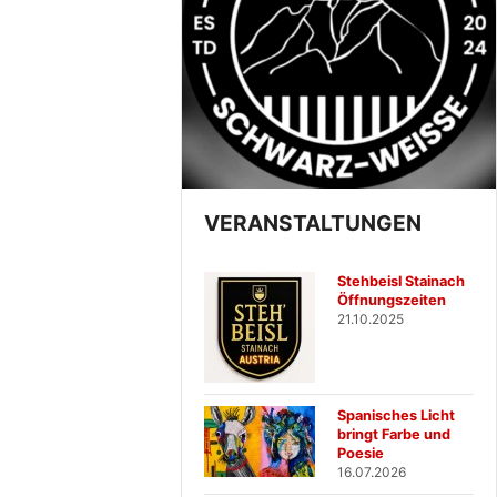
VERANSTALTUNGEN
Stehbeisl Stainach
Öffnungszeiten
21.10.2025
Spanisches Licht
bringt Farbe und
Poesie
16.07.2026