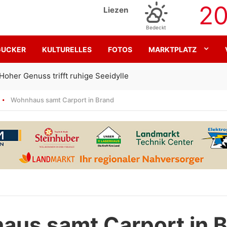
2
Liezen
Bedeckt
GUCKER
KULTURELLES
FOTOS
MARKTPLATZ
Gemeinsam für den SK Sturm
Wohnhaus samt Carport in Brand
us samt Carport in 