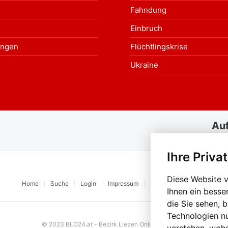
Fahndung
Einbruch
ungen
Flüchtlingskrise
Ukraine
Au
Ihre Priva
Diese Website 
Home
Suche
Login
Impressum
Datenschutz
Kontakt
Ihnen ein besse
die Sie sehen, 
Technologien n
© 2023 BLO24.at – Bezirk Liezen Online |
Cookies