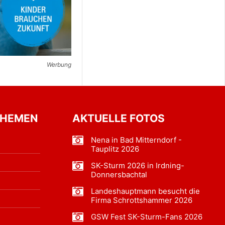
Werbung
THEMEN
AKTUELLE FOTOS
Nena in Bad Mitterndorf -
Tauplitz 2026
SK-Sturm 2026 in Irdning-
Donnersbachtal
Landeshauptmann besucht die
Firma Schrottshammer 2026
GSW Fest SK-Sturm-Fans 2026