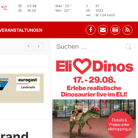
0
°C
03:48
Max : 20
91
°C
°C
18:29
Min : 20
1022
W 1.04 km/h
VERANSTALTUNGEN
Stehbeisl Stainach Öffnungszeiten
Brand