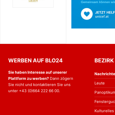
WERBEN AUF BLO24
BEZIRK
Sie haben Interesse auf unserer
Nachricht
Plattform zu werben?
Dann zögern
Leute
Sie nicht und kontaktieren Sie uns
unter
+43 (0)664 222 66 00
.
Panoptiku
Fensterguc
Kulturelles