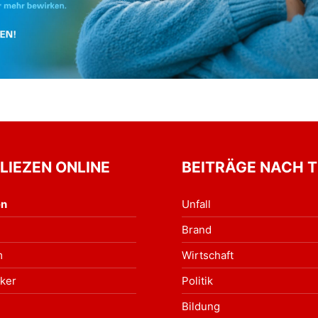
 LIEZEN ONLINE
BEITRÄGE NACH 
en
Unfall
Brand
m
Wirtschaft
ker
Politik
Bildung