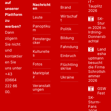
rf -
auf
Nachricht
Tauplitz
Brand
en
unserer
2026
Plattform
Wirtschaf
Leute
SK-
t
zu
Stur
Panoptiku
werben?
m 2026 in
Politik
m
Irdning-
Dann
Donnersb
Bildung
zögern
Fenstergu
achtal
cker
Sie nicht
Fahndung
Land
und
Kulturelle
esha
s
Einbruch
kontaktier
uptmann
en Sie
besucht
Fotos
Flüchtling
die Firma
uns unter
skrise
Schrottsh
Marktplat
+43
ammer
z
Ukraine
(0)664
2026
Veranstalt
222 66
GSW
ungen
00
.
Fest
SK-
Sturm-
Fans
2026