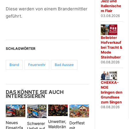
Jazz und
italienische
Diese werden von einem Brandermittler
m Flair
geführt.
03.08.2026
Beliebter
Hofverkauf
bei Tracht &
SCHLAGWÖRTER
Mode
Steinhuber
06.08.2026
Brand
Feuerwehr
Bad Aussee
CHEKKA-
NOE
DAS KÖNNTE SIE AUCH
bringen den
INTERESSIEREN
Grundlsee
zum Singen
08.08.2026
Unwetter,
Neues
Dorffest
Schwerer
Waldbrän
Einsatzfa
mit
Unfall auf