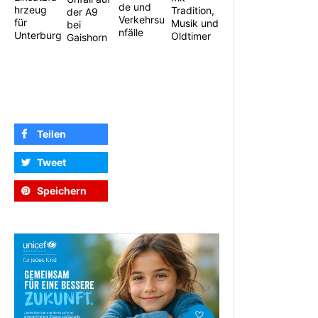
de und
hrzeug
Tradition,
der A9
Verkehrsu
für
Musik und
bei
nfälle
Unterburg
Oldtimer
Gaishorn
Teilen
Tweet
Speichern