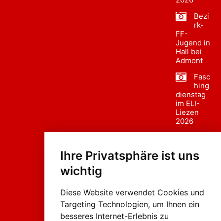
Bezi
rk-
FF-
Jugend in
Hall bei
Admont
Fasc
hing
dienstag
im ELI-
Liezen
2026
Fasc
hing
Ihre Privatsphäre ist uns
sumzug
2026
wichtig
Weissenb
ach in
Liezen
Diese Website verwendet Cookies und
Targeting Technologien, um Ihnen ein
besseres Internet-Erlebnis zu