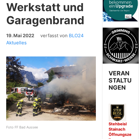
Werkstatt und
Garagenbrand
19. Mai 2022
verfasst von
BLO24
Aktuelles
VERAN
STALTU
NGEN
Stehbeisl
Foto FF Bad Aussee
Stainach
Öffnungsze