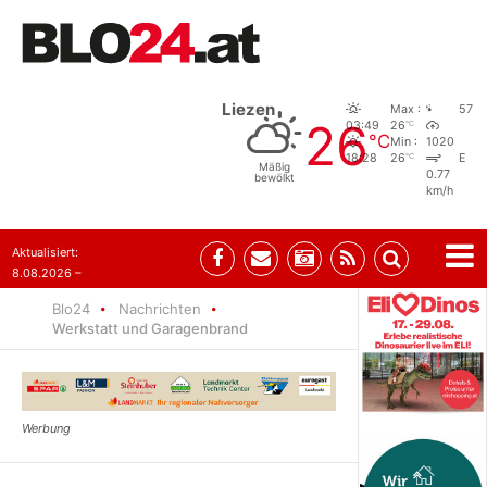
Liezen
Max :
57
26
°C
03:49
26
°C
Min :
1020
°C
18:28
26
E
Mäßig
0.77
bewölkt
km/h
Aktualisiert:
8.08.2026 –
07:35
Blo24
Nachrichten
Werkstatt und Garagenbrand