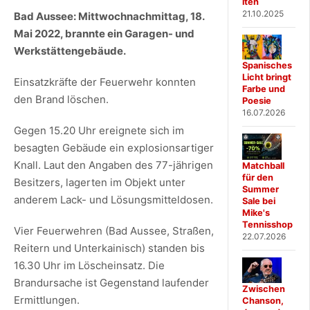
iten
21.10.2025
Bad Aussee: Mittwochnachmittag, 18.
Mai 2022, brannte ein Garagen- und
Werkstättengebäude.
Spanisches
Licht bringt
Einsatzkräfte der Feuerwehr konnten
Farbe und
den Brand löschen.
Poesie
16.07.2026
Gegen 15.20 Uhr ereignete sich im
besagten Gebäude ein explosionsartiger
Knall. Laut den Angaben des 77-jährigen
Matchball
für den
Besitzers, lagerten im Objekt unter
Summer
anderem Lack- und Lösungsmitteldosen.
Sale bei
Mike's
Tennisshop
Vier Feuerwehren (Bad Aussee, Straßen,
22.07.2026
Reitern und Unterkainisch) standen bis
16.30 Uhr im Löscheinsatz. Die
Brandursache ist Gegenstand laufender
Zwischen
Ermittlungen.
Chanson,