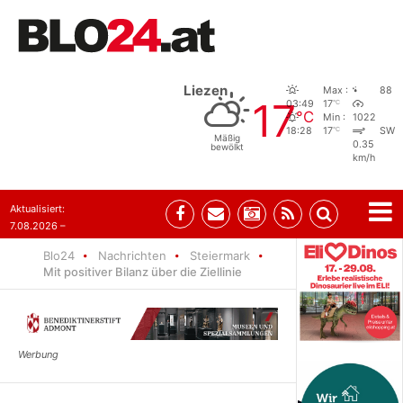
Liezen
Max :
88
17
°C
03:49
17
°C
Min :
1022
°C
18:28
17
SW
Mäßig
0.35
bewölkt
km/h
Aktualisiert:
7.08.2026 –
09:05
Blo24
Nachrichten
Steiermark
Mit positiver Bilanz über die Ziellinie