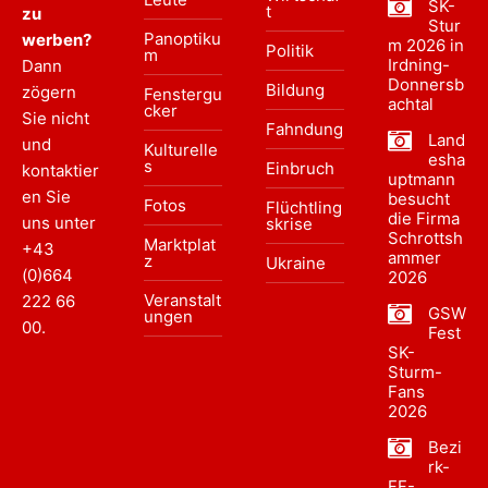
SK-
t
zu
Stur
Panoptiku
werben?
m 2026 in
Politik
m
Irdning-
Dann
Donnersb
Bildung
zögern
Fenstergu
achtal
cker
Sie nicht
Fahndung
Land
und
Kulturelle
esha
s
Einbruch
kontaktier
uptmann
en Sie
besucht
Fotos
Flüchtling
die Firma
uns unter
skrise
Schrottsh
Marktplat
+43
ammer
z
Ukraine
(0)664
2026
Veranstalt
222 66
GSW
ungen
00
.
Fest
SK-
Sturm-
Fans
2026
Bezi
rk-
FF-