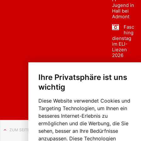
Jugend in
Hall bei
Admont
Fasc
hing
dienstag
im ELI-
Liezen
2026
Fasc
hing
Ihre Privatsphäre ist uns
sumzug
2026
wichtig
Weissenb
ach in
Liezen
Diese Website verwendet Cookies und
Targeting Technologien, um Ihnen ein
besseres Internet-Erlebnis zu
ermöglichen und die Werbung, die Sie
ZUM SEITENANFANG
sehen, besser an Ihre Bedürfnisse
anzupassen. Diese Technologien
Auf BLO24.at werben?