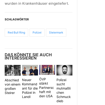
wurden in Krankenhäuser eingeliefert.
SCHLAGWÖRTER
Red Bull Ring
Polizei
Steiermark
DAS KÖNNTE SIE AUCH
INTERESSIEREN
ÖVP
Polizei
Neuer
Abschied
stärkt
sucht
Kommand
von einem
Partnersc
mutmaßli
ant für die
großen
haft mit
chen
Polizei in
Steirer
den USA
Schmuck
Landl
dieb