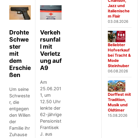
Chanson,
Jazz und
italienische
m Flair
03.08.2026
Drohte
Verkeh
Schwe
rsunfal
Beliebter
ster
l mit
Hofverkauf
mit
Verletz
bei Tracht &
dem
ung auf
Mode
Steinhuber
Erschie
A9
06.08.2026
ßen
Am
25.06.201
Um seine
Dorffest mit
1, um
Schweste
Tradition,
12.50 Uhr
r, die
Musik und
lenkte der
entgegen
Oldtimer
62-jährige
den Willen
15.08.2026
Pensionist
der
Frantisek
Familie ihr
J. aus
Zuhause