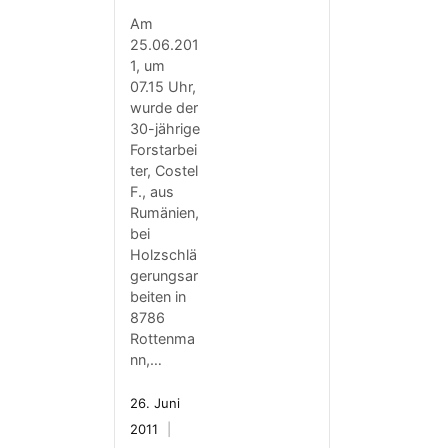
Am
25.06.201
1, um
07.15 Uhr,
wurde der
30-jährige
Forstarbei
ter, Costel
F., aus
Rumänien,
bei
Holzschlä
gerungsar
beiten in
8786
Rottenma
nn,…
26. Juni
2011