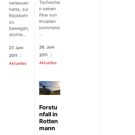
Tschechie
verlassen
n seinen
hatte, zur
Pkw von
Rückkehr
Kroatien
zu
kommend
bewegen,
…
drohte…
26. Juni
27. Juni
2011
2011
Aktuelles
Aktuelles
Forstu
nfall in
Rotten
mann