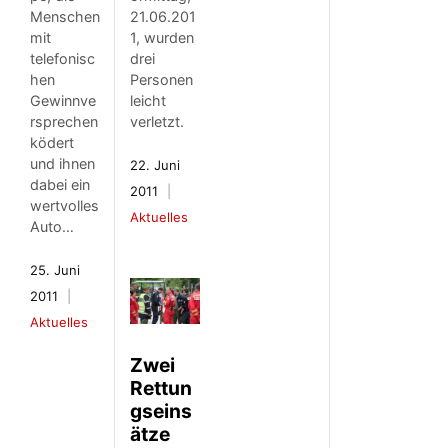
Menschen
21.06.201
mit
1, wurden
telefonisc
drei
hen
Personen
Gewinnve
leicht
rsprechen
verletzt.
ködert
und ihnen
22. Juni
dabei ein
2011
wertvolles
Aktuelles
Auto…
25. Juni
2011
Aktuelles
Zwei
Rettun
gseins
ätze