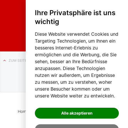
Fasc
hing
Ihre Privatsphäre ist uns
sumzug
2026
wichtig
Weissenb
ach in
Liezen
Diese Website verwendet Cookies und
Targeting Technologien, um Ihnen ein
besseres Internet-Erlebnis zu
ermöglichen und die Werbung, die Sie
ZUM SEITENANFANG
sehen, besser an Ihre Bedürfnisse
anzupassen. Diese Technologien
Auf BLO24.at werben?
nutzen wir außerdem, um Ergebnisse
+43 (0)664 2226600
zu messen, um zu verstehen, woher
unsere Besucher kommen oder um
unsere Website weiter zu entwickeln.
Home
Suche
Login
Impressum
Datenschutz
Alle akzeptieren
Kontakt