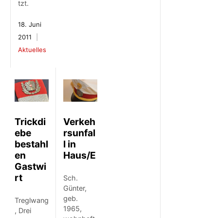
tzt.
18. Juni
2011
Aktuelles
Trickdi
Verkeh
ebe
rsunfal
bestahl
l in
en
Haus/E
Gastwi
rt
Sch.
Günter,
geb.
Treglwang
1965,
, Drei