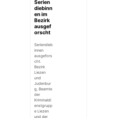
Serien
diebinn
en im
Bezirk
ausgef
orscht
Seriendieb
innen
ausgefors
cht.
Bezirk
Liezen
und
Judenbur
g, Beamte
der
Kriminaldi
enstgrupp
e Liezen
und der