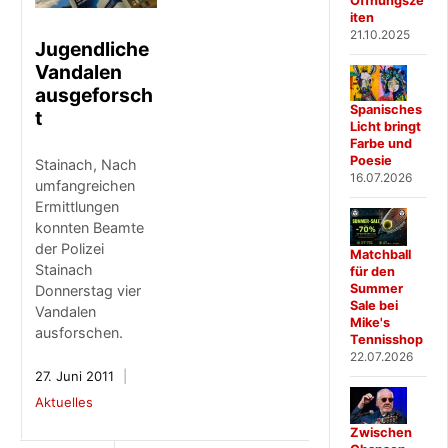
Öffnungsze
iten
21.10.2025
Jugendliche
Vandalen
ausgeforsch
Spanisches
t
Licht bringt
Farbe und
Poesie
Stainach, Nach
16.07.2026
umfangreichen
Ermittlungen
konnten Beamte
der Polizei
Matchball
Stainach
für den
Summer
Donnerstag vier
Sale bei
Vandalen
Mike's
ausforschen.
Tennisshop
22.07.2026
27. Juni 2011
Aktuelles
Zwischen