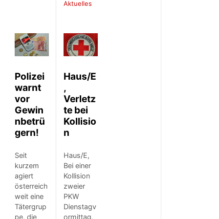
Aktuelles
Polizei
Haus/E
warnt
,
vor
Verletz
Gewin
te bei
nbetrü
Kollisio
gern!
n
Seit
Haus/E,
kurzem
Bei einer
agiert
Kollision
österreich
zweier
weit eine
PKW
Tätergrup
Dienstagv
pe, die
ormittag,