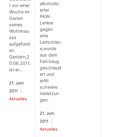
alkoholisi
r vor einer
erter
Woche im
PKW-
Garten
Lenker
seines
gegen
Wohnhau
eine
ses
Leitschien
aufgefund
e,wurde
en.
aus dem
Gestern,2
Fahrzeug
0.06.2011,
geschleud
ist er…
ert und
erlitt
21. Juni
schwere
2011
Verletzun
Aktuelles
gen.
21. Juni
2011
Aktuelles