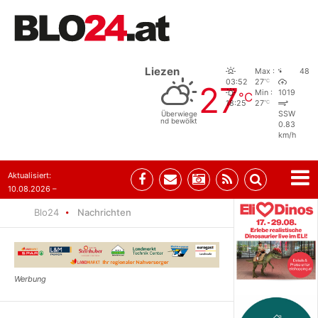
Liezen
Max :
48
°C
03:52
27
27
Min :
1019
°C
°C
18:25
27
Überwiege
SSW
nd bewölkt
0.83
km/h
Aktualisiert:
10.08.2026 –
10:31
Blo24
Nachrichten