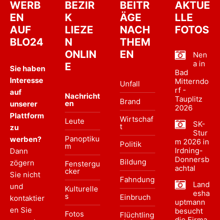
WERB
BEZIR
BEITR
AKTUE
EN
K
ÄGE
LLE
AUF
LIEZE
NACH
FOTOS
BLO24
N
THEM
ONLIN
EN
Nen
a in
E
Sie haben
Bad
Interesse
Mitterndo
Unfall
rf -
auf
Nachricht
Tauplitz
Brand
en
unserer
2026
Plattform
Wirtschaf
Leute
SK-
t
zu
Stur
Panoptiku
werben?
m 2026 in
Politik
m
Irdning-
Dann
Donnersb
Bildung
zögern
Fenstergu
achtal
cker
Sie nicht
Fahndung
Land
und
Kulturelle
esha
s
Einbruch
kontaktier
uptmann
en Sie
besucht
Fotos
Flüchtling
die Firma