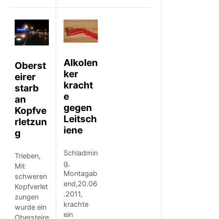
Alkolen
Oberst
ker
eirer
kracht
starb
e
an
gegen
Kopfve
Leitsch
rletzun
iene
g
Schladmin
Trieben,
g,
Mit
Montagab
schweren
end,20.06
Kopfverlet
.2011,
zungen
krachte
wurde ein
ein
Obersteire