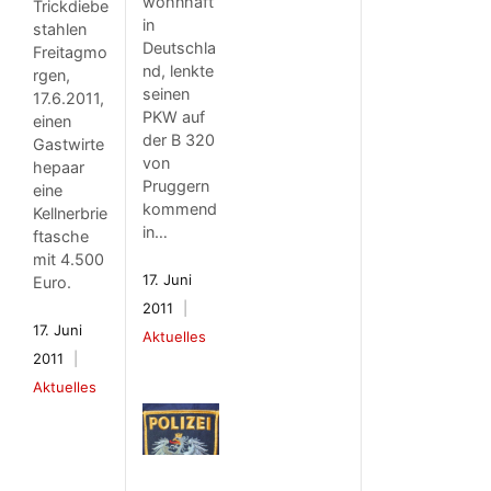
wohnhaft
Trickdiebe
in
stahlen
Deutschla
Freitagmo
nd, lenkte
rgen,
seinen
17.6.2011,
PKW auf
einen
der B 320
Gastwirte
von
hepaar
Pruggern
eine
kommend
Kellnerbrie
in…
ftasche
mit 4.500
17. Juni
Euro.
2011
17. Juni
Aktuelles
2011
Aktuelles