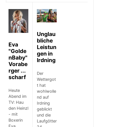
Unglau
bliche
Eva
Leistun
"Golde
gen in
nBaby"
Irdning
Vorabe
rger ...
Der
scharf
Wettergot
t hat
Heute
wohlwolle
Abend im
nd auf
TV: Hau
Irdning
den Heinzl
geblickt
- mit
und die
Boxerin
Laufgötter
Eva
24