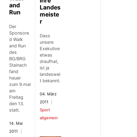
ihre
and
Landes
Run
meiste
r
Der
Sponsore
Dass
d Walk
unsere
and Run
Exekutive
des
etwas
BG/BRG
draufhat,
Stainach
ist ja
fand
landeswei
heuer
t bekannt.
zum 9.mal
am
04. März
Freitag
2011
den 13.
Sport
statt.
allgemein
14. Mai
2011