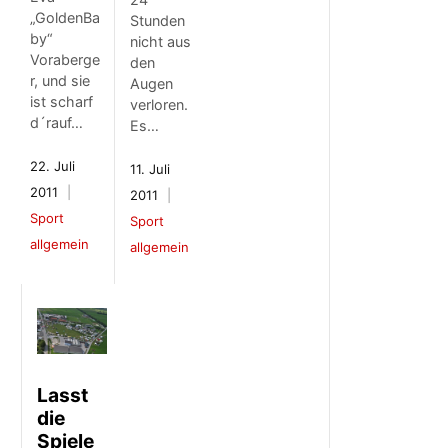
„GoldenBa
Stunden
by“
nicht aus
Voraberge
den
r, und sie
Augen
ist scharf
verloren.
d´rauf…
Es…
22. Juli
11. Juli
2011
2011
Sport
Sport
allgemein
allgemein
Lasst
die
Spiele