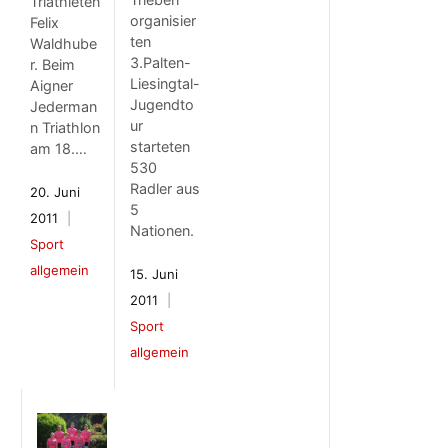
Triathleten
organisier
Felix
ten
Waldhube
3.Palten-
r. Beim
Liesingtal-
Aigner
Jugendto
Jederman
ur
n Triathlon
starteten
am 18.…
530
Radler aus
20. Juni
5
2011
Nationen.
Sport
allgemein
15. Juni
2011
Sport
allgemein