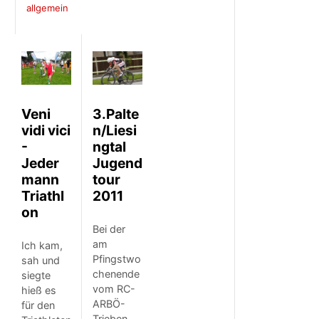
allgemein
Veni
3.Palte
vidi vici
n/Liesi
-
ngtal
Jeder
Jugend
mann
tour
Triathl
2011
on
Bei der
am
Ich kam,
Pfingstwo
sah und
chenende
siegte
vom RC-
hieß es
ARBÖ-
für den
Trieben