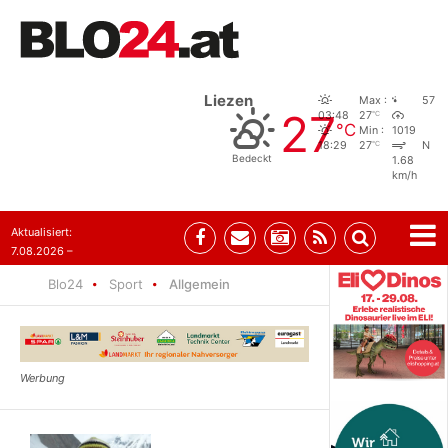
Liezen
Max :
57
27
°C
03:48
27
°C
Min :
1019
°C
18:29
27
N
Bedeckt
1.68
km/h
Aktualisiert:
7.08.2026 –
09:05
Blo24
Sport
Allgemein