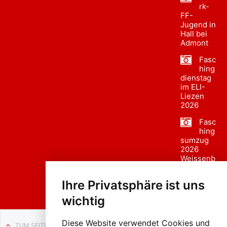
rk-
FF-
Jugend in
Hall bei
Admont
Fasc
hing
dienstag
im ELI-
Liezen
2026
Fasc
hing
sumzug
2026
Weissenb
ach in
Liezen
Ihre Privatsphäre ist uns
wichtig
Diese Website verwendet Cookies und
ZUM SEITENANFANG