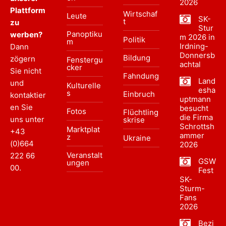
2026
Plattform
Wirtschaf
Leute
SK-
t
zu
Stur
Panoptiku
werben?
m 2026 in
Politik
m
Irdning-
Dann
Donnersb
Bildung
zögern
Fenstergu
achtal
cker
Sie nicht
Fahndung
Land
und
Kulturelle
esha
s
Einbruch
kontaktier
uptmann
en Sie
besucht
Fotos
Flüchtling
die Firma
uns unter
skrise
Schrottsh
Marktplat
+43
ammer
z
Ukraine
(0)664
2026
Veranstalt
222 66
GSW
ungen
00
.
Fest
SK-
Sturm-
Fans
2026
Bezi