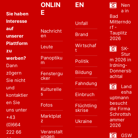
ONLIN
EN
Nen
a in
E
Sie haben
Bad
Interesse
Mitterndo
Unfall
rf -
auf
Nachricht
Tauplitz
Brand
en
unserer
2026
Plattform
Wirtschaf
Leute
SK-
t
zu
Stur
Panoptiku
werben?
m 2026 in
Politik
m
Irdning-
Dann
Donnersb
Bildung
zögern
Fenstergu
achtal
cker
Sie nicht
Fahndung
Land
und
Kulturelle
esha
s
Einbruch
kontaktier
uptmann
en Sie
besucht
Fotos
Flüchtling
die Firma
uns unter
skrise
Schrottsh
Marktplat
+43
ammer
z
Ukraine
(0)664
2026
Veranstalt
222 66
GSW
ungen