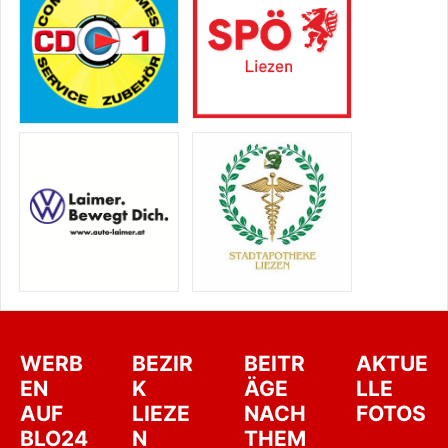
WERB
BEZIR
BEITR
AKTUE
EN
K
ÄGE
LLE
AUF
LIEZE
NACH
FOTOS
BLO24
N
THEM