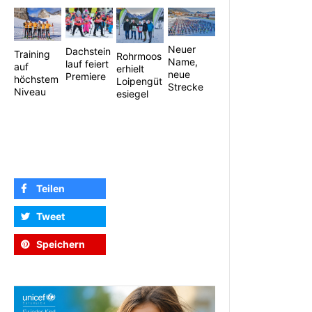
Neuer
Dachstein
Training
Rohrmoos
Name,
lauf feiert
auf
erhielt
neue
Premiere
höchstem
Loipengüt
Strecke
Niveau
esiegel
Teilen
Tweet
Speichern