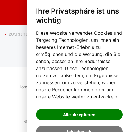
ach in
Liezen
Ihre Privatsphäre ist uns
wichtig
Diese Website verwendet Cookies und
ZUM SEITENANFANG
Targeting Technologien, um Ihnen ein
Auf BLO24.at werben?
besseres Internet-Erlebnis zu
+43 (0)664 2226600
ermöglichen und die Werbung, die Sie
sehen, besser an Ihre Bedürfnisse
anzupassen. Diese Technologien
nutzen wir außerdem, um Ergebnisse
zu messen, um zu verstehen, woher
Home
Suche
Login
Impressum
Datenschutz
unsere Besucher kommen oder um
unsere Website weiter zu entwickeln.
Kontakt
Alle akzeptieren
© 2023 BLO24.at – Bezirk Liezen Online |
Cookies
Ich lehne ab