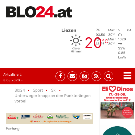
Liezen
Max :
64
°C
03:50
20
20
Min :
1020
°C
°C
18:26
20
Klarer
SSW
Himmel
0.85
km/h
Aktualisiert:
8.08.2026 –
07:35
Blo24
Sport
Ski
Unterweger knapp an den Punkterängen
vorbei