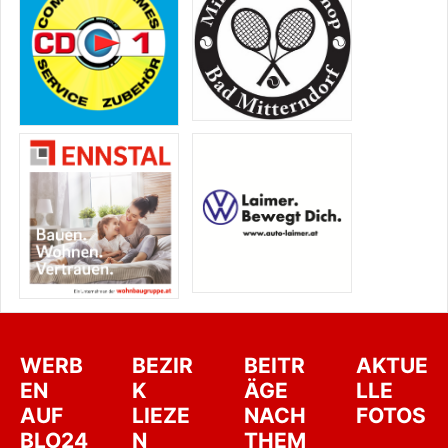
WERB
BEZIR
BEITR
AKTUE
EN
K
ÄGE
LLE
AUF
LIEZE
NACH
FOTOS
BLO24
N
THEM