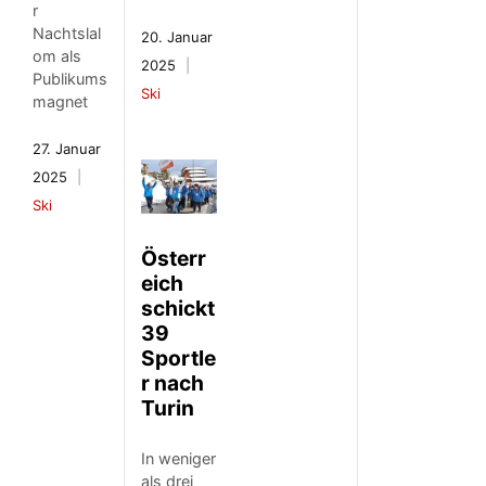
r
Nachtslal
20. Januar
om als
2025
Publikums
Ski
magnet
27. Januar
2025
Ski
Österr
eich
schickt
39
Sportle
r nach
Turin
In weniger
als drei