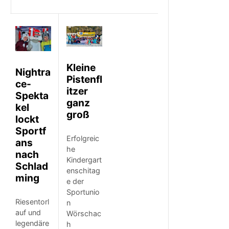
Kleine
Nightra
Pistenfl
ce-
itzer
Spekta
ganz
kel
groß
lockt
Sportf
Erfolgreic
ans
he
nach
Kindergart
Schlad
enschitag
ming
e der
Sportunio
Riesentorl
n
auf und
Wörschac
legendäre
h