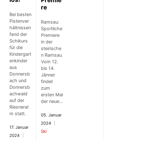
Premie
re
Bei besten
Pistenver
Ramsau:
hältnissen
Sportliche
fand der
Premiere
Schikurs
in der
für die
steirische
Kindergart
n Ramsau.
enkinder
Vom 12.
aus
bis 14.
Donnersb
Jänner
ach und
findet
Donnersb
zum
achwald
ersten Mal
auf der
der neue…
Riesneral
m statt.
05. Januar
2024
17. Januar
Ski
2024