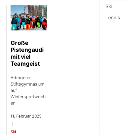
Ski
Tennis
Große
Pistengaudi
mit viel
Teamgeist
Admonter
Stiftsgymnasium
auf
Wintersportwoch
en
11. Februar 2025
Ski