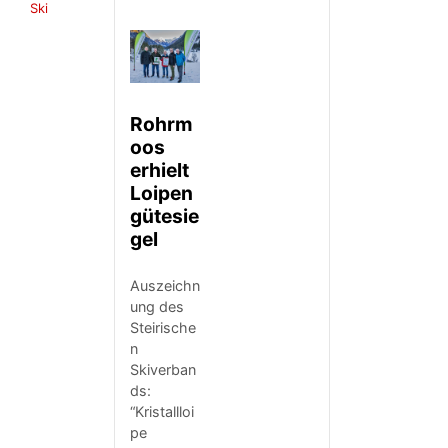
Ski
Rohrm
oos
erhielt
Loipen
gütesie
gel
Auszeichn
ung des
Steirische
n
Skiverban
ds:
“Kristallloi
pe