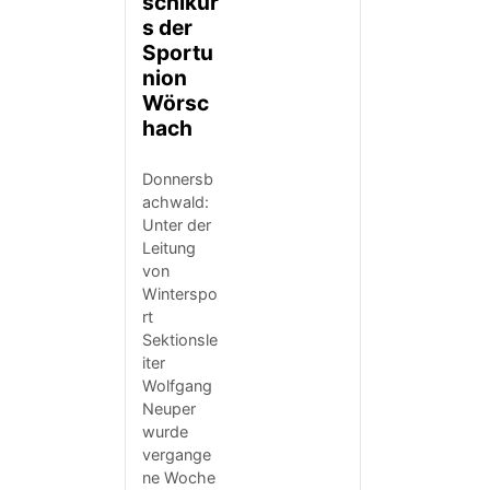
schikur
s der
Sportu
nion
Wörsc
hach
Donnersb
achwald:
Unter der
Leitung
von
Winterspo
rt
Sektionsle
iter
Wolfgang
Neuper
wurde
vergange
ne Woche