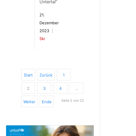
Untertal”
21.
Dezember
2023
Ski
Start
Zurück
1
2
3
4
…
Seite 2 von 22
Weiter
Ende