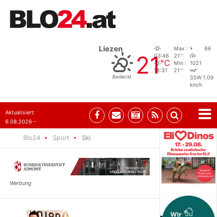
Liezen
Max :
86
21
°C
03:46
21
°C
Min :
1021
°C
18:31
21
Bedeckt
SSW 1.09
km/h
Aktualisiert:
6.08.2026 –
06:39
Blo24
Sport
Ski