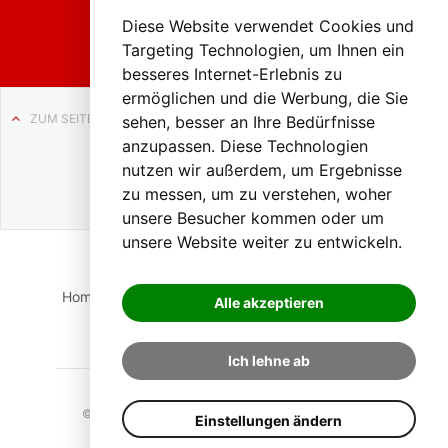
ach in
Liezen
Diese Website verwendet Cookies und
Targeting Technologien, um Ihnen ein
besseres Internet-Erlebnis zu
ermöglichen und die Werbung, die Sie
ZUM SEITENANFANG
sehen, besser an Ihre Bedürfnisse
anzupassen. Diese Technologien
Auf BLO24.at werben?
nutzen wir außerdem, um Ergebnisse
+43 (0)664 2226600
zu messen, um zu verstehen, woher
unsere Besucher kommen oder um
unsere Website weiter zu entwickeln.
Home
Suche
Login
Impressum
Datenschutz
Alle akzeptieren
Kontakt
Ich lehne ab
© 2023 BLO24.at – Bezirk Liezen Online |
Cookies
Einstellungen ändern