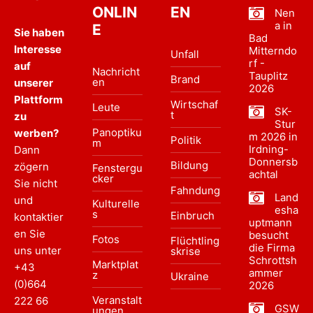
ONLIN
EN
Nen
a in
E
Sie haben
Bad
Interesse
Mitterndo
Unfall
rf -
auf
Nachricht
Tauplitz
Brand
en
unserer
2026
Plattform
Wirtschaf
Leute
SK-
t
zu
Stur
Panoptiku
werben?
m 2026 in
Politik
m
Irdning-
Dann
Donnersb
Bildung
zögern
Fenstergu
achtal
cker
Sie nicht
Fahndung
Land
und
Kulturelle
esha
s
Einbruch
kontaktier
uptmann
en Sie
besucht
Fotos
Flüchtling
die Firma
uns unter
skrise
Schrottsh
Marktplat
+43
ammer
z
Ukraine
(0)664
2026
Veranstalt
222 66
GSW
ungen