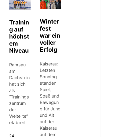
Winter
Trainin
fest
g auf
war ein
höchst
voller
em
Erfolg
Niveau
Kaiserau:
Ramsau
Letzten
am
Sonntag
Dachstein
standen
hat sich
Spiel,
als
Spaß und
“Trainings
Bewegun
zentrum
g für Jung
der
und Alt
Weltelite”
auf der
etabliert
Kaiserau
auf dem
24.