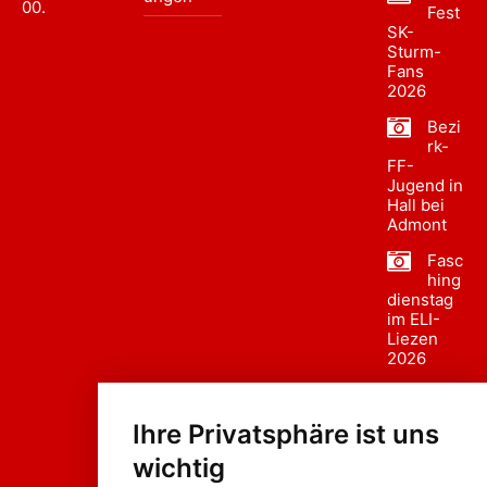
00
.
Fest
SK-
Sturm-
Fans
2026
Bezi
rk-
FF-
Jugend in
Hall bei
Admont
Fasc
hing
dienstag
im ELI-
Liezen
2026
Fasc
hing
Ihre Privatsphäre ist uns
sumzug
2026
wichtig
Weissenb