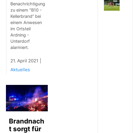
A
Benachrichtigung
U
zu einem "B10 -
G
Kellerbrand“ bei
U
einem Anwesen
S
im Ortsteil
T
Ardning -
2
Unterdorf
0
alarmiert.
2
6
D
21. April 2021
i
Aktuelles
e
E
i
s
e
r
n
e
n
Brandnach
k
t sorgt für
o