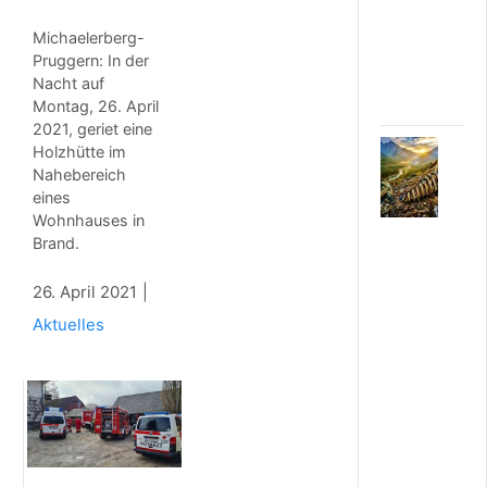
t
i
Michaelerberg-
m
Pruggern: In der
e
Nacht auf
r
Montag, 26. April
2021, geriet eine
5
Holzhütte im
.
Nahebereich
A
eines
U
Wohnhauses in
G
Brand.
U
S
26. April 2021
T
2
Aktuelles
0
2
6
R
ä
t
s
e