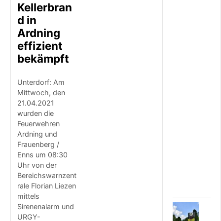
Kellerbran
l
a
d in
u
Ardning
s
effizient
d
e
bekämpft
r
T
i
Unterdorf: Am
e
Mittwoch, den
f
21.04.2021
e
wurden die
d
Feuerwehren
e
Ardning und
s
Frauenberg /
U
Enns um 08:30
r
Uhr von der
a
l
Bereichswarnzent
s
rale Florian Liezen
mittels
Sirenenalarm und
4
URGY-
.