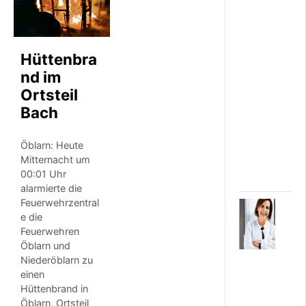
e
r
i
n
Hüttenbra
S
c
nd im
h
Ortsteil
l
a
Bach
d
m
Öblarn: Heute
i
Mitternacht um
n
g
00:01 Uhr
alarmierte die
Feuerwehrzentral
4
e die
.
Feuerwehren
A
U
Öblarn und
G
Niederöblarn zu
U
einen
S
Hüttenbrand in
T
Öblarn, Ortsteil