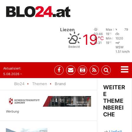
Liezen
Max :
79
19
°C
03:46
19
°C
Min :
1020
°C
18:31
19
Bedeckt
WSW
1.51 km/h
Aktualisiert:
5.08.2026 –
08:41
Blo24
Themen
Brand
WEITER
E
THEME
NBEREI
CHE