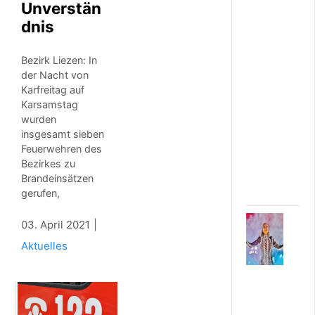
m
Unverstän
m
dnis
e
n
n
Bezirk Liezen: In
a
der Nacht von
c
Karfreitag auf
h
Karsamstag
I
wurden
r
insgesamt sieben
d
n
Feuerwehren des
i
Bezirkes zu
n
Brandeinsätzen
g
gerufen,
4
03. April 2021
.
Aktuelles
A
U
G
U
S
T