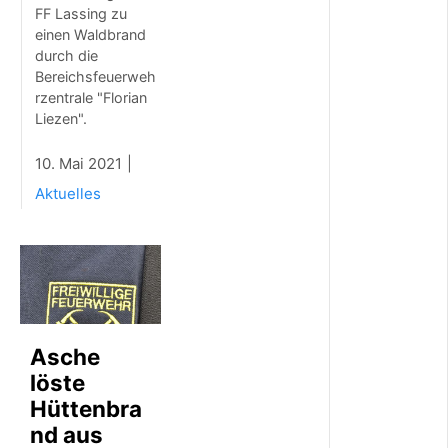
m
FF Lassing zu
i
einen Waldbrand
t
durch die
T
Bereichsfeuerweh
r
rzentrale "Florian
a
Liezen".
d
i
t
10. Mai 2021
i
Aktuelles
o
n
,
M
u
s
i
k
u
Asche
n
löste
d
Hüttenbra
O
l
nd aus
d