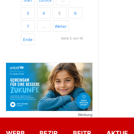
3
4
5
6
7
…
Weiter
Seite 5 von 16
Ende
Werbung
WERB
BEZIR
BEITR
AKTUE