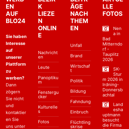
EN
K
ÄGE
LLE
AUF
LIEZE
NACH
FOTOS
BLO24
N
THEM
ONLIN
EN
Nen
a in
E
Sie haben
Bad
Interesse
Mitterndo
Unfall
rf -
auf
Nachricht
Tauplitz
Brand
en
unserer
2026
Plattform
Wirtschaf
Leute
SK-
t
zu
Stur
Panoptiku
werben?
m 2026 in
Politik
m
Irdning-
Dann
Donnersb
Bildung
zögern
Fenstergu
achtal
cker
Sie nicht
Fahndung
Land
und
Kulturelle
esha
s
Einbruch
kontaktier
uptmann
en Sie
besucht
Fotos
Flüchtling
die Firma
uns unter
skrise