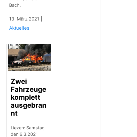
2
Bach.
0
2
13. März 2021
6
U
Aktuelles
n
s
e
r
e
M
e
d
i
Zwei
z
Fahrzeuge
i
n
komplett
k
ausgebran
e
nt
n
n
t
Liezen: Samstag
k
den 6.3.2021
e