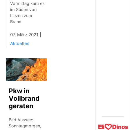
Vormittag kam es
i
im Süden von
n
e
Liezen zum
„
Brand.
E
i
07. März 2021
n
h
Aktuelles
e
i
t
s
m
o
d
e
Pkw in
l
Vollbrand
l
e
geraten
“
Bad Aussee:
Sonntagmorgen,