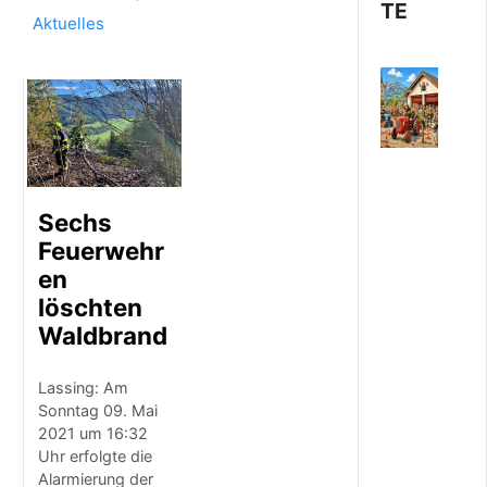
TE
Aktuelles
5
.
A
U
G
U
S
Sechs
T
2
Feuerwehr
0
en
2
löschten
6
D
Waldbrand
o
r
Lassing: Am
f
Sonntag 09. Mai
f
e
2021 um 16:32
s
Uhr erfolgte die
t
Alarmierung der