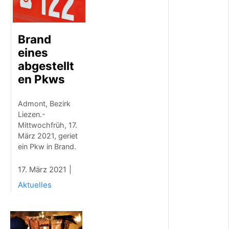
2
0
2
Brand
6
H
eines
e
abgestellt
l
en Pkws
e
n
e
Admont, Bezirk
-
Liezen.-
F
Mittwochfrüh, 17.
i
s
März 2021, geriet
c
ein Pkw in Brand.
h
e
17. März 2021
r
-
Aktuelles
F
i
e
b