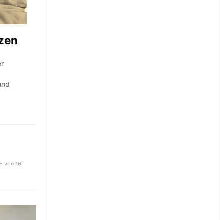
ezen
er
und
 5 von 16