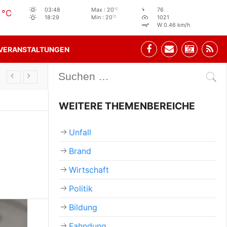
0
°C
03:48
Max : 20
76
°C
°C
18:29
Min : 20
1021
W 0.46 km/h
VERANSTALTUNGEN
Stehbeisl Stainach Öffnungszeiten
WEITERE THEMENBEREICHE
Unfall
Brand
Wirtschaft
Politik
Bildung
Fahndung