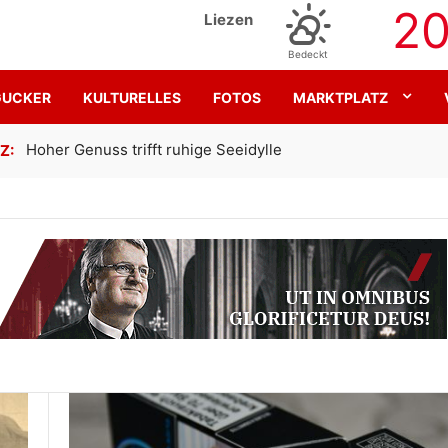
2
Liezen
Bedeckt
GUCKER
KULTURELLES
FOTOS
MARKTPLATZ
Gemeinsam für den SK Sturm