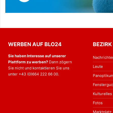
WERBEN AUF BLO24
BEZIRK
Sie haben Interesse auf unserer
Nachrichte
Plattform zu werben?
Dann zögern
Leute
Sie nicht und kontaktieren Sie uns
unter
+43 (0)664 222 66 00
.
Panoptiku
Fensterguc
Kulturelles
Fotos
Marktplatz