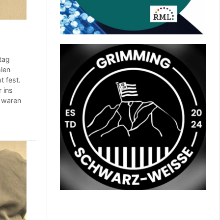
tag
hlen
t fest.
 ins
d waren