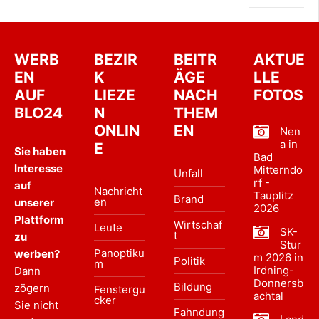
WERB
BEZIR
BEITR
AKTUE
EN
K
ÄGE
LLE
AUF
LIEZE
NACH
FOTOS
BLO24
N
THEM
ONLIN
EN
Nen
a in
E
Sie haben
Bad
Interesse
Mitterndo
Unfall
rf -
auf
Nachricht
Tauplitz
Brand
en
unserer
2026
Plattform
Wirtschaf
Leute
SK-
t
zu
Stur
Panoptiku
werben?
m 2026 in
Politik
m
Irdning-
Dann
Donnersb
Bildung
zögern
Fenstergu
achtal
cker
Sie nicht
Fahndung