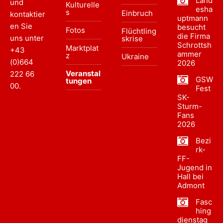
Land
und
Kulturelle
esha
s
Einbruch
kontaktier
uptmann
en Sie
besucht
Fotos
Flüchtling
die Firma
uns unter
skrise
Schrottsh
Marktplat
+43
ammer
z
Ukraine
(0)664
2026
Veranstal
222 66
GSW
tungen
00
.
Fest
SK-
Sturm-
Fans
2026
Bezi
rk-
FF-
Jugend in
Hall bei
Admont
Fasc
hing
dienstag