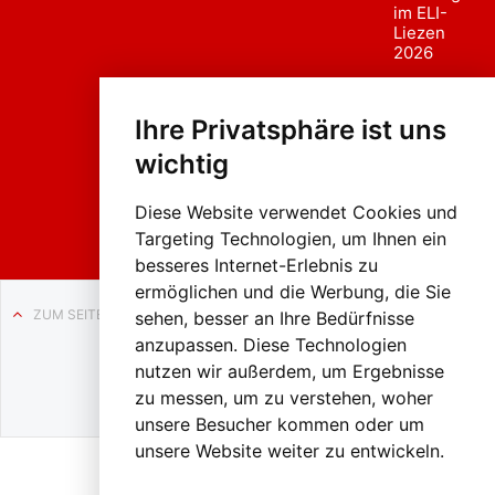
im ELI-
Liezen
2026
Fasc
hing
Ihre Privatsphäre ist uns
sumzug
2026
wichtig
Weissenb
ach in
Liezen
Diese Website verwendet Cookies und
Targeting Technologien, um Ihnen ein
besseres Internet-Erlebnis zu
ermöglichen und die Werbung, die Sie
ZUM SEITENANFANG
sehen, besser an Ihre Bedürfnisse
anzupassen. Diese Technologien
Auf BLO24.at werben?
nutzen wir außerdem, um Ergebnisse
+43 (0)664 2226600
zu messen, um zu verstehen, woher
unsere Besucher kommen oder um
unsere Website weiter zu entwickeln.