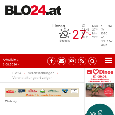
Liezen
Max :
62
27
°C
03:46
27
°C
Min :
1020
°C
18:31
27
Bedeckt
NNE 1.57
km/h
Aktualisiert:
6.08.2026 –
09:53
Blo24
Veranstaltungen
Veranstaltungsort zeigen