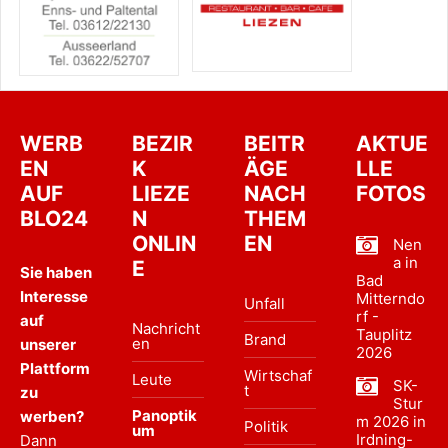
WERB
BEZIR
BEITR
AKTUE
EN
K
ÄGE
LLE
AUF
LIEZE
NACH
FOTOS
BLO24
N
THEM
ONLIN
EN
Nen
a in
E
Sie haben
Bad
Interesse
Mitterndo
Unfall
rf -
auf
Nachricht
Tauplitz
Brand
en
unserer
2026
Plattform
Wirtschaf
Leute
SK-
t
zu
Stur
Panoptik
werben?
m 2026 in
Politik
um
Irdning-
Dann