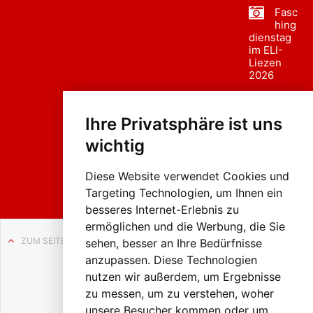
Fasc
hing
dienstag
im ELI-
Liezen
2026
Fasc
hing
Ihre Privatsphäre ist uns
sumzug
2026
wichtig
Weissenb
ach in
Liezen
Diese Website verwendet Cookies und
Targeting Technologien, um Ihnen ein
besseres Internet-Erlebnis zu
ermöglichen und die Werbung, die Sie
ZUM SEITENANFANG
sehen, besser an Ihre Bedürfnisse
anzupassen. Diese Technologien
Auf BLO24.at werben?
nutzen wir außerdem, um Ergebnisse
+43 (0)664 2226600
zu messen, um zu verstehen, woher
unsere Besucher kommen oder um