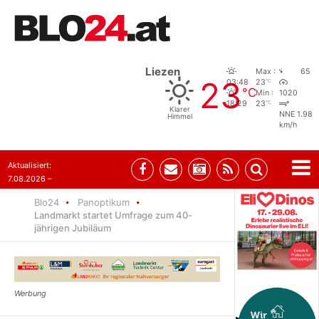
Liezen
Max :
65
23
°C
03:48
23
°C
Min :
1020
°C
18:29
23
Klarer
NNE 1.98
Himmel
km/h
Aktualisiert:
7.08.2026 –
09:05
Blo24
Panoptikum
Landmarkt startet Umfrage zum 40-
jährigen Jubiläum