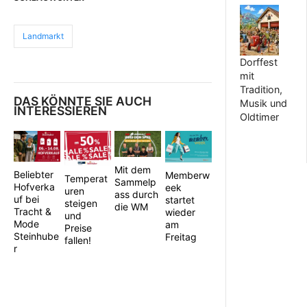
Landmarkt
Dorffest
mit
Tradition,
DAS KÖNNTE SIE AUCH
Musik und
INTERESSIEREN
Oldtimer
Mit dem
Beliebter
Memberw
Temperat
Sammelp
Hofverka
eek
uren
ass durch
uf bei
startet
steigen
die WM
Tracht &
wieder
und
Mode
am
Preise
Steinhube
Freitag
fallen!
r