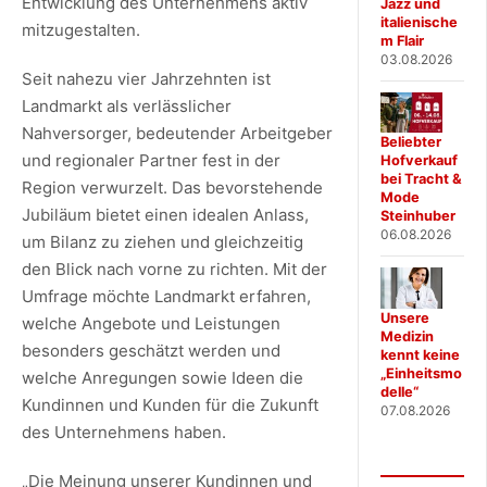
Entwicklung des Unternehmens aktiv
Jazz und
italienische
mitzugestalten.
m Flair
03.08.2026
Seit nahezu vier Jahrzehnten ist
Landmarkt als verlässlicher
Nahversorger, bedeutender Arbeitgeber
Beliebter
und regionaler Partner fest in der
Hofverkauf
bei Tracht &
Region verwurzelt. Das bevorstehende
Mode
Jubiläum bietet einen idealen Anlass,
Steinhuber
06.08.2026
um Bilanz zu ziehen und gleichzeitig
den Blick nach vorne zu richten. Mit der
Umfrage möchte Landmarkt erfahren,
Unsere
welche Angebote und Leistungen
Medizin
besonders geschätzt werden und
kennt keine
„Einheitsmo
welche Anregungen sowie Ideen die
delle“
Kundinnen und Kunden für die Zukunft
07.08.2026
des Unternehmens haben.
„Die Meinung unserer Kundinnen und