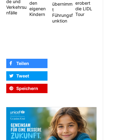
de und
erobert
den
übernimm
Verkehrsu
die LIDL
eigenen
t
nfälle
Tour
Kindern
Führungsf
unktion
Teilen
Tweet
Speichern