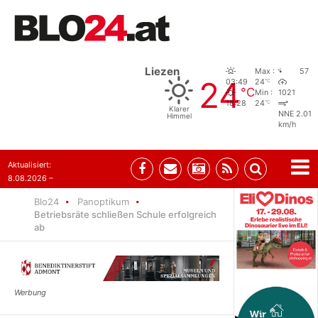
Liezen
Max :
57
24
°C
03:49
24
°C
Min :
1021
°C
18:28
24
Klarer
NNE 2.01
Himmel
km/h
Aktualisiert:
8.08.2026 –
07:35
Blo24
Panoptikum
Betriebsräte schließen Schule erfolgreich
ab