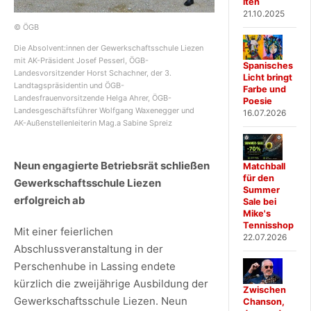
iten
21.10.2025
© ÖGB
Die Absolvent:innen der Gewerkschaftsschule Liezen
mit AK-Präsident Josef Pesserl, ÖGB-
Spanisches
Landesvorsitzender Horst Schachner, der 3.
Licht bringt
Landtagspräsidentin und ÖGB-
Farbe und
Landesfrauenvorsitzende Helga Ahrer, ÖGB-
Poesie
Landesgeschäftsführer Wolfgang Waxenegger und
16.07.2026
AK-Außenstellenleiterin Mag.a Sabine Spreiz
Neun engagierte Betriebsrät schließen
Matchball
für den
Gewerkschaftsschule Liezen
Summer
erfolgreich ab
Sale bei
Mike's
Tennisshop
Mit einer feierlichen
22.07.2026
Abschlussveranstaltung in der
Perschenhube in Lassing endete
kürzlich die zweijährige Ausbildung der
Zwischen
Gewerkschaftsschule Liezen. Neun
Chanson,