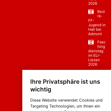
2026
Bezi
rk-
FF-
Jugend in
Hall bei
Admont
Fasc
hing
dienstag
im ELI-
Liezen
2026
Fasc
hing
Ihre Privatsphäre ist uns
sumzug
2026
wichtig
Weissenb
ach in
Liezen
Diese Website verwendet Cookies und
Targeting Technologien, um Ihnen ein