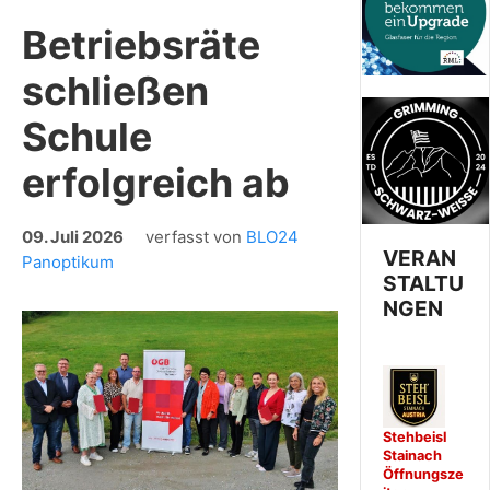
Betriebsräte
schließen
Schule
erfolgreich ab
09. Juli 2026
verfasst von
BLO24
VERAN
Panoptikum
STALTU
NGEN
Stehbeisl
Stainach
Öffnungsze