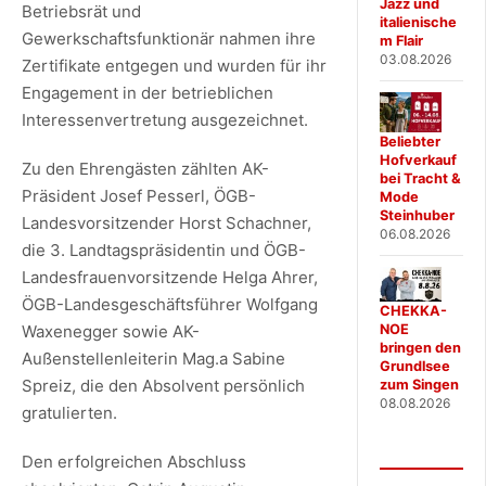
Jazz und
Betriebsrät und
italienische
Gewerkschaftsfunktionär nahmen ihre
m Flair
03.08.2026
Zertifikate entgegen und wurden für ihr
Engagement in der betrieblichen
Interessenvertretung ausgezeichnet.
Beliebter
Hofverkauf
Zu den Ehrengästen zählten AK-
bei Tracht &
Präsident Josef Pesserl, ÖGB-
Mode
Steinhuber
Landesvorsitzender Horst Schachner,
06.08.2026
die 3. Landtagspräsidentin und ÖGB-
Landesfrauenvorsitzende Helga Ahrer,
ÖGB-Landesgeschäftsführer Wolfgang
CHEKKA-
Waxenegger sowie AK-
NOE
bringen den
Außenstellenleiterin Mag.a Sabine
Grundlsee
Spreiz, die den Absolvent persönlich
zum Singen
08.08.2026
gratulierten.
Den erfolgreichen Abschluss