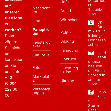
Interesse
Mitterndo
Unfall
rf -
auf
Nachricht
Tauplitz
Brand
en
unserer
2026
Plattform
Wirtschaf
Leute
SK-
t
zu
Stur
Panoptik
werben?
m 2026 in
Politik
um
Irdning-
Dann
Donnersb
Bildung
zögern
Fenstergu
achtal
cker
Sie nicht
Fahndung
Land
und
Kulturelle
esha
s
Einbruch
kontaktier
uptmann
en Sie
besucht
Fotos
Flüchtling
die Firma
uns unter
skrise
Schrottsh
Marktplat
+43
ammer
z
Ukraine
(0)664
2026
Veranstalt
222 66
GSW
ungen
00
.
Fest
SK-
Sturm-
Fans