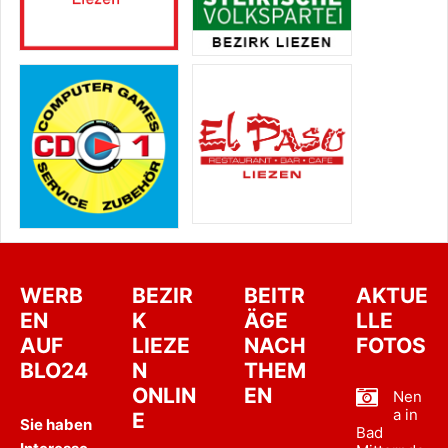
WERB
BEZIR
BEITR
AKTUE
EN
K
ÄGE
LLE
AUF
LIEZE
NACH
FOTOS
BLO24
N
THEM
ONLIN
EN
Nen
a in
E
Sie haben
Bad