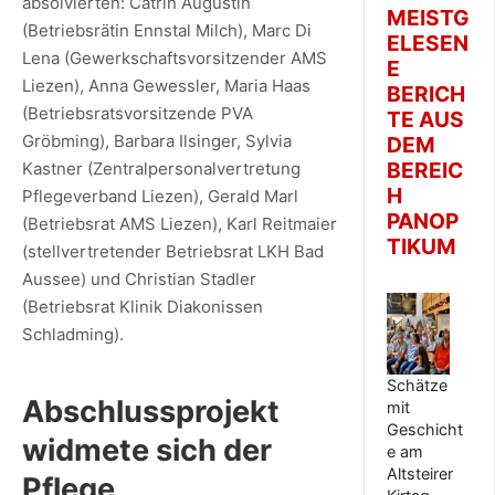
absolvierten: Catrin Augustin
MEISTG
(Betriebsrätin Ennstal Milch), Marc Di
ELESEN
Lena (Gewerkschaftsvorsitzender AMS
E
Liezen), Anna Gewessler, Maria Haas
BERICH
(Betriebsratsvorsitzende PVA
TE AUS
Gröbming), Barbara Ilsinger, Sylvia
DEM
BEREIC
Kastner (Zentralpersonalvertretung
H
Pflegeverband Liezen), Gerald Marl
PANOP
(Betriebsrat AMS Liezen), Karl Reitmaier
TIKUM
(stellvertretender Betriebsrat LKH Bad
Aussee) und Christian Stadler
(Betriebsrat Klinik Diakonissen
Schladming).
Schätze
Abschlussprojekt
mit
Geschicht
widmete sich der
e am
Altsteirer
Pflege