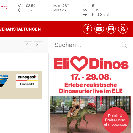
6
°C
03:50
Max : 26
51
°C
°C
18:26
Min : 26
1019
N 1.89 km/h
VERANSTALTUNGEN
Stehbeisl Stainach Öffnungszeiten