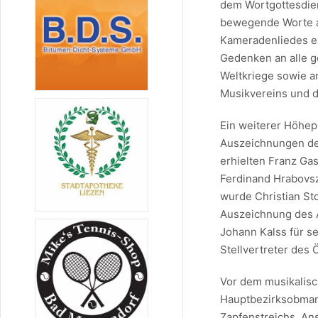
dem Wortgottesdie
bewegende Worte a
Kameradenliedes e
Gedenken an alle 
Weltkriege sowie a
Musikvereins und d
Ein weiterer Höhep
Auszeichnungen de
erhielten Franz Ga
Ferdinand Hrabovsz
wurde Christian St
Auszeichnung des A
Johann Kalss für s
Stellvertreter des
Vor dem musikalisc
Hauptbezirksobman
Zapfenstreichs. An