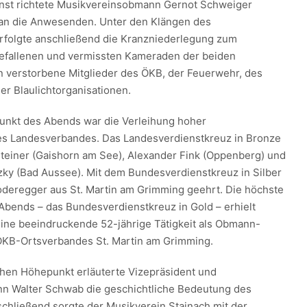
nst richtete Musikvereinsobmann Gernot Schweiger
n die Anwesenden. Unter den Klängen des
rfolgte anschließend die Kranzniederlegung zum
gefallenen und vermissten Kameraden der beiden
n verstorbene Mitglieder des ÖKB, der Feuerwehr, des
er Blaulichtorganisationen.
unkt des Abends war die Verleihung hoher
s Landesverbandes. Das Landesverdienstkreuz in Bronze
steiner (Gaishorn am See), Alexander Fink (Oppenberg) und
ky (Bad Aussee). Mit dem Bundesverdienstkreuz in Silber
oderegger aus St. Martin am Grimming geehrt. Die höchste
bends – das Bundesverdienstkreuz in Gold – erhielt
eine beeindruckende 52-jährige Tätigkeit als Obmann-
 ÖKB-Ortsverbandes St. Martin am Grimming.
hen Höhepunkt erläuterte Vizepräsident und
n Walter Schwab die geschichtliche Bedeutung des
schließend sorgte der Musikverein Stainach mit der