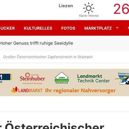
2
Liezen
Klarer Himmel
GUCKER
KULTURELLES
FOTOS
MARKTPLATZ
Gemeinsam für den SK Sturm
Großer Österreichischer Zapfenstreich in Stainach
 Österreichischer