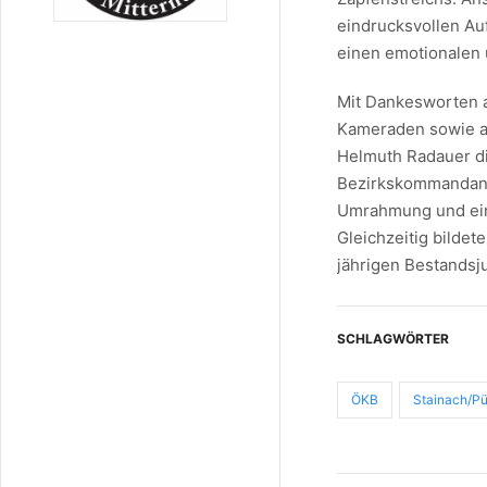
eindrucksvollen Au
einen emotionalen 
Mit Dankesworten a
Kameraden sowie a
Helmuth Radauer d
Bezirkskommandant
Umrahmung und ein
Gleichzeitig bildet
jährigen Bestandsj
SCHLAGWÖRTER
ÖKB
Stainach/P