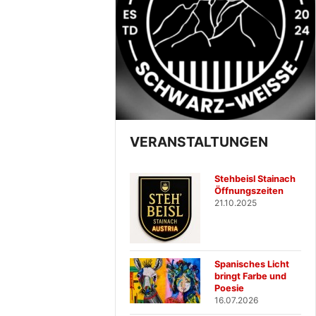
VERANSTALTUNGEN
Stehbeisl Stainach
Öffnungszeiten
21.10.2025
Spanisches Licht
bringt Farbe und
Poesie
16.07.2026