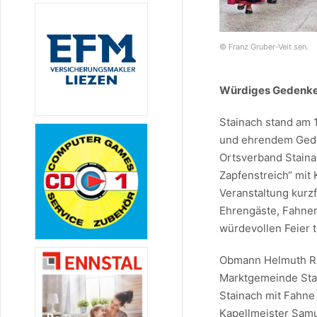
© Franz Gruber-Veit sen.
Würdiges Gedenke
Stainach stand am 
und ehrendem Gede
Ortsverband Staina
Zapfenstreich“ mit
Veranstaltung kurzf
Ehrengäste, Fahne
würdevollen Feier 
Obmann Helmuth Ra
Marktgemeinde Stai
Stainach mit Fahne
Kapellmeister Sam