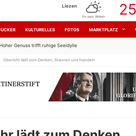
2
Liezen
Ein paar Wolken
GUCKER
KULTURELLES
FOTOS
MARKTPLATZ
Gemeinsam für den SK Sturm
Oberlohr lädt zum Denken, Staunen und Handeln
hr lädt zum Denken,