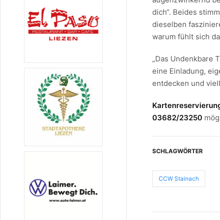
dich“. Beides stim
dieselben faszinie
warum fühlt sich da
„Das Undenkbare Tu
eine Einladung, ei
entdecken und viel
Kartenreservierun
03682/23250
mögl
SCHLAGWÖRTER
CCW Stainach