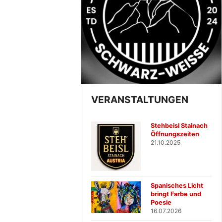
VERANSTALTUNGEN
Stehbeisl Stainach
Öffnungszeiten
21.10.2025
Spanisches Licht
bringt Farbe und
Poesie
16.07.2026