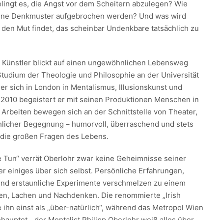
lingt es, die Angst vor dem Scheitern abzulegen? Wie
ene Denkmuster aufgebrochen werden? Und was wird
den Mut findet, das scheinbar Undenkbare tatsächlich zu
 Künstler blickt auf einen ungewöhnlichen Lebensweg
tudium der Theologie und Philosophie an der Universität
 er sich in London in Mentalismus, Illusionskunst und
t 2010 begeistert er mit seinen Produktionen Menschen in
 Arbeiten bewegen sich an der Schnittstelle von Theater,
hlicher Begegnung – humorvoll, überraschend und stets
f die großen Fragen des Lebens.
 Tun“ verrät Oberlohr zwar keine Geheimnisse seiner
ber einiges über sich selbst. Persönliche Erfahrungen,
 und erstaunliche Experimente verschmelzen zu einem
en, Lachen und Nachdenken. Die renommierte „Irish
 ihn einst als „über-natürlich“, während das Metropol Wien
auptet, „der Mentalist Philipp Oberlohr weiß alles über