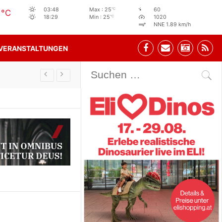
5
°C
03:48
Max : 25
60
°C
°C
18:29
Min : 25
1020
NNE 1.89 km/h
VERANSTALTUNGEN
Stehbeisl Stainach Öffnungszeiten