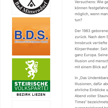
Versuchens: Wie ge
können festgefahr
möglich, wenn man 
tun?
Der 1983 geborene
zurück. Nach dem S
Innsbruck vertiefte
Körpertheater. Sei
ganz Europa. Seine
Illusion und mensc
mit einem Blick au
In „Das Undenkbare
Illusionen, dafür a
ehrliche Einblicke
Abend voller Staun
Times“ bezeichnete
augenzwinkernd beh