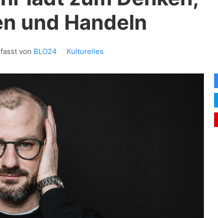
en und Handeln
rfasst von
BLO24
Kulturelles