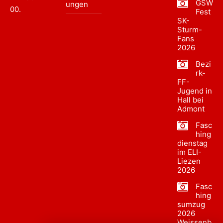
GSW
ungen
00
.
Fest
SK-
Sturm-
Fans
2026
Bezi
rk-
FF-
Jugend in
Hall bei
Admont
Fasc
hing
dienstag
im ELI-
Liezen
2026
Fasc
hing
sumzug
2026
Weissenb