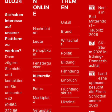
BLO24
N
THEM
ONLIN
EN
Nen
a in
E
Sie haben
Bad
Interesse
Mitterndo
Unfall
rf -
auf
Nachricht
Tauplitz
Brand
en
unserer
2026
Plattform
Wirtschaf
Leute
SK-
t
zu
Stur
Panoptiku
werben?
m 2026 in
Politik
m
Irdning-
Dann
Donnersb
Bildung
zögern
Fenstergu
achtal
cker
Sie nicht
Fahndung
Land
und
Kulturelle
esha
s
Einbruch
kontaktier
uptmann
en Sie
besucht
Fotos
Flüchtling
die Firma
uns unter
skrise
Schrottsh
Marktplat
+43
ammer
z
Ukraine
(0)664
2026
Veranstalt
222 66