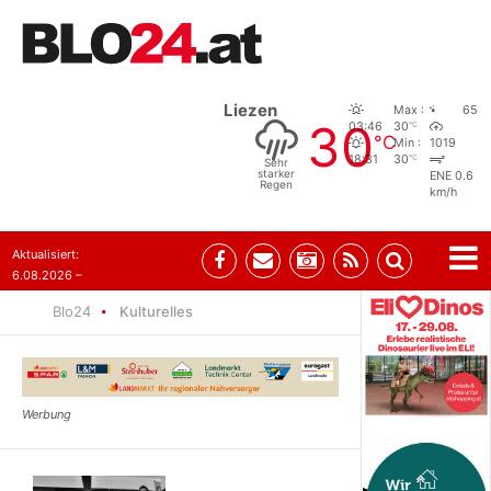
Liezen
Max :
65
30
°C
03:46
30
°C
Min :
1019
°C
18:31
30
Sehr
starker
ENE 0.6
Regen
km/h
Aktualisiert:
6.08.2026 –
10:52
Blo24
Kulturelles