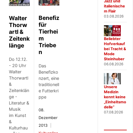
Jazz und
italienische
m Flair
03.08.2026
Benefiz
Walter
für
Thorw
Tierhei
artl &
m
Zeitenk
Beliebter
Hofverkauf
Triebe
länge
bei Tracht &
n
Mode
Do 12.12.
Steinhuber
06.08.2026
- 20 Uhr
Das
Walter
Benefizko
Thorwartl
nzert, eine
&
traditionell
Unsere
Zeitenklän
e Futterkri
Medizin
ge -
ppe
kennt keine
„Einheitsmo
Literatur &
delle“
Musik
08.
07.08.2026
im Kunst
Dezember
&
2013
Kulturhau