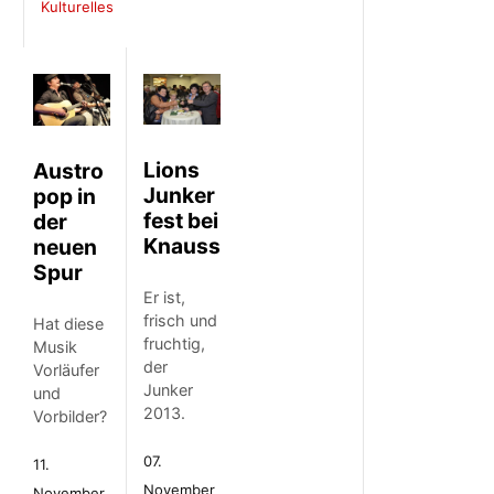
Kulturelles
Lions
Austro
Junker
pop in
fest bei
der
Knauss
neuen
Spur
Er ist,
frisch und
Hat diese
fruchtig,
Musik
der
Vorläufer
Junker
und
2013.
Vorbilder?
07.
11.
November
November