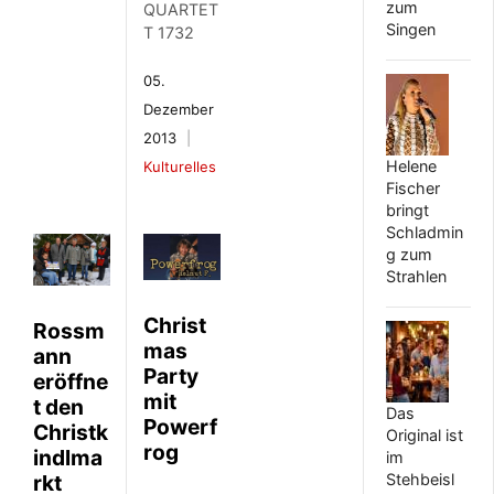
zum
QUARTET
Singen
T 1732
05.
Dezember
2013
Helene
Kulturelles
Fischer
bringt
Schladmin
g zum
Strahlen
Christ
Rossm
mas
ann
Party
eröffne
mit
t den
Das
Powerf
Christk
Original ist
rog
indlma
im
rkt
Stehbeisl