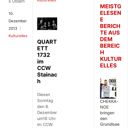
Kulturelles
s Öblarn
MEISTG
ELESEN
10.
E
Dezember
BERICH
2013
TE AUS
Kulturelles
DEM
QUART
BEREIC
ETT
H
1732
KULTUR
im
ELLES
CCW
Stainac
h
Diesen
Sonntag
CHEKKA-
den 8.
NOE
Dezember
bringen
um16 Uhr
den
Grundlsee
im CCW: