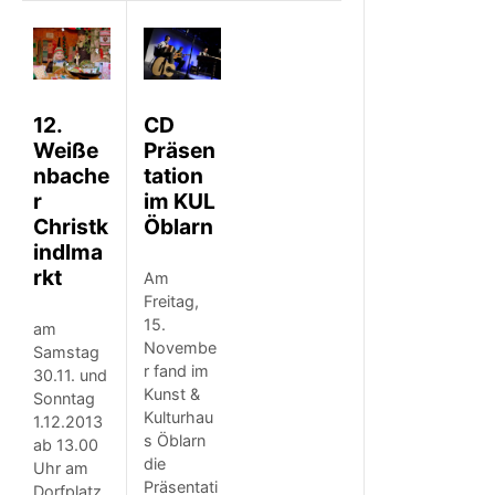
12.
CD
Weiße
Präsen
nbache
tation
r
im KUL
Christk
Öblarn
indlma
rkt
Am
Freitag,
15.
am
Novembe
Samstag
r fand im
30.11. und
Kunst &
Sonntag
Kulturhau
1.12.2013
s Öblarn
ab 13.00
die
Uhr am
Präsentati
Dorfplatz