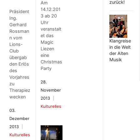
zurück!
Am
14.12.201
Präsident
3 ab 20
Ing.
Uhr
Gerhard
veranstalt
Rossman
et das
n vom
Klangreise
Magic
Lions-
in die Welt
Liezen
Club
der Alten
eine
übergab
Musik
Christmas
den Erlös
Party
des
Vorjahres
28.
zu
Therapiez
November
wecken
2013
Kulturelles
03.
Dezember
2013
Kulturelles