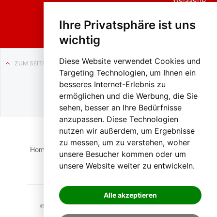
ach in
Liezen
Ihre Privatsphäre ist uns
wichtig
Diese Website verwendet Cookies und
ZUM SEITENANFANG
Targeting Technologien, um Ihnen ein
Auf BLO24.at werben?
besseres Internet-Erlebnis zu
+43 (0)664 2226600
ermöglichen und die Werbung, die Sie
sehen, besser an Ihre Bedürfnisse
anzupassen. Diese Technologien
nutzen wir außerdem, um Ergebnisse
zu messen, um zu verstehen, woher
Home
Suche
Login
Impressum
Datenschutz
unsere Besucher kommen oder um
unsere Website weiter zu entwickeln.
Kontakt
Alle akzeptieren
© 2023 BLO24.at – Bezirk Liezen Online |
Cookies