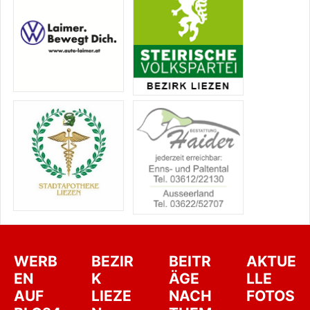
WERB
BEZIR
BEITR
AKTUE
EN
K
ÄGE
LLE
AUF
LIEZE
NACH
FOTOS