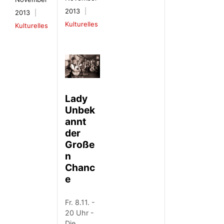
2013
2013
Kulturelles
Kulturelles
Lady
Unbek
annt
der
Große
n
Chanc
e
Fr. 8.11. -
20 Uhr -
Die