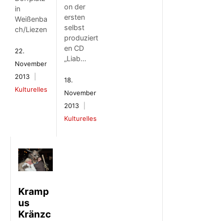
on der
in
ersten
Weißenba
selbst
ch/Liezen
produziert
en CD
22.
„Liab…
November
2013
18.
Kulturelles
November
2013
Kulturelles
Kramp
us
Kränzc