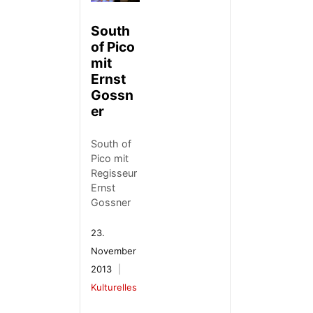
South
of Pico
mit
Ernst
Gossn
er
South of
Pico mit
Regisseur
Ernst
Gossner
23.
November
2013
Kulturelles