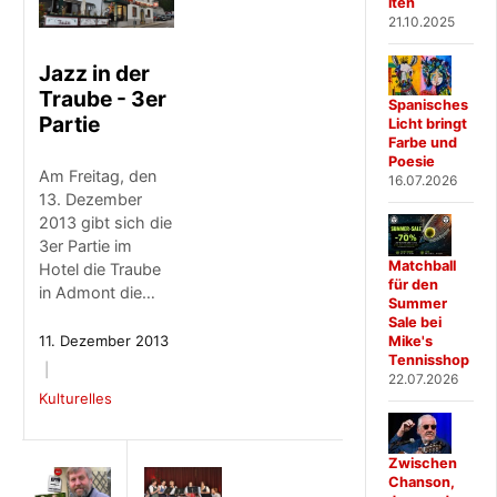
iten
21.10.2025
Jazz in der
Traube - 3er
Spanisches
Partie
Licht bringt
Farbe und
Poesie
Am Freitag, den
16.07.2026
13. Dezember
2013 gibt sich die
3er Partie im
Matchball
Hotel die Traube
für den
in Admont die…
Summer
Sale bei
11. Dezember 2013
Mike's
Tennisshop
22.07.2026
Kulturelles
Zwischen
Chanson,