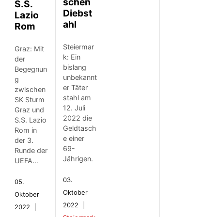
schen
S.S.
Diebst
Lazio
ahl
Rom
Steiermar
Graz: Mit
k: Ein
der
bislang
Begegnun
unbekannt
g
er Täter
zwischen
stahl am
SK Sturm
12. Juli
Graz und
2022 die
S.S. Lazio
Geldtasch
Rom in
e einer
der 3.
69-
Runde der
Jährigen.
UEFA…
03.
05.
Oktober
Oktober
2022
2022