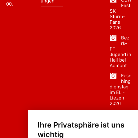
ungen
00
.
Fest
SK-
Sturm-
Fans
2026
Bezi
rk-
FF-
Jugend in
Hall bei
Admont
Fasc
hing
dienstag
im ELI-
Liezen
2026
Fasc
hing
Ihre Privatsphäre ist uns
sumzug
2026
wichtig
Weissenb