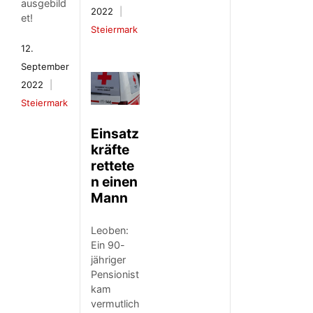
ausgebild
2022
et!
Steiermark
12.
September
2022
Steiermark
Einsatz
kräfte
rettete
n einen
Mann
Leoben:
Ein 90-
jähriger
Pensionist
kam
vermutlich