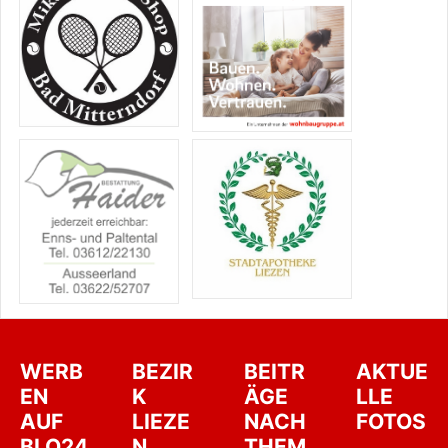
WERB
BEZIR
BEITR
AKTUE
EN
K
ÄGE
LLE
AUF
LIEZE
NACH
FOTOS
BLO24
N
THEM