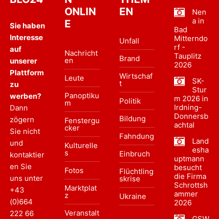
ONLIN
EN
Nen
a in
E
Sie haben
Bad
Interesse
Mitterndo
Unfall
rf -
auf
Nachricht
Tauplitz
Brand
en
unserer
2026
Plattform
Wirtschaf
Leute
SK-
t
zu
Stur
Panoptiku
werben?
m 2026 in
Politik
m
Irdning-
Dann
Donnersb
Bildung
zögern
Fenstergu
achtal
cker
Sie nicht
Fahndung
Land
und
Kulturelle
esha
s
Einbruch
kontaktier
uptmann
en Sie
besucht
Fotos
Flüchtling
die Firma
uns unter
skrise
Schrottsh
Marktplat
+43
ammer
z
Ukraine
(0)664
2026
Veranstalt
222 66
GSW