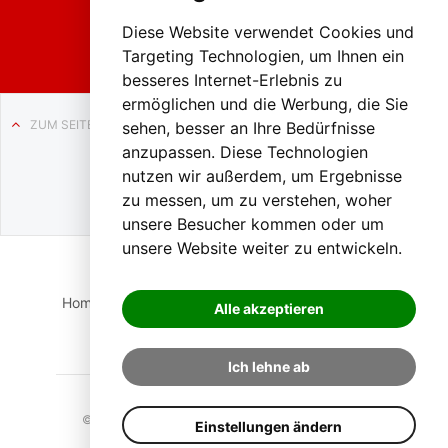
ach in
Liezen
Diese Website verwendet Cookies und
Targeting Technologien, um Ihnen ein
besseres Internet-Erlebnis zu
ermöglichen und die Werbung, die Sie
ZUM SEITENANFANG
sehen, besser an Ihre Bedürfnisse
anzupassen. Diese Technologien
Auf BLO24.at werben?
nutzen wir außerdem, um Ergebnisse
+43 (0)664 2226600
zu messen, um zu verstehen, woher
unsere Besucher kommen oder um
unsere Website weiter zu entwickeln.
Home
Suche
Login
Impressum
Datenschutz
Alle akzeptieren
Kontakt
Ich lehne ab
© 2023 BLO24.at – Bezirk Liezen Online |
Cookies
Einstellungen ändern