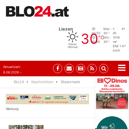
Liezen
Max :
41
30
°C
03:50
30
°C
Min :
1016
°C
18:26
30
Klarer
ENE 1.47
Himmel
km/h
Aktualisiert:
8.08.2026 –
07:35
Blo24
Nachrichten
Steiermark