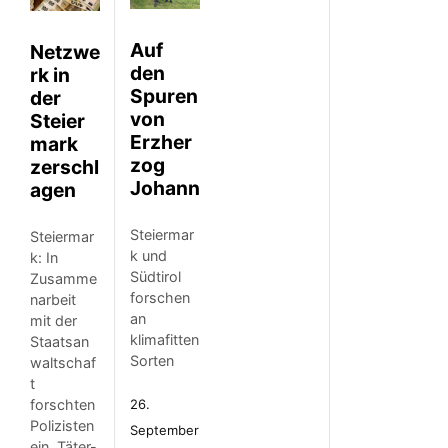
Auf
Netzwe
den
rk in
Spuren
der
von
Steier
Erzher
mark
zog
zerschl
Johann
agen
Steiermar
Steiermar
k und
k: In
Südtirol
Zusamme
forschen
narbeit
an
mit der
klimafitten
Staatsan
Sorten
waltschaf
t
forschten
26.
Polizisten
September
ein „Täter-