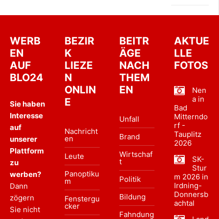
WERB
BEZIR
BEITR
AKTUE
EN
K
ÄGE
LLE
AUF
LIEZE
NACH
FOTOS
BLO24
N
THEM
ONLIN
EN
Nen
a in
E
Sie haben
Bad
Interesse
Mitterndo
Unfall
rf -
auf
Nachricht
Tauplitz
Brand
en
unserer
2026
Plattform
Wirtschaf
Leute
SK-
t
zu
Stur
Panoptiku
werben?
m 2026 in
Politik
m
Irdning-
Dann
Donnersb
Bildung
zögern
Fenstergu
achtal
cker
Sie nicht
Fahndung