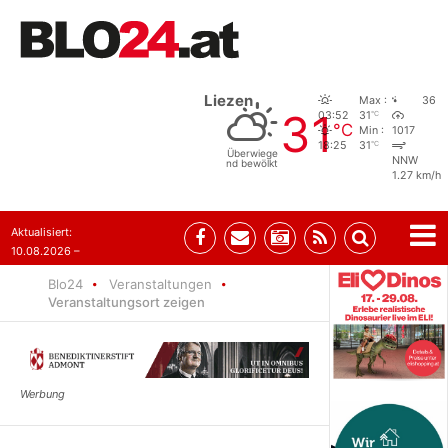
Liezen
Max :
36
31
°C
03:52
31
°C
Min :
1017
°C
18:25
31
Überwiege
NNW
nd bewölkt
1.27 km/h
Aktualisiert:
10.08.2026 –
10:31
Blo24
Veranstaltungen
Veranstaltungsort zeigen