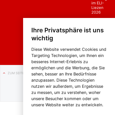
im ELI-
Liezen
2026
Fasc
hing
Ihre Privatsphäre ist uns
sumzug
2026
wichtig
Weissenb
ach in
Liezen
Diese Website verwendet Cookies und
Targeting Technologien, um Ihnen ein
besseres Internet-Erlebnis zu
ermöglichen und die Werbung, die Sie
ZUM SEITENANFANG
sehen, besser an Ihre Bedürfnisse
anzupassen. Diese Technologien
Auf BLO24.at werben?
nutzen wir außerdem, um Ergebnisse
+43 (0)664 2226600
zu messen, um zu verstehen, woher
unsere Besucher kommen oder um
unsere Website weiter zu entwickeln.