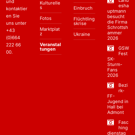
Land
und
Kulturelle
esha
s
Einbruch
kontaktier
uptmann
en Sie
besucht
Fotos
Flüchtling
die Firma
uns unter
skrise
Schrottsh
Marktplat
+43
ammer
z
Ukraine
(0)664
2026
Veranstal
222 66
GSW
tungen
00
.
Fest
SK-
Sturm-
Fans
2026
Bezi
rk-
FF-
Jugend in
Hall bei
Admont
Fasc
hing
dienstag