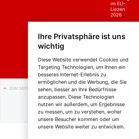
im ELI-
Liezen
2026
Fasc
hing
Ihre Privatsphäre ist uns
sumzug
2026
wichtig
Weissenb
ach in
Liezen
Diese Website verwendet Cookies und
Targeting Technologien, um Ihnen ein
besseres Internet-Erlebnis zu
ermöglichen und die Werbung, die Sie
ZUM SEITENANFANG
sehen, besser an Ihre Bedürfnisse
anzupassen. Diese Technologien
Auf BLO24.at werben?
nutzen wir außerdem, um Ergebnisse
+43 (0)664 2226600
zu messen, um zu verstehen, woher
unsere Besucher kommen oder um
unsere Website weiter zu entwickeln.