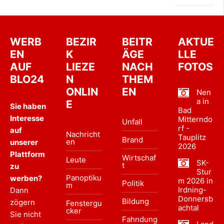
WERB
BEZIR
BEITR
AKTUE
EN
K
ÄGE
LLE
AUF
LIEZE
NACH
FOTOS
BLO24
N
THEM
ONLIN
EN
Nen
a in
E
Sie haben
Bad
Interesse
Mitterndo
Unfall
rf -
auf
Nachricht
Tauplitz
Brand
en
unserer
2026
Plattform
Wirtschaf
Leute
SK-
t
zu
Stur
Panoptiku
werben?
m 2026 in
Politik
m
Irdning-
Dann
Donnersb
Bildung
zögern
Fenstergu
achtal
cker
Sie nicht
Fahndung