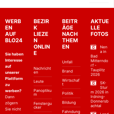
WERB
BEZIR
BEITR
AKTUE
EN
K
ÄGE
LLE
AUF
LIEZE
NACH
FOTOS
BLO24
N
THEM
ONLIN
EN
Nen
a in
E
Sie haben
Bad
Interesse
Mitterndo
Unfall
rf -
auf
Nachricht
Tauplitz
Brand
en
unserer
2026
Plattform
Wirtschaf
Leute
SK-
t
zu
Stur
Panoptiku
werben?
m 2026 in
Politik
m
Irdning-
Dann
Donnersb
Bildung
zögern
Fenstergu
achtal
cker
Sie nicht
Fahndung