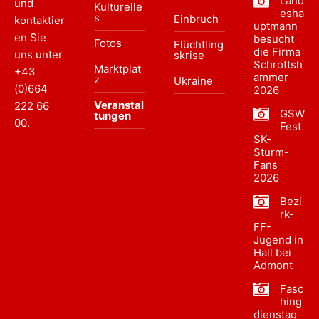
Land
und
Kulturelle
esha
s
Einbruch
kontaktier
uptmann
en Sie
besucht
Fotos
Flüchtling
die Firma
uns unter
skrise
Schrottsh
Marktplat
+43
ammer
z
Ukraine
(0)664
2026
Veranstal
222 66
GSW
tungen
00
.
Fest
SK-
Sturm-
Fans
2026
Bezi
rk-
FF-
Jugend in
Hall bei
Admont
Fasc
hing
dienstag