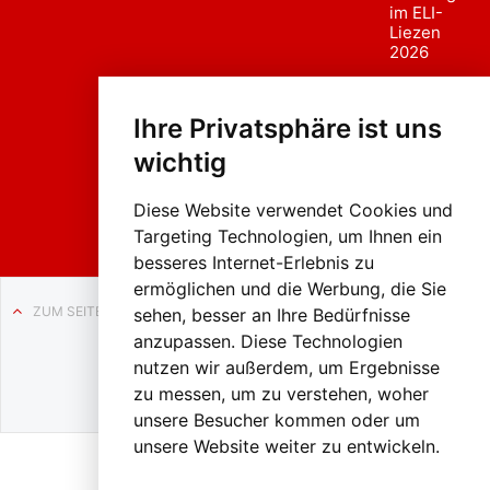
im ELI-
Liezen
2026
Fasc
hing
Ihre Privatsphäre ist uns
sumzug
2026
wichtig
Weissenb
ach in
Liezen
Diese Website verwendet Cookies und
Targeting Technologien, um Ihnen ein
besseres Internet-Erlebnis zu
ermöglichen und die Werbung, die Sie
ZUM SEITENANFANG
sehen, besser an Ihre Bedürfnisse
anzupassen. Diese Technologien
Auf BLO24.at werben?
nutzen wir außerdem, um Ergebnisse
+43 (0)664 2226600
zu messen, um zu verstehen, woher
unsere Besucher kommen oder um
unsere Website weiter zu entwickeln.