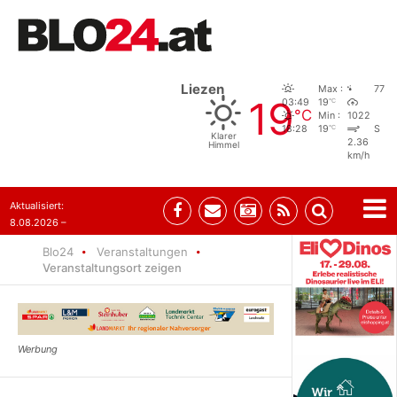
Liezen
Max :
77
19
°C
03:49
19
°C
Min :
1022
°C
18:28
19
S
Klarer
2.36
Himmel
km/h
Aktualisiert:
8.08.2026 –
07:35
Blo24
Veranstaltungen
Veranstaltungsort zeigen