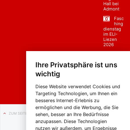
Hall bei
Admont
Fasc
hing
dienstag
im ELI-
Liezen
2026
Fasc
hing
Ihre Privatsphäre ist uns
sumzug
2026
wichtig
Weissenb
ach in
Liezen
Diese Website verwendet Cookies und
Targeting Technologien, um Ihnen ein
besseres Internet-Erlebnis zu
ermöglichen und die Werbung, die Sie
ZUM SEITENANFANG
sehen, besser an Ihre Bedürfnisse
anzupassen. Diese Technologien
Auf BLO24.at werben?
nutzen wir außerdem, um Ergebnisse