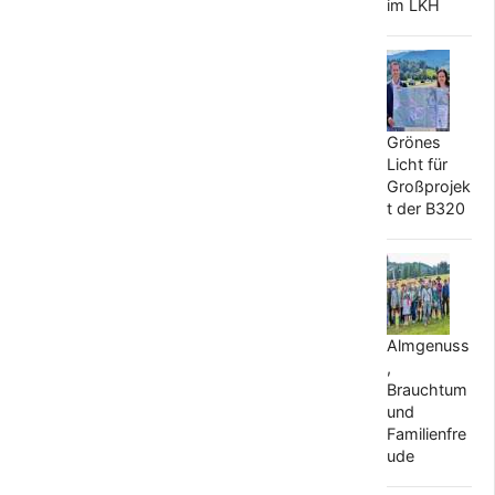
im LKH
Grönes
Licht für
Großprojek
t der B320
Almgenuss
,
Brauchtum
und
Familienfre
ude