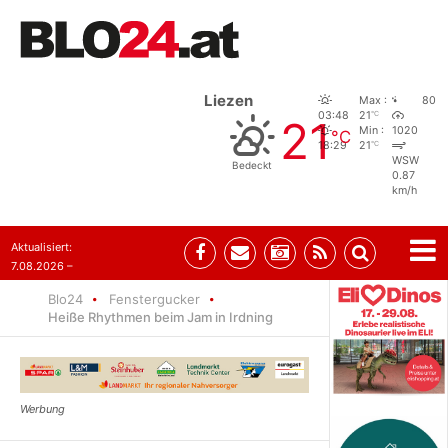
Liezen
Max :
80
°C
03:48
21
21
Min :
1020
°C
°C
18:29
21
WSW
Bedeckt
0.87
km/h
Aktualisiert:
7.08.2026 –
09:05
Blo24
Fenstergucker
Heiße Rhythmen beim Jam in Irdning