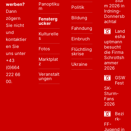
Stur
Panoptiku
werben?
m 2026 in
Politik
m
Irdning-
Dann
Donnersb
Bildung
zögern
Fensterg
achtal
ucker
Sie nicht
Fahndung
Land
und
Kulturelle
esha
s
Einbruch
kontaktier
uptmann
en Sie
besucht
Fotos
Flüchtling
die Firma
uns unter
skrise
Schrottsh
Marktplat
+43
ammer
z
Ukraine
(0)664
2026
Veranstalt
222 66
GSW
ungen
00
.
Fest
SK-
Sturm-
Fans
2026
Bezi
rk-
FF-
Jugend in