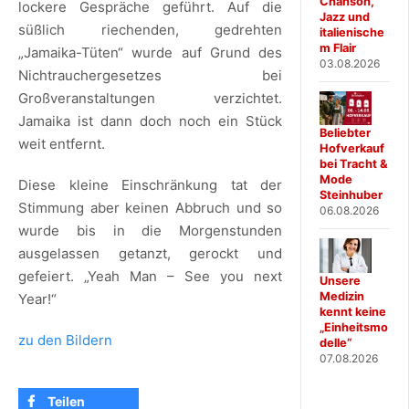
Chanson,
lockere Gespräche geführt. Auf die
Jazz und
süßlich riechenden, gedrehten
italienische
m Flair
„Jamaika-Tüten“ wurde auf Grund des
03.08.2026
Nichtrauchergesetzes bei
Großveranstaltungen verzichtet.
Jamaika ist dann doch noch ein Stück
Beliebter
weit entfernt.
Hofverkauf
bei Tracht &
Mode
Diese kleine Einschränkung tat der
Steinhuber
Stimmung aber keinen Abbruch und so
06.08.2026
wurde bis in die Morgenstunden
ausgelassen getanzt, gerockt und
gefeiert. „Yeah Man – See you next
Unsere
Medizin
Year!“
kennt keine
„Einheitsmo
zu den Bildern
delle“
07.08.2026
Teilen