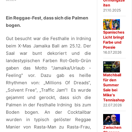
Öffnungsze
iten
21.10.2025
Ein Reggae-Fest, dass sich die Palmen
bogen.
Spanisches
Licht bringt
Gut besucht war die Festhalle in Irdning
Farbe und
beim X-Mas Jamaika Ball am 25.12. Der
Poesie
16.07.2026
Saal war bunt dekoriert und die
landestypischen Farben Rot-Gelb-Grün
gaben das Motto "Jamaika/Urlaub -
Feeling" vor. Dazu gab es heiße
Matchball
für den
Rhythmen von: „Millions Of Dreads“,
Summer
„Solvent Free“, „Traffic Jam“! Es wurde
Sale bei
Mike's
gejammt und gerockt, dass sich die
Tennisshop
Palmen in der Festhalle Irdning bis zum
22.07.2026
Boden bogen. An der Cocktailbar
wurden in typisch gelöster Reggae
Manier von Rasta-Man zu Rasta-Frau,
Zwischen