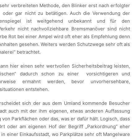
sehr verbreiteten Methode, den Blinker erst nach erfolgter
 oder gar nicht zu betätigen. Auch die Verwendung der
enspiegel ist weitgehend unbekannt und für den
rkehr nicht nachvollziehbare Bremsmanöver sind nicht
arbe Rot bei einer Ampel wird oft eher als Empfehlung denn
 Anhalten gesehen. Weiters werden Schutzwege sehr oft als
alerei“ betrachtet.
nn hier einen sehr wertvollen Sicherheitsbeitrag leisten,
mischen“ dadurch schon zu einer vorsichtigeren und
hrweise ermahnt werden, bevor unvorhersehbare,
tsituationen entstehen.
erscheidet sich der aus dem Umland kommende Besucher
tadt auch mit der ihm eigenen, etwas anderen Auffassung
von Parkflächen oder das, was er dafür hält. Logisch, dass
Ort oder am eigenen Hof der Begriff „Parkordnung“ eher
 in einer Einkaufsstadt, wo Parkplätze sehr oft Mangelware