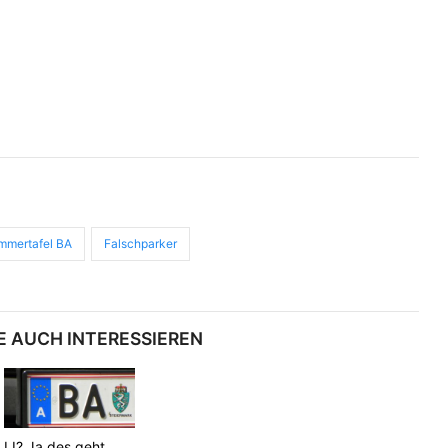
mmertafel BA
Falschparker
E AUCH INTERESSIEREN
LI? Ja des geht