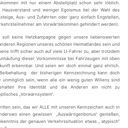
skommen mit nur einem Abstellplatz schon sehr löblich.
s Hausverstand und weniger Egoismus bei der Wahl des
hsteige, Aus- und Zufahrten oder ganz einfach Engstellen,
rkehrsteilnehmer am Vorwärtskommen gehindert werden).
s soll keine Hetzkampagne gegen unsere liebenswerten
anderen Regionen unseres schönen Heimatlandes sein und
ne trifft sicher auch auf viele LI-Fahrer zu, aber trotzdem
e Anhäufung dieser Vorkommnisse bei Fahrzeugen mit oben
unft erkennbar. Und seien wir doch einmal ganz ehrlich.
Beibehaltung der bisherigen Kennzeichnung kann doch
r unmöglich sein, wenn alle ein wenig guten Willens sind
halten ihre Identität und die Anderen ein nicht zu
ptisches „Vorwarnsystem“.
ritten sein, das wir ALLE mit unseren Kennzeichen auch in
anderswo einen gewissen „Auswärtigenbonus“ genießen,
kenntnis der genauen Verkehrssituation etwas „ atypisch“