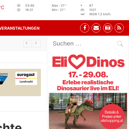
°C
03:46
Max : 21
87
°C
°C
18:31
Min : 21
1021
WSW 1.2 km/h
VERANSTALTUNGEN
Stehbeisl Stainach Öffnungszeiten
chte