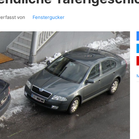
verfasst von
Fenstergucker
M