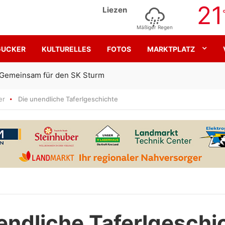
21
Liezen
Mäßiger Regen
GUCKER
KULTURELLES
FOTOS
MARKTPLATZ
Gemeinsam für den SK Sturm
er
Die unendliche Taferlgeschichte
endliche Taferlgeschi