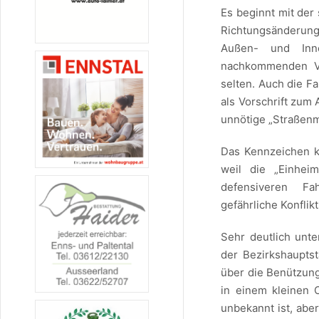
Es beginnt mit der 
Richtungsänderung
Außen- und Inn
nachkommenden Ve
selten. Auch die F
als Vorschrift zum
unnötige „Straßenm
Das Kennzeichen ka
weil die „Einhei
defensiveren Fa
gefährliche Konflik
Sehr deutlich unt
der Bezirkshaupts
über die Benützung 
in einem kleinen 
unbekannt ist, aber