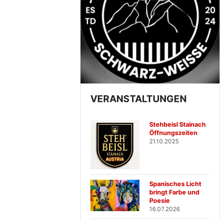
VERANSTALTUNGEN
Stehbeisl Stainach
Öffnungszeiten
21.10.2025
Spanisches Licht
bringt Farbe und
Poesie
16.07.2026