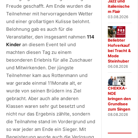
Jazz und
Freude geschafft. Am Ende wurden die
italienische
m Flair
Teilnehmer mit hervorragendem Wetter
03.08.2026
und einer großartigen Kulisse belohnt.
Belohnung gab es auch für die
Veranstalter, den insgesamt nahmen
114
Beliebter
Kinder
an diesem Event teil und
Hofverkauf
bei Tracht &
machten diesen Tag zu einem
Mode
besonderen Erlebnis für alle Zuschauer
Steinhuber
06.08.2026
und Mitwirkenden. Der jüngste
Teilnehmer kam aus Rottenmann und
war gerade einmal 11Monate alt, er
CHEKKA-
wurde von seinen Brüdern ins Ziel
NOE
gebracht. Aber auch alle anderen
bringen den
Grundlsee
Klassen waren sehr gut besetzt und
zum Singen
nicht nur das Ergebnis zählte, sondern
08.08.2026
die Teilnahme stand im Vordergrund und
so war jeder am Ende ein Sieger. Mit
Begeisterung wurde auch die Verlosung