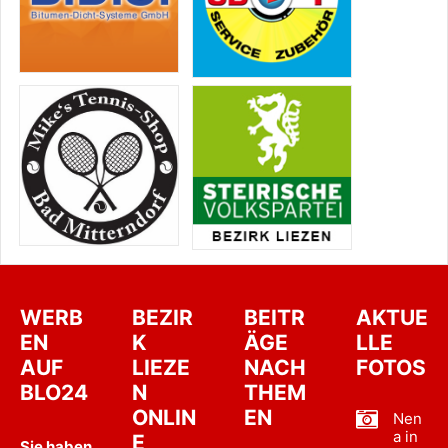
WERB
BEZIR
BEITR
AKTUE
EN
K
ÄGE
LLE
AUF
LIEZE
NACH
FOTOS
BLO24
N
THEM
ONLIN
EN
Nen
a in
E
Sie haben