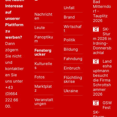
Bad
Interesse
Mitterndo
Unfall
rf -
auf
Nachricht
Tauplitz
Brand
en
unserer
2026
Plattform
Wirtschaf
Leute
SK-
t
zu
Stur
Panoptiku
werben?
m 2026 in
Politik
m
Irdning-
Dann
Donnersb
Bildung
zögern
Fensterg
achtal
ucker
Sie nicht
Fahndung
Land
und
Kulturelle
esha
s
Einbruch
kontaktier
uptmann
en Sie
besucht
Fotos
Flüchtling
die Firma
uns unter
skrise
Schrottsh
Marktplat
+43
ammer
z
Ukraine
(0)664
2026
Veranstalt
222 66
GSW
ungen
00
.
Fest
SK-
Sturm-