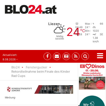
Liezen
Max :
66
24
°C
03:49
24
°C
Min :
1020
°C
18:28
24
SE
Mäßig
1.38
bewölkt
km/h
Aktualisiert:
8.08.2026 –
07:35
Blo24
Fenstergucker
Rekordteilnahme beim Finale des Kinder
Rad Cups