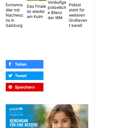
Vorläufige
Extremra
Polizei
Das Finale
polizeilich
dler mit
steht für
ist wieder
e Bilanz
Nachwuc
weiteren
am Kulm
der WM
hs in
Großeven
Salzburg
t bereit
Teilen
Tweet
Speichern