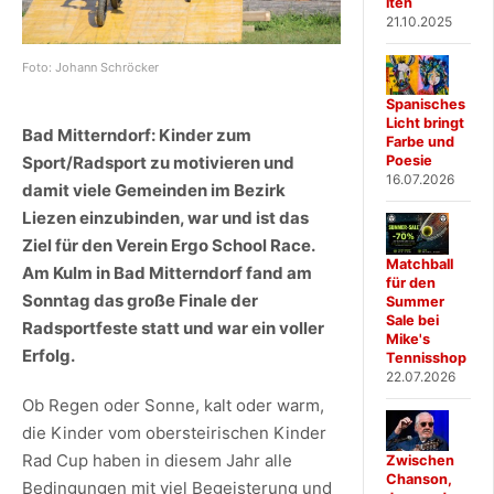
iten
21.10.2025
Foto: Johann Schröcker
Spanisches
Licht bringt
Bad Mitterndorf: Kinder zum
Farbe und
Sport/Radsport zu motivieren und
Poesie
16.07.2026
damit viele Gemeinden im Bezirk
Liezen einzubinden, war und ist das
Ziel für den Verein Ergo School Race.
Matchball
Am Kulm in Bad Mitterndorf fand am
für den
Sonntag das große Finale der
Summer
Sale bei
Radsportfeste statt und war ein voller
Mike's
Erfolg.
Tennisshop
22.07.2026
Ob Regen oder Sonne, kalt oder warm,
die Kinder vom obersteirischen Kinder
Rad Cup haben in diesem Jahr alle
Zwischen
Chanson,
Bedingungen mit viel Begeisterung und