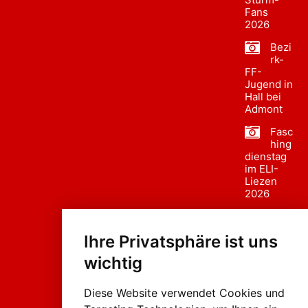
Fans
2026
Bezi
rk-
FF-
Jugend in
Hall bei
Admont
Fasc
hing
dienstag
im ELI-
Liezen
2026
Fasc
hing
Ihre Privatsphäre ist uns
sumzug
2026
wichtig
Weissenb
ach in
Liezen
Diese Website verwendet Cookies und